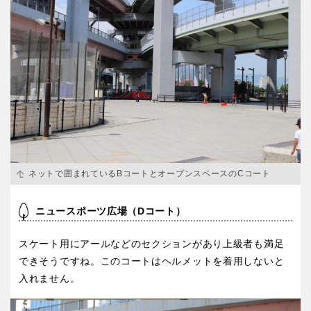
香川
愛媛
高知
九州・沖縄
福岡
佐賀
ネットで囲まれているBコートとオープンスペースのCコート
長崎
熊本
ニュースポーツ広場（Dコート）
スケート用にアールなどのセクションがあり上級者も満足
大分
宮崎
できそうですね。このコートはヘルメットを着用しないと
入れません。
鹿児島
沖縄