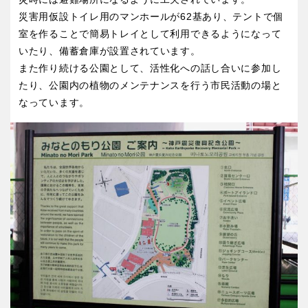
屋内遊び場
アスレチックコース
バスケットゴール
ふわふわドーム
健康遊具
ゲートボール
災害用仮設トイレ用のマンホールが62基あり、テントで個
バスケットボール
彫刻・アート
スケートパーク
ライトアップ
イルミネーション
イベント
関東
室を作ることで簡易トレイとして利用できるようになって
いたり、備蓄倉庫が設置されています。
桜・梅の名所
コトブキ事例
交通公園
また作り続ける公園として、活性化への話し合いに参加し
茨城
栃木
洋式庭園
ドッグラン
たり、公園内の植物のメンテナンスを行う市民活動の場と
ローラー滑り台
植物園
なっています。
地域で探す
群馬
埼玉
夜景スポット
Pickup
花の名所
プレーパーク
千葉
東京
公園グルメ
美術館
インクルーシブパーク
屋根付き遊び場
神奈川
花菖蒲
キャンプ場
バスケットゴール
ふわふわドーム
健康遊具
ゲートボール
甲信越・東海・北陸
スケートパーク
ライトアップ
イルミネーション
新潟
イベント
富山