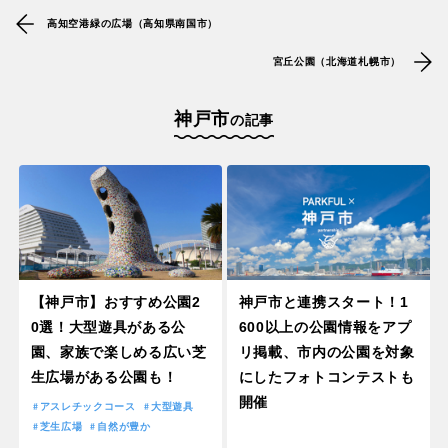
高知空港緑の広場（高知県南国市）
宮丘公園（北海道札幌市）
神戸市
の記事
【神戸市】おすすめ公園2
神戸市と連携スタート！1
0選！大型遊具がある公
600以上の公園情報をアプ
園、家族で楽しめる広い芝
リ掲載、市内の公園を対象
生広場がある公園も！
にしたフォトコンテストも
開催
アスレチックコース
大型遊具
芝生広場
自然が豊か