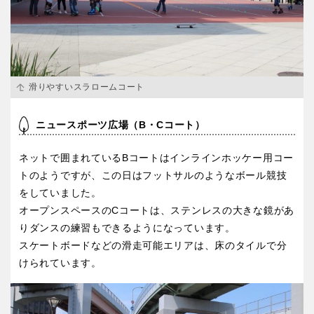
京都
大阪
兵庫
奈良
滑りやすいスラロームコート
和歌山
ニュースポーツ広場（B・Cコート）
中国・四国
ネットで囲まれているBコートはインラインホッケー用コー
トのようですが、この日はフットサルのようなボール競技
をしていました。
鳥取
島根
オープンスペースのCコートは、ステンレスの大きな鏡があ
りダンスの練習もできるようになっています。
岡山
広島
スケートボードなどの滑走可能エリアは、床のタイルで分
けられています。
山口
徳島