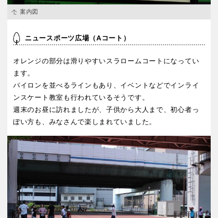
交通公園
案内図
石川
福井
ニュースポーツ広場（Aコート）
地域で探す
山梨
長野
オレンジの部分は滑りやすいスラロームコートになってい
ます。
パイロンを並べるラインもあり、イベントなどでインライ
岐阜
静岡
ンスケート教室も行われているそうです。
週末のお昼に訪れましたが、子供から大人まで、初心者っ
愛知
ぽい方も、みなさんで楽しまれていました。
近畿
三重
滋賀