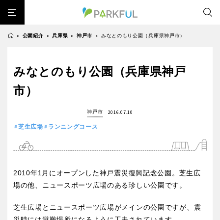
公園紹介
兵庫県
神戸市
みなとのもり公園（兵庫県神戸市）
>
>
>
>
芝生広場
幼児向け
芝生広場
幼児向け
大型遊具
ピックアップ1000公園
みなとのもり公園（兵庫県神戸
北海道・東北
大型遊具
ピックアップ1000公園
自然が豊か
梅・桜の名所
景色が良い
水遊び
市）
自然が豊か
梅・桜の名所
テニスコート
野球場
紅葉の名所
バーベキュー
北海道
青森
景色が良い
水遊び
神戸市
2016.07.10
カフェ・レストラン
サッカー・フットサル
ランニングコース
テニスコート
野球場
芝生広場
ランニングコース
動物園・ふれあい
歴史・文化財
日本庭園
紅葉の美しい公園
岩手
宮城
紅葉の名所
バーベキュー
さくら名所100公園
屋内遊び場
アスレチックコース
カフェ・レストラン
サッカー・フットサル
バスケットボール
彫刻・アート
桜・梅の名所
コトブキ事例
秋田
山形
2010年1月にオープンした神戸震災復興記念公園。芝生広
ランニングコース
動物園・ふれあい
洋式庭園
ドッグラン
ローラー滑り台
植物園
夜景スポット
場の他、ニュースポーツ広場のある珍しい公園です。
歴史・文化財
日本庭園
Pickup
花の名所
プレーパーク
公園グルメ
美術館
福島
芝生広場とニュースポーツ広場がメインの公園ですが、震
紅葉の美しい公園
さくら名所100公園
インクルーシブパーク
屋根付き遊び場
花菖蒲
キャンプ場
災時には避難場所になるように工夫されています。