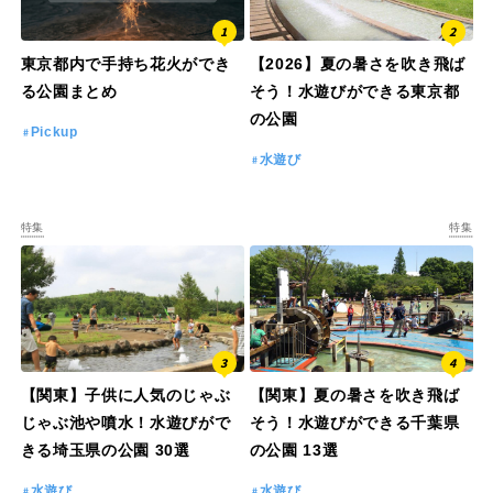
東京都内で手持ち花火ができ
【2026】夏の暑さを吹き飛ば
る公園まとめ
そう！水遊びができる東京都
の公園
Pickup
水遊び
特集
特集
【関東】子供に人気のじゃぶ
【関東】夏の暑さを吹き飛ば
じゃぶ池や噴水！水遊びがで
そう！水遊びができる千葉県
きる埼玉県の公園 30選
の公園 13選
水遊び
水遊び