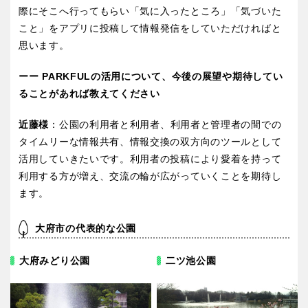
京都
大阪
際にそこへ行ってもらい「気に入ったところ」「気づいた
こと」をアプリに投稿して情報発信をしていただければと
思います。
兵庫
奈良
ーー PARKFULの活用について、今後の展望や期待してい
和歌山
ることがあれば教えてください
近藤様
：公園の利用者と利用者、利用者と管理者の間での
タイムリーな情報共有、情報交換の双方向のツールとして
中国・四国
活用していきたいです。利用者の投稿により愛着を持って
利用する方が増え、交流の輪が広がっていくことを期待し
鳥取
島根
ます。
大府市の代表的な公園
岡山
広島
大府みどり公園
二ツ池公園
山口
徳島