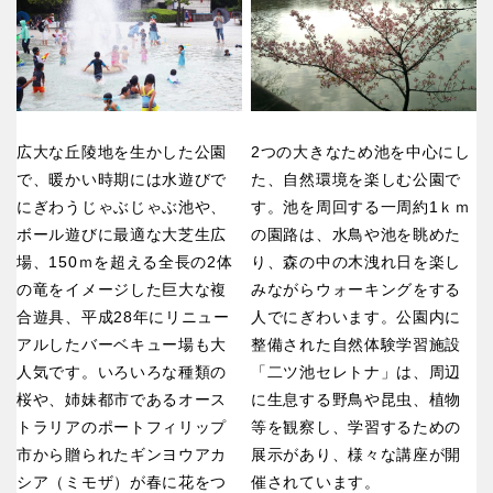
香川
愛媛
高知
広大な丘陵地を生かした公園
2つの大きなため池を中心にし
で、暖かい時期には水遊びで
た、自然環境を楽しむ公園で
九州・沖縄
にぎわうじゃぶじゃぶ池や、
す。池を周回する一周約1ｋｍ
ボール遊びに最適な大芝生広
の園路は、水鳥や池を眺めた
福岡
佐賀
場、150ｍを超える全長の2体
り、森の中の木洩れ日を楽し
の竜をイメージした巨大な複
みながらウォーキングをする
合遊具、平成28年にリニュー
人でにぎわいます。公園内に
長崎
熊本
アルしたバーベキュー場も大
整備された自然体験学習施設
人気です。いろいろな種類の
「二ツ池セレトナ」は、周辺
大分
宮崎
桜や、姉妹都市であるオース
に生息する野鳥や昆虫、植物
トラリアのポートフィリップ
等を観察し、学習するための
市から贈られたギンヨウアカ
展示があり、様々な講座が開
鹿児島
沖縄
シア（ミモザ）が春に花をつ
催されています。