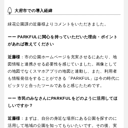
スケートパーク
大府市での導入経緯
石川
福井
緑花公園課の近藤様よりコメントをいただきました。
地域で探す
山梨
長野
ーー PARKFULに関心を持っていただいた理由・ポイント
があれば教えてください
岐阜
静岡
近藤様
：市の公園ホームページを充実させるにあたり、地
図情報と連携させる必要性を感じていました。画像として
愛知
の地図でなくスマホアプリの地図と連動し、また、利用者
も情報発信をすることができる「PARKFUL」は今の時代に
ピッタリと合ったツールであると感じたためです。
近畿
ーー 市民のみなさんにPARKFULをどのように活用してほ
しいですか？
三重
滋賀
近藤様
：まずは、自分の身近な場所にある公園を探すのに
活用して地域の公園を知ってもらいたいです。その後、実