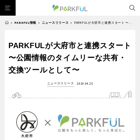
PARKFUL情報
ニュースリリース
PARKFULが大府市と連携スタート 〜公園情報のタイムリーな共有・交換ツールとして〜
>
>
>
芝生広場
幼児向け
芝生広場
幼児向け
大型遊具
ピックアップ1000公園
PARKFULが大府市と連携スタート
北海道・東北
大型遊具
ピックアップ1000公園
自然が豊か
梅・桜の名所
景色が良い
水遊び
〜公園情報のタイムリーな共有・
自然が豊か
梅・桜の名所
テニスコート
野球場
紅葉の名所
バーベキュー
北海道
青森
交換ツールとして〜
景色が良い
水遊び
カフェ・レストラン
ランニングコース
サッカー・フットサル
テニスコート
野球場
動物園・ふれあい
歴史・文化財
日本庭園
紅葉の美しい公園
ニュースリリース
2019.04.25
岩手
宮城
紅葉の名所
バーベキュー
さくら名所100公園
屋内遊び場
アスレチックコース
カフェ・レストラン
ランニングコース
バスケットボール
彫刻・アート
桜・梅の名所
コトブキ事例
秋田
山形
サッカー・フットサル
動物園・ふれあい
洋式庭園
ドッグラン
ローラー滑り台
植物園
夜景スポット
歴史・文化財
日本庭園
Pickup
花の名所
プレーパーク
美術館
公園グルメ
福島
紅葉の美しい公園
さくら名所100公園
インクルーシブパーク
屋根付き遊び場
花菖蒲
キャンプ場