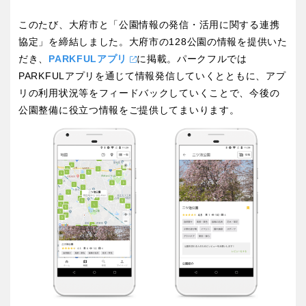
屋内遊び場
アスレチックコース
ふわふわドーム
バスケットゴール
ライトアップ
イルミネーション
このたび、大府市と「公園情報の発信・活用に関する連携
バスケットボール
彫刻・アート
イベント
交通公園
健康遊具
ゲートボール
スケートパーク
関東
協定」を締結しました。大府市の128公園の情報を提供いた
桜・梅の名所
コトブキ事例
だき、
PARKFULアプリ
に掲載。パークフルでは
茨城
栃木
洋式庭園
ドッグラン
PARKFULアプリを通じて情報発信していくとともに、アプ
地域で探す
リの利用状況等をフィードバックしていくことで、今後の
ローラー滑り台
植物園
公園整備に役立つ情報をご提供してまいります。
群馬
埼玉
夜景スポット
Pickup
花の名所
プレーパーク
千葉
東京
美術館
公園グルメ
インクルーシブパーク
屋根付き遊び場
神奈川
花菖蒲
キャンプ場
ふわふわドーム
バスケットゴール
ライトアップ
イルミネーション
甲信越・東海・北陸
イベント
交通公園
健康遊具
新潟
ゲートボール
富山