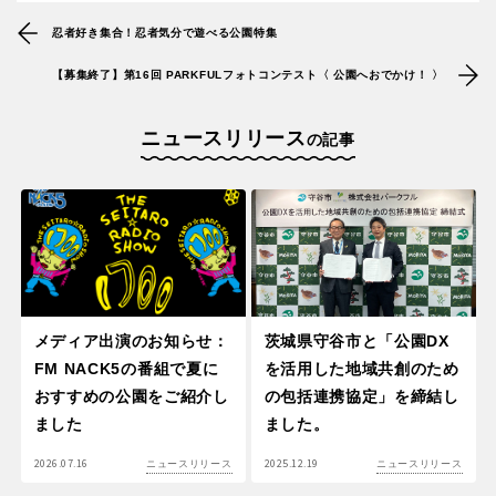
忍者好き集合！忍者気分で遊べる公園特集
【募集終了】第16回 PARKFULフォトコンテスト〈 公園へおでかけ！ 〉
ニュースリリース
の記事
メディア出演のお知らせ：
茨城県守谷市と「公園DX
FM NACK5の番組で夏に
を活用した地域共創のため
おすすめの公園をご紹介し
の包括連携協定」を締結し
ました
ました。
2026.07.16
2025.12.19
ニュースリリース
ニュースリリース