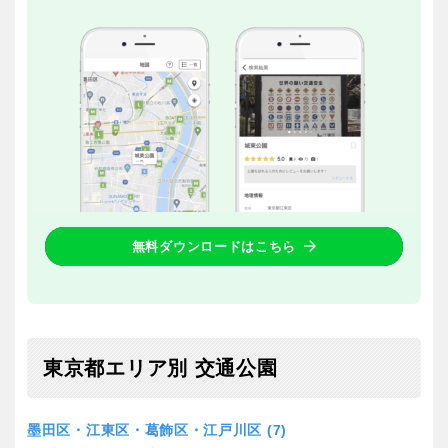
スケートパーク
石川
福井
地域で探す
山梨
長野
岐阜
静岡
愛知
無料ダウンロードはこちら
近畿
東京都エリア別 交通公園
三重
滋賀
墨田区・江東区・葛飾区・江戸川区 (7)