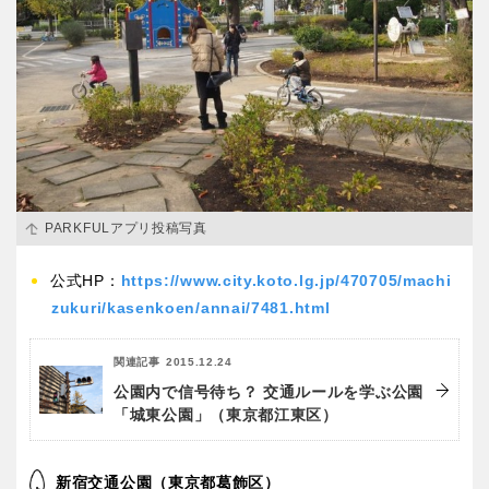
PARKFULアプリ投稿写真
公式HP：
https://www.city.koto.lg.jp/470705/machi
zukuri/kasenkoen/annai/7481.html
関連記事
2015.12.24
公園内で信号待ち？ 交通ルールを学ぶ公園
「城東公園」（東京都江東区）
新宿交通公園（東京都葛飾区）