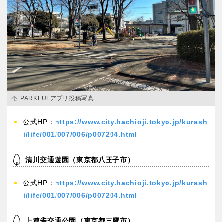
PARKFULアプリ投稿写真
公式HP：
https://www.city.hachioji.tokyo.jp/kurash
i/life/001/007/006/p007204.html
清川交通遊園（東京都八王子市）
公式HP：
https://www.city.hachioji.tokyo.jp/kurash
i/life/001/007/006/p007204.html
上連雀交通公園（東京都三鷹市）