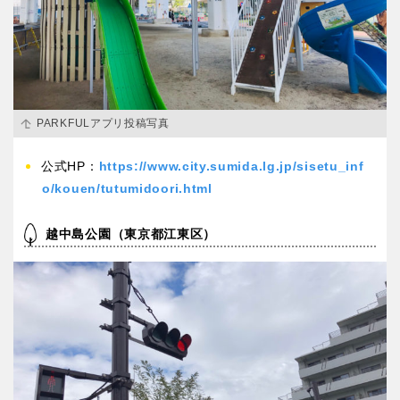
香川
愛媛
高知
PARKFULアプリ投稿写真
九州・沖縄
公式HP：
https://www.city.sumida.lg.jp/sisetu_inf
o/kouen/tutumidoori.html
福岡
佐賀
越中島公園（東京都江東区）
長崎
熊本
大分
宮崎
鹿児島
沖縄