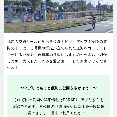
屋内遊び場
アスレチックコース
ふわふわドーム
バスケットゴール
ライトアップ
イルミネーション
バスケットボール
彫刻・アート
イベント
交通公園
健康遊具
ゲートボール
スケートパーク
関東
桜・梅の名所
コトブキ事例
茨城
栃木
洋式庭園
ドッグラン
地域で探す
ローラー滑り台
植物園
都内の交通ルールが学べる公園をピックアップ！実際の道
群馬
埼玉
夜景スポット
Pickup
路のように、信号機や標識が立てられた道路をゴーカート
花の名所
プレーパーク
で走れる公園や、自転車の練習におすすめの公園もご紹介
千葉
東京
します。大人も楽しめる交通公園へ、ぜひお出かけくださ
美術館
公園グルメ
いね！
インクルーシブパーク
屋根付き遊び場
神奈川
花菖蒲
キャンプ場
〜アプリでもっと便利に公園をさがそう！〜
ふわふわドーム
バスケットゴール
ライトアップ
イルミネーション
それぞれの公園の詳細情報はPARKFULアプリからも
甲信越・東海・北陸
イベント
交通公園
確認できます。各公園の地図情報や口コミを手軽に確
認できます！是非ご利用ください。
健康遊具
新潟
ゲートボール
富山