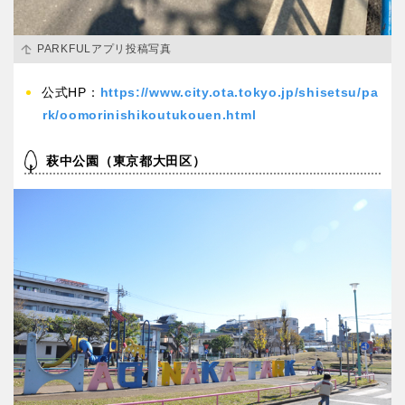
PARKFULアプリ投稿写真
公式HP：
https://www.city.ota.tokyo.jp/shisetsu/pa
rk/oomorinishikoutukouen.html
萩中公園（東京都大田区）