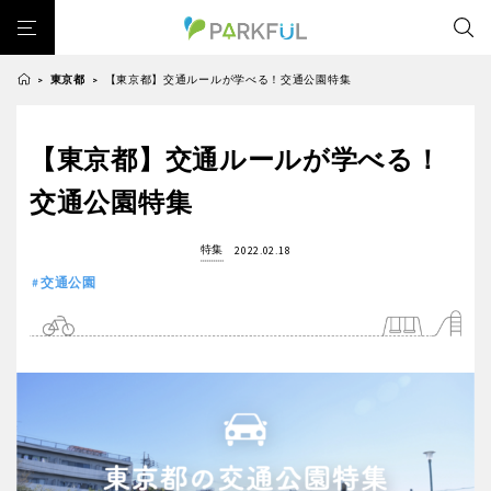
東京都
【東京都】交通ルールが学べる！交通公園特集
>
>
芝生広場
幼児向け
芝生広場
幼児向け
大型遊具
ピックアップ1000公園
【東京都】交通ルールが学べる！
北海道・東北
大型遊具
ピックアップ1000公園
自然が豊か
梅・桜の名所
景色が良い
水遊び
交通公園特集
自然が豊か
梅・桜の名所
テニスコート
野球場
紅葉の名所
バーベキュー
北海道
青森
景色が良い
水遊び
特集
2022.02.18
カフェ・レストラン
ランニングコース
サッカー・フットサル
テニスコート
野球場
交通公園
動物園・ふれあい
歴史・文化財
日本庭園
紅葉の美しい公園
岩手
宮城
紅葉の名所
バーベキュー
さくら名所100公園
屋内遊び場
アスレチックコース
カフェ・レストラン
ランニングコース
バスケットボール
彫刻・アート
桜・梅の名所
コトブキ事例
秋田
山形
サッカー・フットサル
動物園・ふれあい
洋式庭園
ドッグラン
ローラー滑り台
植物園
夜景スポット
歴史・文化財
日本庭園
Pickup
花の名所
プレーパーク
美術館
公園グルメ
福島
紅葉の美しい公園
さくら名所100公園
インクルーシブパーク
屋根付き遊び場
花菖蒲
キャンプ場