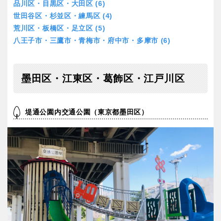
京都
大阪
品川区・目黒区・大田区 (6)
世田谷区・杉並区・練馬区 (4)
荒川区・板橋区・足立区 (5)
兵庫
奈良
八王子市・三鷹市・青梅市・府中市・多摩市 (6)
和歌山
墨田区・江東区・葛飾区・江戸川区
中国・四国
堤通公園内交通公園（東京都墨田区）
鳥取
島根
岡山
広島
山口
徳島