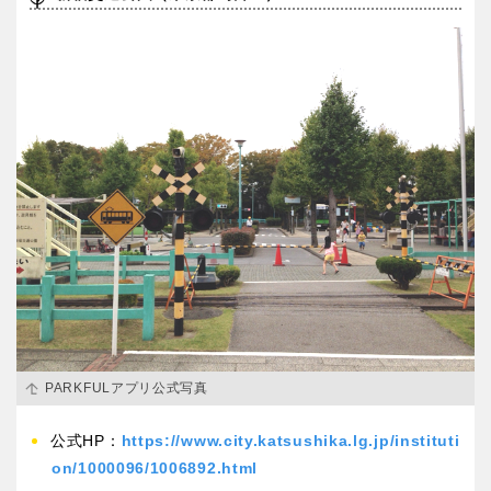
PARKFULアプリ公式写真
公式HP：
https://www.city.katsushika.lg.jp/instituti
on/1000096/1006892.html