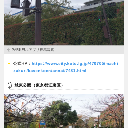
特徴で探す
PARKFULアプリ投稿写真
公式HP：
https://www.city.koto.lg.jp/470705/machi
zukuri/kasenkoen/annai/7481.html
城東公園（東京都江東区）