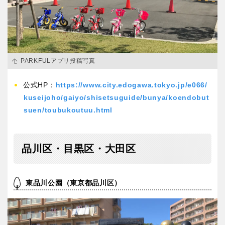
PARKFULアプリ投稿写真
公式HP：
https://www.city.edogawa.tokyo.jp/e066/
kuseijoho/gaiyo/shisetsuguide/bunya/koendobut
suen/toubukoutuu.html
品川区・目黒区・大田区
東品川公園（東京都品川区）