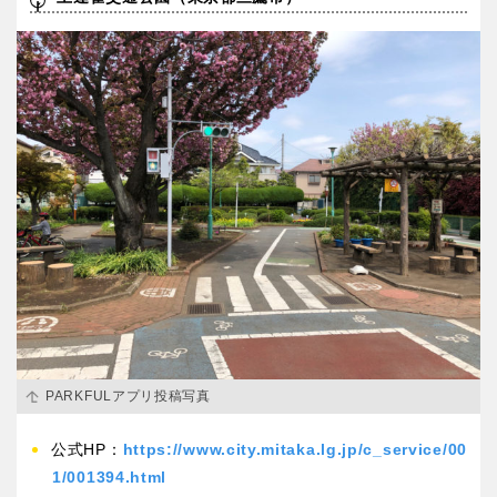
PARKFULアプリ投稿写真
公式HP：
https://www.city.mitaka.lg.jp/c_service/00
1/001394.html