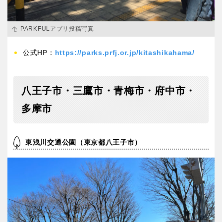
PARKFULアプリ投稿写真
公式HP：
https://parks.prfj.or.jp/kitashikahama/
八王子市・三鷹市・青梅市・府中市・
多摩市
東浅川交通公園（東京都八王子市）