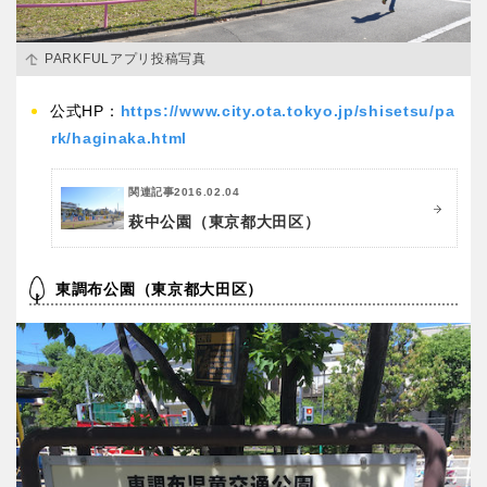
PARKFULアプリ投稿写真
公式HP：
https://www.city.ota.tokyo.jp/shisetsu/pa
rk/haginaka.html
関連記事
2016.02.04
萩中公園（東京都大田区）
東調布公園（東京都大田区）