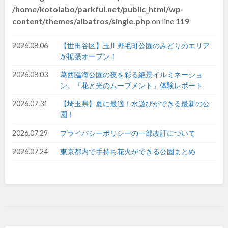
/home/kotolabo/parkful.net/public_html/wp-
和歌山
content/themes/albatros/single.php
on line
119
2026.08.06
【世田谷区】玉川野毛町公園のみどりのエリア
が拡張オープン！
中国・四国
2026.08.03
葛西臨海公園の夜を彩る絶景イルミネーショ
ン。「花と光のムーブメント」体験レポート
鳥取
島根
2026.07.31
【埼玉県】夏に最適！水遊びができる最新の公
園！
岡山
広島
2026.07.29
プライバシーポリシーの一部改訂について
山口
徳島
2026.07.24
東京都内で手持ち花火ができる公園まとめ
香川
愛媛
高知