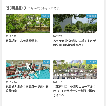
RECOMMEND
九州・沖縄
こちらの記事も人気です。
北海道
公園紹介
福岡
佐賀
長崎
熊本
2017.3.28
2019.7.8
青葉緑地（北海道札幌市）
あらゆる世代の憩いの場！まきが
ね公園（岐阜県恵那市）
大分
宮崎
鹿児島
沖縄
特集
江戸川区
特徴で探す
2019.4.24
2026.6.3
忍者好き集合！忍者気分で遊べる
【江戸川区】公園リニューアル！
公園特集
Park-PFI×サポーター制度で賑わ
うイベン…