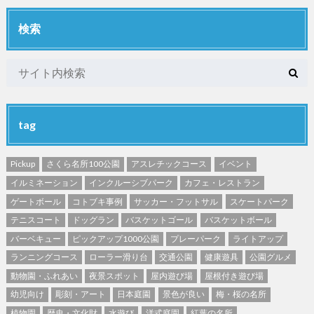
検索
tag
Pickup
さくら名所100公園
アスレチックコース
イベント
イルミネーション
インクルーシブパーク
カフェ・レストラン
ゲートボール
コトブキ事例
サッカー・フットサル
スケートパーク
テニスコート
ドッグラン
バスケットゴール
バスケットボール
バーベキュー
ピックアップ1000公園
プレーパーク
ライトアップ
ランニングコース
ローラー滑り台
交通公園
健康遊具
公園グルメ
動物園・ふれあい
夜景スポット
屋内遊び場
屋根付き遊び場
幼児向け
彫刻・アート
日本庭園
景色が良い
梅・桜の名所
植物園
歴史・文化財
水遊び
洋式庭園
紅葉の名所