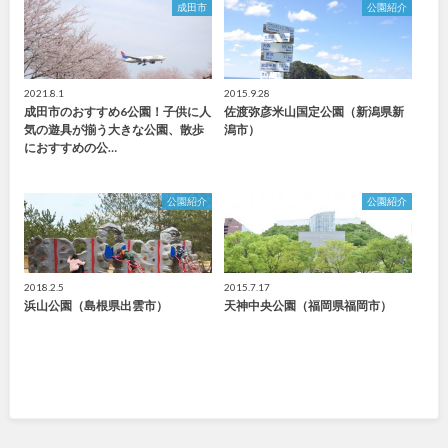
成田市
公園紹介
2021.8.1
2015.9.28
成田市のおすすめ6公園！子供に人
佐渡弥彦米山国定公園（新潟県新
気の遊具が揃う大きな公園、散歩
潟市）
におすすめの公…
公園紹介
公園紹介
2018.2.5
2015.7.17
浜山公園（島根県出雲市）
天神中央公園（福岡県福岡市）