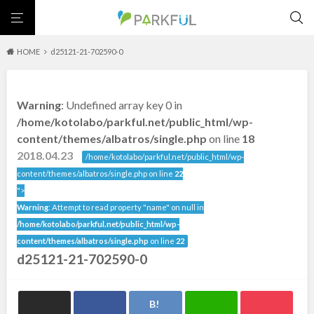
HOME
d25121-21-702590-0
芝生広場
幼児向け
芝生広場
幼児向け
大型遊具
ピックアップ1000公園
Warning
: Undefined array key 0 in
大型遊具
ピックアップ1000公園
自然が豊か
梅・桜の名所
景色が良い
水遊び
北海道・東北
/home/kotolabo/parkful.net/public_html/wp-
テニスコート
野球場
紅葉の名所
バーベキュー
自然が豊か
梅・桜の名所
content/themes/albatros/single.php
on line
18
カフェ・レストラン
ランニングコース
サッカー・フットサル
景色が良い
水遊び
2018.04.23
北海道
青森
/home/kotolabo/parkful.net/public_html/wp-
動物園・ふれあい
歴史・文化財
日本庭園
紅葉の美しい公園
テニスコート
野球場
content/themes/albatros/single.php on line
22
さくら名所100公園
屋内遊び場
アスレチックコース
紅葉の名所
バーベキュー
">
岩手
宮城
バスケットボール
彫刻・アート
桜・梅の名所
コトブキ事例
Warning
: Attempt to read property "name" on null in
カフェ・レストラン
ランニングコース
洋式庭園
ドッグラン
ローラー滑り台
植物園
夜景スポット
/home/kotolabo/parkful.net/public_html/wp-
サッカー・フットサル
動物園・ふれあい
秋田
山形
Pickup
花の名所
プレーパーク
美術館
公園グルメ
content/themes/albatros/single.php
on line
22
歴史・文化財
日本庭園
d25121-21-702590-0
インクルーシブパーク
屋根付き遊び場
花菖蒲
キャンプ場
福島
紅葉の美しい公園
さくら名所100公園
ふわふわドーム
バスケットゴール
ライトアップ
イルミネーション
屋内遊び場
アスレチックコース
イベント
交通公園
健康遊具
ゲートボール
スケートパーク
バスケットボール
彫刻・アート