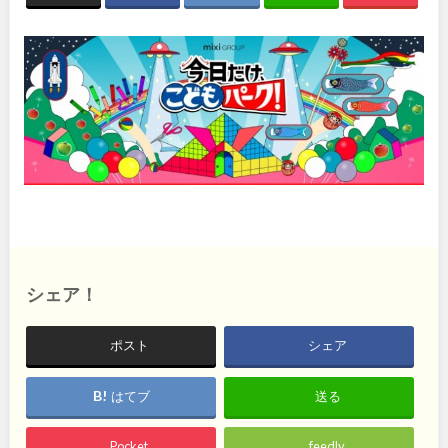
関東
桜・梅の名所
コトブキ事例
地域で探す
洋式庭園
ドッグラン
茨城
栃木
ローラー滑り台
植物園
夜景スポット
Pickup
群馬
埼玉
花の名所
プレーパーク
美術館
公園グルメ
千葉
東京
インクルーシブパーク
屋根付き遊び場
花菖蒲
キャンプ場
神奈川
ふわふわドーム
バスケットゴール
ライトアップ
イルミネーション
シェア！
イベント
交通公園
甲信越・東海・北陸
ポスト
シェア
健康遊具
ゲートボール
スケートパーク
新潟
富山
はてブ
送る
Pocket
feedly