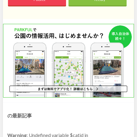
石川
地域で探す
福井
山梨
長野
岐阜
静岡
愛知
近畿
三重
滋賀
京都
大阪
の最新記事
兵庫
奈良
Warning
: Undefined variable $catid in