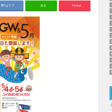
群馬
埼玉
千葉
ス
バスケットボール
彫刻・アート
桜・梅の名所
コト
はてブ
Pocket
送る
花の名所
プレーパー
グラン
ローラー滑り台
植物園
夜景スポット
Pickup
ブパーク
屋根付き遊び場
花菖蒲
公園グルメ
美術館
インクルーシブパーク
屋根付き遊び場
ム
健康遊具
ゲートボー
スケットゴール
ふわふわドーム
健康遊具
ゲートボール
石川
福井
山梨
ョン
イベント
交通公園
イルミネーション
イベント
交通公園
地域で探す
地域で探す
京都
大阪
兵庫