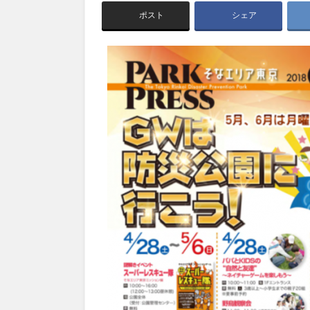
茨城
栃木
アスレチックコー
ポスト
シェア
夜景スポット
Pickup
洋式庭園
ドッ
美術館
インクルーシ
プレーパーク
甲信越・東海・北陸
バスケットゴール
ふわふわドー
キャンプ場
バ
新潟
富山
ライトアップ
イルミネーシ
ライトアップ
静岡
愛知
近畿
三重
滋賀
中国・四国