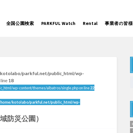
全国公園検索
PARKFUL Watch
Rental
事業者の皆様
大型遊具
ピックアップ
kotolabo/parkful.net/public_html/wp-
向け
大型遊具
ピックアップ1000公園
自然が豊か
line
18
水遊び
テニスコー
ic_html/wp-content/themes/albatros/single.php on line
22
遊び
テニスコート
野球場
紅葉の名所
バーベ
岩手
宮城
秋田
カフェ・レストラン
サッカー・
/home/kotolabo/parkful.net/public_html/wp-
日本庭園
紅葉の美し
ン
サッカー・フットサル
ランニングコース
動物園・ふれ
広域防災公園）
コース
バスケットボール
彫刻・アー
日本庭園
紅葉の美しい公園
さくら名所100公園
屋内遊び
ドッグラン
ローラー滑