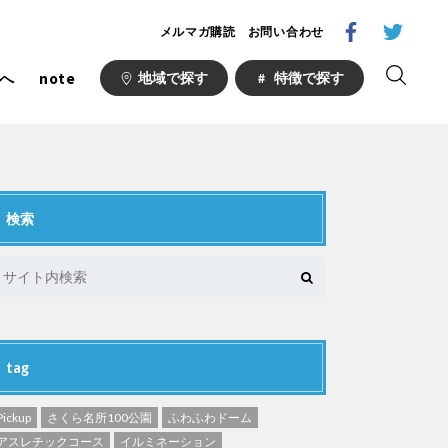
メルマガ購読
お問い合わせ
へ
note
地域で探す
特徴で探す
検索
1000公園
自然が豊か
梅・桜の名所
ト
野球場
キュー
山形
福島
フットサル
ランニングコース
い公園
さくら名所100公園
tag
あい
ト
桜・梅の名所
Pickup
さくら名所100公園
ふわふわドーム
場
アスレチックコース
イルミネーション
り台
植物園