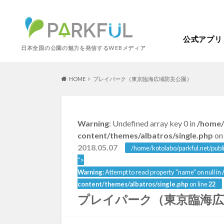
公式アプリ
日本全国の公園の魅力を発信するWEBメディア
HOME
プレイパーク（東京臨海広域防災公園）
芝生広場
幼児向け
Warning
: Undefined array key 0 in
/home/
芝生広場
幼児
北海道・東北
content/themes/albatros/single.php
on 
梅・桜の名所
景色が良い
2018.05.07
/home/kotolabo/parkful.net/publ
景色が良い
水
北海道
青森
">
紅葉の名所
バーベキュー
Warning
: Attempt to read property "name" on null in
動物園・ふれあい
歴史・文化財
content/themes/albatros/single.php
on line
22
カフェ・レストラ
プレイパーク（東京臨海
関東
屋内遊び場
アスレチック
歴史・文化財
コトブキ事例
洋式庭園