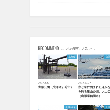
RECOMMEND
こちらの記事も人気です。
北海道
公
2017.2.22
2019.11.29
青葉公園（北海道石狩市）
森と泉に囲まれた遥か
を誇る里山公園、大山
（山形県鶴岡市）
公園紹介
公