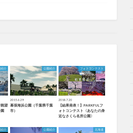
園紹介
公園紹介
フォトコンテスト
2015.6.29
2018.7.20
な眺望
幕張海浜公園（千葉県千葉
【結果発表！】PARKFULフ
公園
市）
ォトコンテスト〈あなたの身
近なさくら名所公園〉
園紹介
公園紹介
北海道