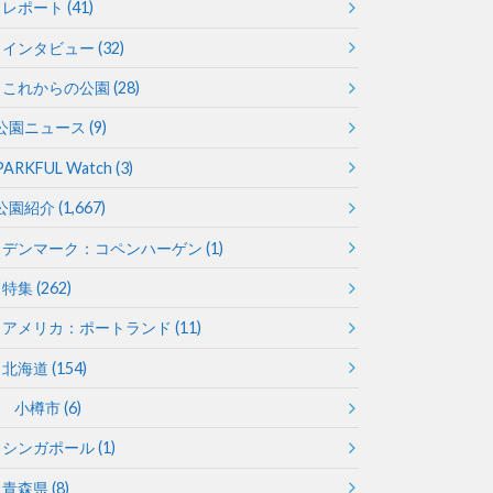
レポート
(41)
インタビュー
(32)
徳島
香川
これからの公園
(28)
公園ニュース
(9)
PARKFUL Watch
(3)
公園紹介
(1,667)
デンマーク：コペンハーゲン
(1)
宮崎
鹿児島
特集
(262)
アメリカ：ポートランド
(11)
北海道
(154)
小樽市
(6)
シンガポール
(1)
青森県
(8)