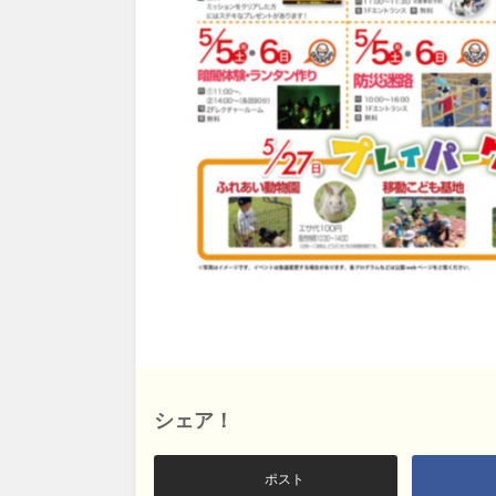
鳥取
島根
愛媛
高知
九州・沖縄
福岡
佐賀
沖縄
シェア！
ポスト