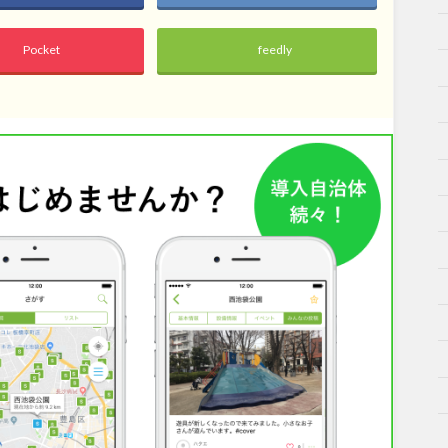
Pocket
feedly