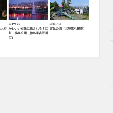
2019.8.20
2016.7.11
県大府
かわいい石像に癒される！江
宮丘公園（北海道札幌市）
川・鴨島公園（徳島県吉野川
市）