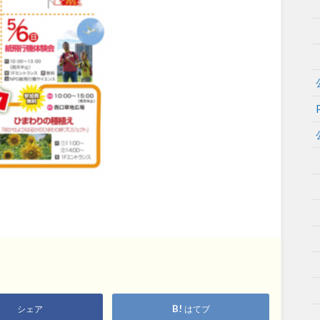
岡山
広島
山口
長崎
熊本
大分
特徴で探す
シェア
はてブ