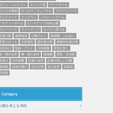
東京
神奈川
ブキ事例
カフェ・レストラン
キャンプ場
ゲートボール
ク
公園グルメ
コトブキ事例
サッカー・フットサル
スケートパーク
花の名所
テニスコート
ドッグラン
バスケットゴール
キャンプ場
花菖蒲
バスケットボール
ピックアップ1000公園
プレーパーク
ライトアップ
ローラー滑り台
ル
スケートパーク
スケートパーク
交通公園
健康遊具
公園グルメ
動物園・ふれあい
長野
岐阜
夜景スポット
大型遊具
屋内遊び場
屋根付き遊び場
幼児向け
彫刻・アート
日本庭園
景色が良い
桜・梅の名所
梅・桜の名所
植物園
歴史・文化財
水遊び
洋式庭園
紅葉の名所
紅葉の美しい公園
美術館
自然が豊か
芝生広場
花の名所
花菖蒲
野球場
奈良
和歌山
Category
公園を考える
(86)