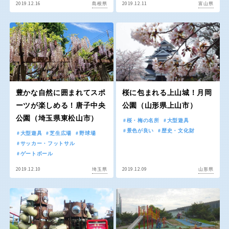
屋内遊び場
2019.12.16
アスレチックコース
2019.12.11
島根県
富山県
バスケットゴール
ふわふわドーム
健康遊具
ゲートボール
バスケットボール
彫刻・アート
スケートパーク
ライトアップ
イルミネーション
イベント
関東
桜・梅の名所
コトブキ事例
交通公園
茨城
栃木
洋式庭園
ドッグラン
ローラー滑り台
植物園
地域で探す
群馬
埼玉
夜景スポット
Pickup
豊かな自然に囲まれてスポ
桜に包まれる上山城！月岡
花の名所
ーツが楽しめる！唐子中央
プレーパーク
公園（山形県上山市）
千葉
東京
公園（埼玉県東松山市）
桜・梅の名所
大型遊具
公園グルメ
美術館
景色が良い
歴史・文化財
大型遊具
芝生広場
野球場
インクルーシブパーク
屋根付き遊び場
サッカー・フットサル
神奈川
ゲートボール
花菖蒲
キャンプ場
2019.12.10
2019.12.09
埼玉県
山形県
バスケットゴール
ふわふわドーム
健康遊具
ゲートボール
甲信越・東海・北陸
スケートパーク
ライトアップ
イルミネーション
新潟
イベント
富山