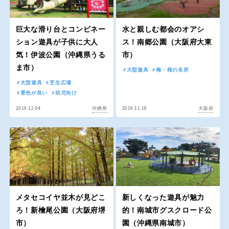
交通公園
石川
福井
巨大な滑り台とコンビネー
水と親しむ都会のオアシ
ション遊具が子供に大人
ス！南郷公園（大阪府大東
地域で探す
気！伊波公園（沖縄県うる
市）
山梨
長野
ま市）
大型遊具
梅・桜の名所
大型遊具
芝生広場
岐阜
静岡
景色が良い
幼児向け
2019.12.04
2019.11.18
沖縄県
大阪府
愛知
近畿
メタセコイヤ並木が見どこ
新しくなった遊具が魅力
三重
滋賀
ろ！新檜尾公園（大阪府堺
的！南城市グスクロード公
市）
園（沖縄県南城市）