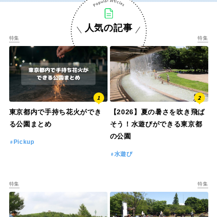
人気の記事
特徴で探す
特集
特集
東京都内で手持ち花火ができ
【2026】夏の暑さを吹き飛ば
る公園まとめ
そう！水遊びができる東京都
の公園
Pickup
水遊び
特集
特集