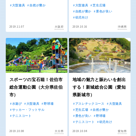
京都
大阪
大型遊具
自然が豊か
大型遊具
芝生広場
自然が豊か
景色が良い
幼児向け
兵庫
奈良
2019.11.07
2019.10.16
大阪府
沖縄県
和歌山
中国・四国
スポーツの宝石箱！佐伯市
地域の魅力と賑わいを創出
鳥取
島根
総合運動公園（大分県佐伯
する！新城総合公園（愛知
市）
県新城市）
岡山
広島
水遊び
大型遊具
野球場
アスレチックコース
大型遊具
サッカー・フットサル
芝生広場
自然が豊か
テニスコート
景色が良い
野球場
テニスコート
幼児向け
山口
徳島
2019.10.08
2019.10.04
大分県
愛知県