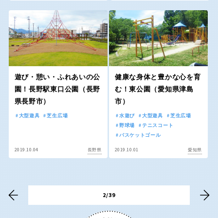
香川
愛媛
高知
遊び・憩い・ふれあいの公
健康な身体と豊かな心を育
九州・沖縄
園！長野駅東口公園（長野
む！東公園（愛知県津島
県長野市）
市）
福岡
佐賀
大型遊具
芝生広場
水遊び
大型遊具
芝生広場
野球場
テニスコート
バスケットゴール
長崎
熊本
2019.10.04
2019.10.01
長野県
愛知県
大分
宮崎
2/39
鹿児島
沖縄