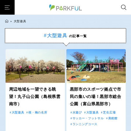
大型遊具
>
#大型遊具
の記事一覧
芝生広場
幼児向け
芝生広場
幼児向け
大型遊具
ピックアップ1000公園
北海道・東北
大型遊具
ピックアップ1000公園
自然が豊か
梅・桜の名所
景色が良い
水遊び
自然が豊か
梅・桜の名所
テニスコート
野球場
紅葉の名所
バーベキュー
北海道
青森
景色が良い
水遊び
カフェ・レストラン
サッカー・フットサル
ランニングコース
テニスコート
野球場
動物園・ふれあい
歴史・文化財
日本庭園
紅葉の美しい公園
岩手
宮城
紅葉の名所
バーベキュー
さくら名所100公園
屋内遊び場
アスレチックコース
周辺地域を一望できる眺
黒部市のスポーツ拠点で市
カフェ・レストラン
サッカー・フットサル
望！丸子山公園（島根県雲
民の集いの場！黒部市総合
バスケットボール
彫刻・アート
桜・梅の名所
コトブキ事例
秋田
山形
南市）
公園（富山県黒部市）
ランニングコース
動物園・ふれあい
洋式庭園
ドッグラン
ローラー滑り台
植物園
夜景スポット
大型遊具
桜・梅の名所
水遊び
大型遊具
芝生広場
歴史・文化財
日本庭園
Pickup
花の名所
プレーパーク
公園グルメ
美術館
福島
サッカー・フットサル
美術館
紅葉の美しい公園
さくら名所100公園
ランニングコース
インクルーシブパーク
屋根付き遊び場
花菖蒲
キャンプ場