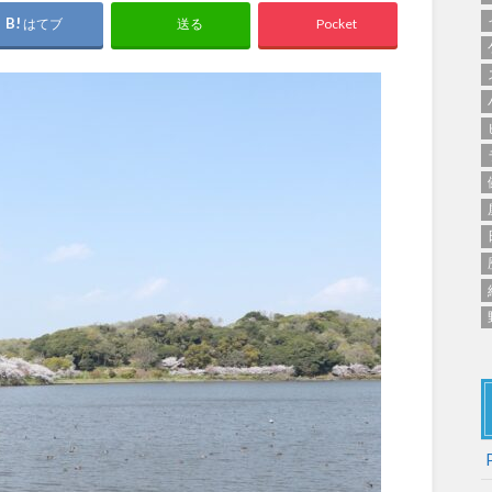
群馬
埼玉
千葉
ス
バスケットボール
彫刻・アート
桜・梅の名所
コト
はてブ
Pocket
送る
花の名所
プレーパー
グラン
ローラー滑り台
植物園
夜景スポット
Pickup
ブパーク
屋根付き遊び場
花菖蒲
美術館
公園グルメ
インクルーシブパーク
屋根付き遊び場
ール
ライトアップ
イルミネー
わふわドーム
バスケットゴール
ライトアップ
イルミネー
石川
福井
山梨
ゲートボール
スケートパ
遊具
ゲートボール
スケートパーク
地域で探す
地域で探す
京都
大阪
兵庫