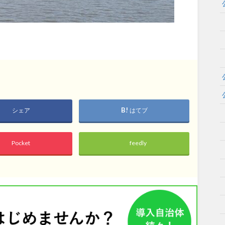
岡山
広島
山口
シェア
はてブ
長崎
熊本
大分
Pocket
feedly
特徴で探す