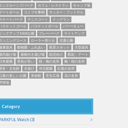
東京
神奈川
ブキ事例
インクルーシブパーク
カフェ・レストラン
キャンプ場
ク
美術館
ゲートボール
コトブキ事例
サッカー・フットサル
花の名所
スケートパーク
テニスコート
ドッグラン
キャンプ場
花菖蒲
バスケットゴール
バスケットボール
バーベキュー
ピックアップ1000公園
プレーパーク
ライトアップ
ション
イベント
ション
イベント
ランニングコース
ローラー滑り台
交通公園
長野
岐阜
ーク
健康遊具
動物園・ふれあい
夜景スポット
大型遊具
屋内遊び場
屋根付き遊び場
幼児向け
彫刻・アート
日本庭園
景色が良い
桜・梅の名所
梅・桜の名所
歴史・文化財
水遊び
洋式庭園
紅葉の名所
紅葉の美しい公園
美術館
芝生広場
花の名所
野球場
奈良
和歌山
Category
PARKFUL Watch
(3)