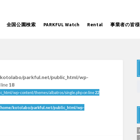
全国公園検索
PARKFUL Watch
Rental
事業者の皆様
大型遊具
ピックアップ
kotolabo/parkful.net/public_html/wp-
向け
大型遊具
ピックアップ1000公園
自然が豊か
line
18
水遊び
テニスコー
ic_html/wp-content/themes/albatros/single.php on line
22
遊び
テニスコート
野球場
紅葉の名所
バーベ
岩手
宮城
秋田
カフェ・レストラン
ランニング
/home/kotolabo/parkful.net/public_html/wp-
日本庭園
紅葉の美し
ン
ランニングコース
サッカー・フットサル
動物園・ふれ
コース
バスケットボール
彫刻・アー
日本庭園
紅葉の美しい公園
さくら名所100公園
屋内遊び
ドッグラン
ローラー滑