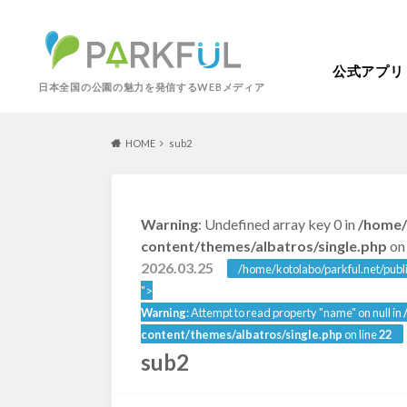
公式アプリ
日本全国の公園の魅力を発信するWEBメディア
HOME
sub2
芝生広場
幼児向け
Warning
: Undefined array key 0 in
/home/
芝生広場
幼児
北海道・東北
content/themes/albatros/single.php
on 
梅・桜の名所
景色が良い
2026.03.25
/home/kotolabo/parkful.net/publ
景色が良い
水
北海道
青森
">
紅葉の名所
バーベキュー
Warning
: Attempt to read property "name" on null in
動物園・ふれあい
歴史・文化財
content/themes/albatros/single.php
on line
22
カフェ・レストラ
sub2
関東
屋内遊び場
アスレチック
歴史・文化財
コトブキ事例
洋式庭園