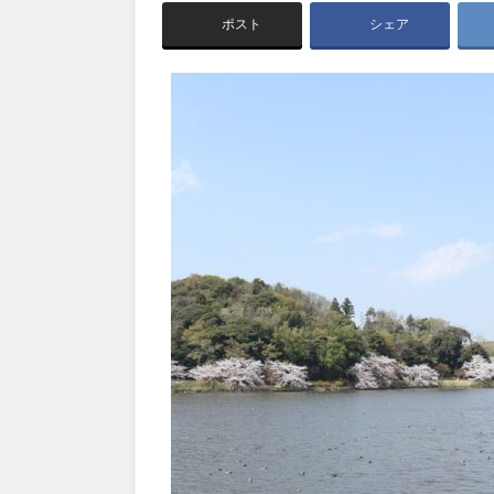
茨城
栃木
アスレチックコー
ポスト
シェア
夜景スポット
Pickup
洋式庭園
ドッ
公園グルメ
インクルーシ
プレーパーク
甲信越・東海・北陸
ふわふわドーム
バスケットゴ
キャンプ場
ふ
新潟
富山
交通公園
健康遊具
交通公園
健康
静岡
愛知
近畿
三重
滋賀
中国・四国