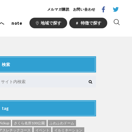
メルマガ購読
お問い合わせ
へ
note
地域で探す
特徴で探す
検索
1000公園
自然が豊か
梅・桜の名所
ト
野球場
キュー
山形
福島
コース
サッカー・フットサル
い公園
さくら名所100公園
tag
あい
ト
桜・梅の名所
Pickup
さくら名所100公園
ふわふわドーム
場
アスレチックコース
イベント
イルミネーション
り台
植物園