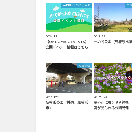
PARKFULの楽しみ方
公
2026.1.8
2018.5.3
【UP COMING EVENTS】
一の谷公園（島根県出
公園イベント情報はこちら！
公園紹介
2015.12.3
2019.5.24
新横浜公園（神奈川県横浜
華やかに凛と咲き誇る
市）
蒲が見られる公園特集