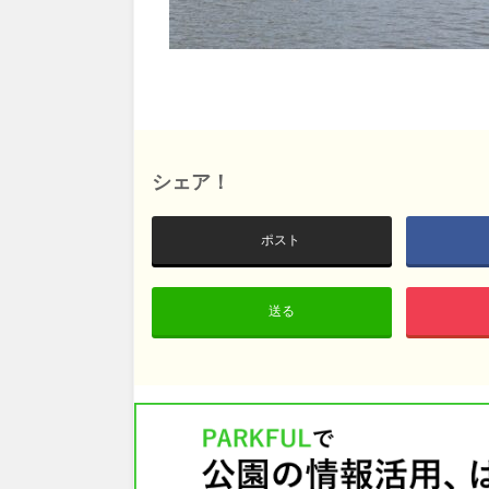
鳥取
島根
愛媛
高知
シェア！
九州・沖縄
ポスト
福岡
佐賀
送る
沖縄