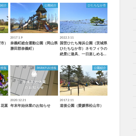
園紹介
公園紹介
ひたちなか市
2017.1.9
2022.3.11
雲市）
奈義町総合運動公園（岡山県
国営ひたち海浜公園（茨城県
勝田郡奈義町）
ひたちなか市）ネモフィラの
絶景に遊具、一日楽しめる…
特集
PARKFUL情報
公園紹介
2020.12.21
2017.2.11
！花菖
年末年始休業のお知らせ
道後公園（愛媛県松山市）