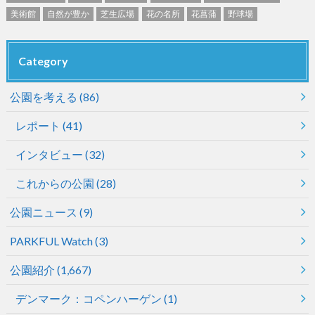
美術館
自然が豊か
芝生広場
花の名所
花菖蒲
野球場
Category
公園を考える
(86)
レポート
(41)
インタビュー
(32)
これからの公園
(28)
公園ニュース
(9)
PARKFUL Watch
(3)
公園紹介
(1,667)
デンマーク：コペンハーゲン
(1)