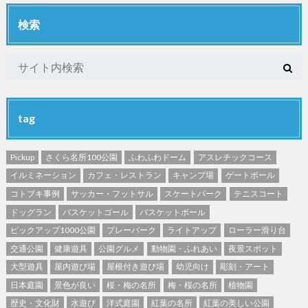
検索
tag
Pickup
さくら名所100公園
ふわふわドーム
アスレチックコース
イルミネーション
カフェ・レストラン
キャンプ場
ゲートボール
コトブキ事例
サッカー・フットサル
スケートパーク
テニスコート
ドッグラン
バスケットゴール
バスケットボール
ピックアップ1000公園
プレーパーク
ライトアップ
ローラー滑り台
交通公園
健康遊具
公園グルメ
動物園・ふれあい
夜景スポット
大型遊具
屋内遊び場
屋根付き遊び場
幼児向け
彫刻・アート
日本庭園
景色が良い
桜・梅の名所
梅・桜の名所
植物園
歴史・文化財
水遊び
洋式庭園
紅葉の名所
紅葉の美しい公園