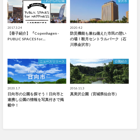
これからの公園
金沢市
2017.3.24
2020.4.2
【冊子紹介】 『Copenhagen -
防災機能も兼ね備えた市民の憩い
PUBLIC SPACES for…
の場！鞍月セントラルパーク（石
川県金沢市）
ニュースリリース
公園紹介
2020.1.7
2016.11.3
日向市の公園を探そう！日向市と
真美沢公園（宮城県仙台市）
連携し公園の情報を写真付きで掲
載中！