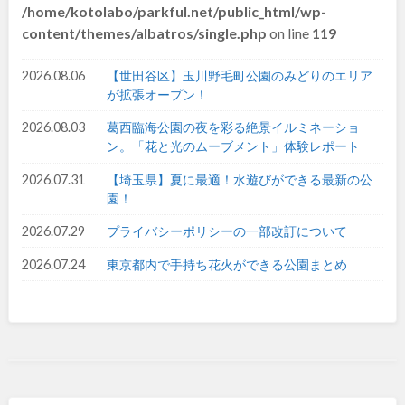
/home/kotolabo/parkful.net/public_html/wp-
九州・沖縄
content/themes/albatros/single.php
on line
119
2026.08.06
【世田谷区】玉川野毛町公園のみどりのエリア
福岡
佐賀
が拡張オープン！
2026.08.03
葛西臨海公園の夜を彩る絶景イルミネーショ
長崎
熊本
ン。「花と光のムーブメント」体験レポート
2026.07.31
【埼玉県】夏に最適！水遊びができる最新の公
大分
宮崎
園！
2026.07.29
プライバシーポリシーの一部改訂について
鹿児島
沖縄
2026.07.24
東京都内で手持ち花火ができる公園まとめ
特徴で探す