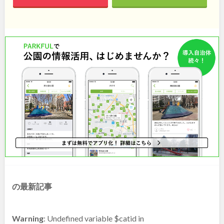
和歌山
中国・四国
鳥取
島根
岡山
広島
山口
徳島
香川
愛媛
の最新記事
高知
Warning
: Undefined variable $catid in