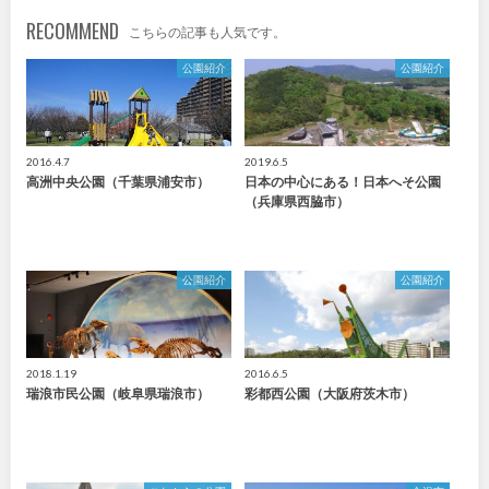
RECOMMEND
こちらの記事も人気です。
公園紹介
公園紹介
2016.4.7
2019.6.5
高洲中央公園（千葉県浦安市）
日本の中心にある！日本へそ公園
（兵庫県西脇市）
公園紹介
公園紹介
2018.1.19
2016.6.5
瑞浪市民公園（岐阜県瑞浪市）
彩都西公園（大阪府茨木市）