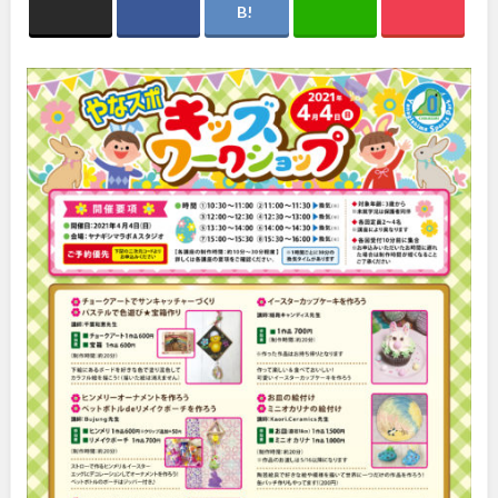
関東
桜・梅の名所
コトブキ事例
洋式庭園
ドッグラン
地域で探す
茨城
栃木
ローラー滑り台
植物園
夜景スポット
Pickup
群馬
埼玉
花の名所
プレーパーク
公園グルメ
美術館
千葉
東京
インクルーシブパーク
屋根付き遊び場
花菖蒲
キャンプ場
神奈川
バスケットゴール
ふわふわドーム
健康遊具
ゲートボール
スケートパーク
ライトアップ
甲信越・東海・北陸
イルミネーション
イベント
交通公園
新潟
富山