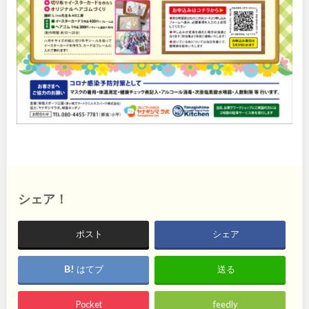
石川
地域で探す
福井
山梨
長野
岐阜
静岡
愛知
近畿
シェア！
三重
滋賀
ポスト
シェア
京都
大阪
はてブ
送る
兵庫
奈良
Pocket
feedly