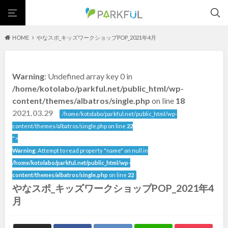
HOME
やなスポ_キッズワークショップPOP_2021年4月
芝生広場
幼児向け
芝生広場
幼児向け
大型遊具
ピックアップ1000公園
Warning
: Undefined array key 0 in
大型遊具
ピックアップ1000公園
自然が豊か
梅・桜の名所
景色が良い
水遊び
北海道・東北
/home/kotolabo/parkful.net/public_html/wp-
テニスコート
野球場
紅葉の名所
バーベキュー
自然が豊か
梅・桜の名所
content/themes/albatros/single.php
on line
18
カフェ・レストラン
サッカー・フットサル
ランニングコース
景色が良い
水遊び
2021.03.29
北海道
青森
/home/kotolabo/parkful.net/public_html/wp-
動物園・ふれあい
歴史・文化財
日本庭園
紅葉の美しい公園
テニスコート
野球場
content/themes/albatros/single.php on line
22
さくら名所100公園
屋内遊び場
アスレチックコース
紅葉の名所
バーベキュー
">
岩手
宮城
バスケットボール
彫刻・アート
桜・梅の名所
コトブキ事例
Warning
: Attempt to read property "name" on null in
カフェ・レストラン
サッカー・フットサル
洋式庭園
ドッグラン
ローラー滑り台
植物園
夜景スポット
/home/kotolabo/parkful.net/public_html/wp-
ランニングコース
動物園・ふれあい
秋田
山形
Pickup
花の名所
プレーパーク
公園グルメ
美術館
content/themes/albatros/single.php
on line
22
歴史・文化財
日本庭園
やなスポ_キッズワークショップPOP_2021年4
インクルーシブパーク
屋根付き遊び場
花菖蒲
キャンプ場
福島
紅葉の美しい公園
さくら名所100公園
月
バスケットゴール
ふわふわドーム
健康遊具
ゲートボール
屋内遊び場
アスレチックコース
スケートパーク
ライトアップ
イルミネーション
イベント
交通公園
バスケットボール
彫刻・アート