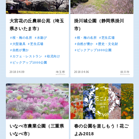
交通公園
石川
福井
大宮花の丘農林公苑（埼玉
掛川城公園（静岡県掛川
県さいたま市）
市）
地域で探す
山梨
長野
桜・梅の名所
水遊び
桜・梅の名所
芝生広場
大型遊具
芝生広場
自然が豊か
歴史・文化財
自然が豊か
ピックアップ1000公園
岐阜
静岡
カフェ・レストラン
幼児向け
ピックアップ1000公園
2018.04.09
2018.04.06
埼玉県
掛川市
愛知
近畿
三重
滋賀
いなべ市農業公園（三重県
春の公園を楽しもう！花ご
いなべ市）
よみ2018