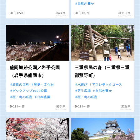
屋内遊び場
アスレチックコース
バスケットゴール
ふわふわドーム
健康遊具
ゲートボール
自然が豊か
バスケットボール
彫刻・アート
2018.05.03
2018.04.26
スケートパーク
ライトアップ
イルミネーション
イベント
島根県
神奈川県
関東
桜・梅の名所
コトブキ事例
交通公園
茨城
栃木
洋式庭園
ドッグラン
ローラー滑り台
夜景スポット
地域で探す
群馬
埼玉
植物園
Pickup
プレーパーク
花の名所
盛岡城跡公園／岩手公園
三重県民の森（三重県三重
千葉
東京
美術館
公園グルメ
（岩手県盛岡市）
郡菰野町）
インクルーシブパーク
屋根付き遊び場
紅葉の名所
歴史・文化財
水遊び
アスレチックコース
神奈川
ピックアップ1000公園
芝生広場
自然が豊か
花菖蒲
キャンプ場
桜・梅の名所
日本庭園
桜・梅の名所
バスケットゴール
ふわふわドーム
2018.04.18
2018.04.15
岩手県
三重県
健康遊具
ゲートボール
甲信越・東海・北陸
スケートパーク
ライトアップ
イルミネーション
新潟
イベント
富山