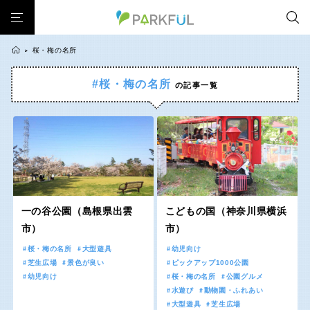
桜・梅の名所
>
#桜・梅の名所
の記事一覧
芝生広場
幼児向け
芝生広場
幼児向け
大型遊具
ピックアップ1000公園
北海道・東北
大型遊具
ピックアップ1000公園
自然が豊か
梅・桜の名所
景色が良い
水遊び
自然が豊か
梅・桜の名所
テニスコート
野球場
紅葉の名所
バーベキュー
北海道
青森
景色が良い
水遊び
カフェ・レストラン
サッカー・フットサル
ランニングコース
テニスコート
野球場
動物園・ふれあい
歴史・文化財
日本庭園
紅葉の美しい公園
岩手
宮城
紅葉の名所
バーベキュー
さくら名所100公園
屋内遊び場
アスレチックコース
一の谷公園（島根県出雲
こどもの国（神奈川県横浜
カフェ・レストラン
サッカー・フットサル
市）
市）
バスケットボール
彫刻・アート
桜・梅の名所
コトブキ事例
秋田
山形
ランニングコース
動物園・ふれあい
桜・梅の名所
大型遊具
幼児向け
洋式庭園
ドッグラン
ローラー滑り台
夜景スポット
植物園
芝生広場
景色が良い
ピックアップ1000公園
歴史・文化財
日本庭園
Pickup
プレーパーク
花の名所
美術館
公園グルメ
幼児向け
桜・梅の名所
公園グルメ
福島
水遊び
動物園・ふれあい
紅葉の美しい公園
さくら名所100公園
インクルーシブパーク
屋根付き遊び場
花菖蒲
キャンプ場
大型遊具
芝生広場