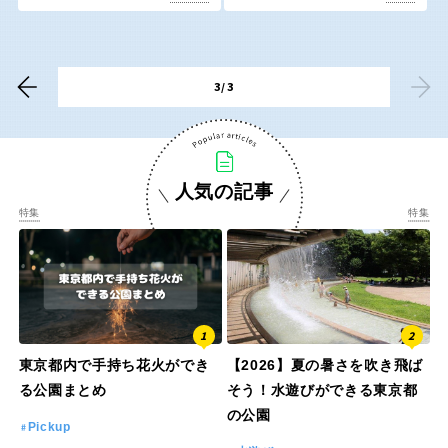
香川
愛媛
高知
3/3
九州・沖縄
人気の記事
特集
特集
福岡
佐賀
長崎
熊本
大分
宮崎
東京都内で手持ち花火ができ
【2026】夏の暑さを吹き飛ば
る公園まとめ
そう！水遊びができる東京都
の公園
鹿児島
沖縄
Pickup