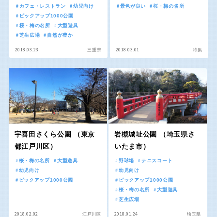
京都
大阪
カフェ・レストラン
幼児向け
景色が良い
桜・梅の名所
ピックアップ1000公園
桜・梅の名所
大型遊具
兵庫
奈良
芝生広場
自然が豊か
2018.03.23
2018.03.01
三重県
特集
和歌山
中国・四国
宇喜田さくら公園 （東京
岩槻城址公園 （埼玉県さ
鳥取
島根
都江戸川区）
いたま市）
桜・梅の名所
大型遊具
野球場
テニスコート
岡山
広島
幼児向け
幼児向け
ピックアップ1000公園
ピックアップ1000公園
桜・梅の名所
大型遊具
山口
徳島
芝生広場
2018.02.02
2018.01.24
江戸川区
埼玉県