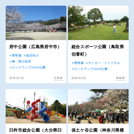
屋内遊び場
アスレチックコース
バスケットゴール
ふわふわドーム
健康遊具
ゲートボール
バスケットボール
彫刻・アート
スケートパーク
ライトアップ
イルミネーション
イベント
関東
桜・梅の名所
コトブキ事例
交通公園
茨城
栃木
洋式庭園
ドッグラン
ローラー滑り台
植物園
地域で探す
府中公園（広島県府中市）
総合スポーツ公園（鳥取県
群馬
埼玉
夜景スポット
Pickup
伯耆町）
野球場
幼児向け
花の名所
プレーパーク
梅・桜の名所
野球場
サッカー・フットサル
ピックアップ1000公園
千葉
東京
ピックアップ1000公園
公園グルメ
美術館
2019.02.25
2019.02.22
広島県
鳥取県
インクルーシブパーク
屋根付き遊び場
神奈川
花菖蒲
キャンプ場
バスケットゴール
ふわふわドーム
健康遊具
ゲートボール
甲信越・東海・北陸
スケートパーク
ライトアップ
臼杵市総合公園（大分県臼
保土ケ谷公園（神奈川県横
イルミネーション
新潟
イベント
富山