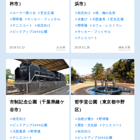
杵市）
浜市）
交通公園
ローラー滑り台
芝生広場
幼児向け
桜・梅の名所
石川
福井
野球場
サッカー・フットサル
水遊び
大型遊具
芝生広場
テニスコート
幼児向け
野球場
カフェ・レストラン
地域で探す
ピックアップ1000公園
サッカー・フットサル
山梨
長野
テニスコート
2019.02.13
2019.01.28
大分県
神奈川県
岐阜
静岡
愛知
市制記念公園（千葉県鎌ケ
哲学堂公園（東京都中野
近畿
谷市）
区）
幼児向け
自然が豊か
野球場
三重
滋賀
ピックアップ1000公園
歴史・文化財
テニスコート
大型遊具
野球場
幼児向け
テニスコート
ピックアップ1000公園