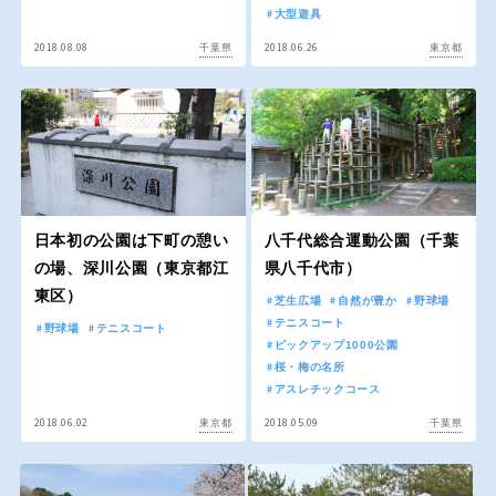
京都
大阪
大型遊具
2018.08.08
2018.06.26
千葉県
東京都
兵庫
奈良
和歌山
日本初の公園は下町の憩い
八千代総合運動公園（千葉
中国・四国
の場、深川公園（東京都江
県八千代市）
東区）
芝生広場
自然が豊か
野球場
鳥取
島根
テニスコート
野球場
テニスコート
ピックアップ1000公園
桜・梅の名所
岡山
広島
アスレチックコース
2018.06.02
2018.05.09
東京都
千葉県
山口
徳島