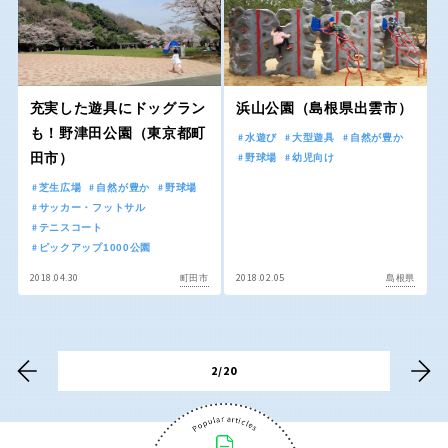
香川
愛媛
高知
充実した遊具にドッグラン
浜山公園（島根県出雲市）
も！野津田公園（東京都町
水遊び
大型遊具
自然が豊か
田市）
野球場
幼児向け
九州・沖縄
芝生広場
自然が豊か
野球場
サッカー・フットサル
テニスコート
福岡
佐賀
ピックアップ1000公園
2018.04.30
2018.02.05
町田市
島根県
長崎
熊本
大分
宮崎
2/20
鹿児島
沖縄