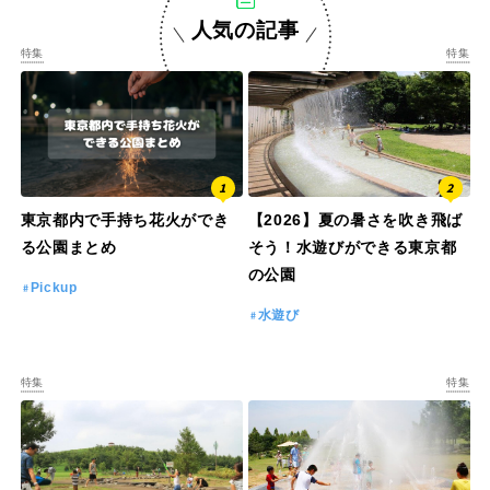
人気の記事
特集
特集
特徴で探す
東京都内で手持ち花火ができ
【2026】夏の暑さを吹き飛ば
る公園まとめ
そう！水遊びができる東京都
の公園
Pickup
水遊び
特集
特集