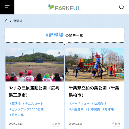
野球場
>
#野球場
の記事一覧
芝生広場
幼児向け
芝生広場
幼児向け
大型遊具
ピックアップ1000公園
北海道・東北
大型遊具
ピックアップ1000公園
自然が豊か
梅・桜の名所
景色が良い
水遊び
自然が豊か
梅・桜の名所
テニスコート
野球場
紅葉の名所
バーベキュー
北海道
青森
景色が良い
水遊び
カフェ・レストラン
サッカー・フットサル
ランニングコース
テニスコート
野球場
動物園・ふれあい
歴史・文化財
日本庭園
紅葉の美しい公園
岩手
宮城
紅葉の名所
バーベキュー
さくら名所100公園
屋内遊び場
アスレチックコース
やまみ三原運動公園（広島
千葉県立柏の葉公園（千葉
カフェ・レストラン
サッカー・フットサル
県三原市）
県柏市）
バスケットボール
彫刻・アート
桜・梅の名所
コトブキ事例
秋田
山形
ランニングコース
動物園・ふれあい
野球場
テニスコート
バーベキュー
幼児向け
洋式庭園
ドッグラン
ローラー滑り台
植物園
夜景スポット
ピックアップ1000公園
大型遊具
日本庭園
野球場
歴史・文化財
日本庭園
Pickup
花の名所
プレーパーク
公園グルメ
美術館
芝生広場
福島
紅葉の美しい公園
さくら名所100公園
インクルーシブパーク
屋根付き遊び場
花菖蒲
キャンプ場
2019.03.13
2019.02.26
広島県
千葉県