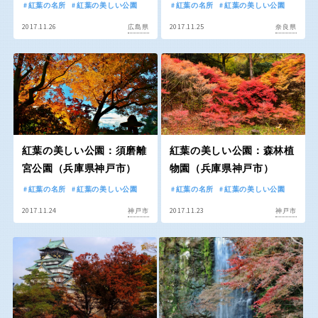
京都
大阪
紅葉の名所
紅葉の美しい公園
紅葉の名所
紅葉の美しい公園
2017.11.26
2017.11.25
広島県
奈良県
兵庫
奈良
和歌山
紅葉の美しい公園：須磨離
紅葉の美しい公園：森林植
中国・四国
宮公園（兵庫県神戸市）
物園（兵庫県神戸市）
紅葉の名所
紅葉の美しい公園
紅葉の名所
紅葉の美しい公園
鳥取
島根
2017.11.24
2017.11.23
神戸市
神戸市
岡山
広島
山口
徳島