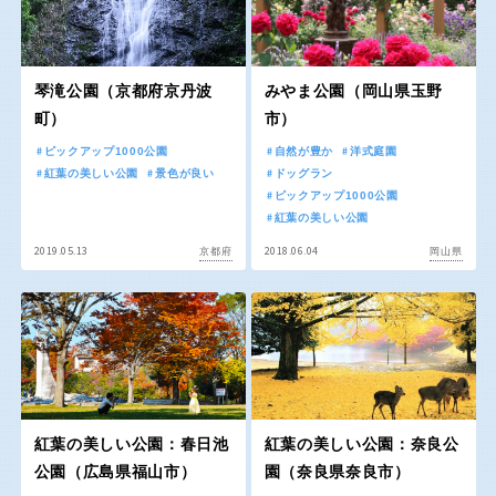
交通公園
石川
福井
琴滝公園（京都府京丹波
みやま公園（岡山県玉野
地域で探す
町）
市）
山梨
長野
ピックアップ1000公園
自然が豊か
洋式庭園
紅葉の美しい公園
景色が良い
ドッグラン
ピックアップ1000公園
岐阜
静岡
紅葉の美しい公園
2019.05.13
2018.06.04
京都府
岡山県
愛知
近畿
三重
滋賀
紅葉の美しい公園：春日池
紅葉の美しい公園：奈良公
公園（広島県福山市）
園（奈良県奈良市）