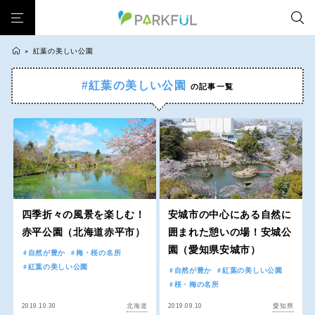
紅葉の美しい公園
>
#紅葉の美しい公園
の記事一覧
芝生広場
幼児向け
芝生広場
幼児向け
大型遊具
ピックアップ1000公園
北海道・東北
大型遊具
ピックアップ1000公園
自然が豊か
梅・桜の名所
景色が良い
水遊び
自然が豊か
梅・桜の名所
テニスコート
野球場
紅葉の名所
バーベキュー
北海道
青森
景色が良い
水遊び
カフェ・レストラン
サッカー・フットサル
ランニングコース
テニスコート
野球場
動物園・ふれあい
歴史・文化財
日本庭園
紅葉の美しい公園
岩手
宮城
紅葉の名所
バーベキュー
さくら名所100公園
屋内遊び場
アスレチックコース
四季折々の風景を楽しむ！
安城市の中心にある自然に
カフェ・レストラン
サッカー・フットサル
赤平公園（北海道赤平市）
囲まれた憩いの場！安城公
バスケットボール
彫刻・アート
桜・梅の名所
コトブキ事例
秋田
山形
園（愛知県安城市）
ランニングコース
動物園・ふれあい
自然が豊か
梅・桜の名所
洋式庭園
ドッグラン
ローラー滑り台
植物園
夜景スポット
紅葉の美しい公園
自然が豊か
紅葉の美しい公園
歴史・文化財
日本庭園
Pickup
花の名所
プレーパーク
公園グルメ
美術館
福島
桜・梅の名所
紅葉の美しい公園
さくら名所100公園
インクルーシブパーク
屋根付き遊び場
花菖蒲
キャンプ場
2019.10.30
2019.09.10
北海道
愛知県