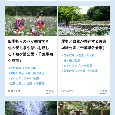
屋内遊び場
アスレチックコース
バスケットゴール
ふわふわドーム
健康遊具
ゲートボール
バスケットボール
彫刻・アート
スケートパーク
ライトアップ
イルミネーション
イベント
関東
桜・梅の名所
コトブキ事例
交通公園
茨城
栃木
洋式庭園
ドッグラン
ローラー滑り台
植物園
地域で探す
四季折々の花が鑑賞でき、
歴史と自然が共存する佐倉
群馬
埼玉
夜景スポット
Pickup
心の安らぎや憩いを感じ
城址公園（千葉県佐倉市）
花の名所
プレーパーク
る！袖ケ浦公園（千葉県袖
芝生広場
歴史・文化財
千葉
東京
ケ浦市）
梅・桜の名所
公園グルメ
美術館
ピックアップ1000公園
大型遊具
芝生広場
インクルーシブパーク
屋根付き遊び場
紅葉の美しい公園
花菖蒲
自然が豊か
梅・桜の名所
神奈川
花菖蒲
キャンプ場
ピックアップ1000公園
紅葉の美しい公園
花菖蒲
バスケットゴール
ふわふわドーム
2019.06.21
2019.06.19
千葉県
千葉県
健康遊具
ゲートボール
甲信越・東海・北陸
スケートパーク
ライトアップ
イルミネーション
新潟
イベント
富山