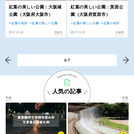
紅葉の美しい公園：大阪城
香川
紅葉の美しい公園：箕面公
愛媛
公園（大阪府大阪市）
園（大阪府箕面市）
紅葉の名所
紅葉の美しい公園
紅葉の美しい公園
紅葉の名所
高知
2017.11.22
2017.11.21
大阪府
大阪府
九州・沖縄
2/7
福岡
佐賀
長崎
熊本
人気の記事
特集
特集
大分
宮崎
鹿児島
沖縄