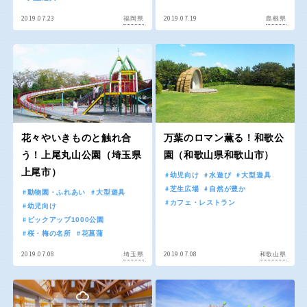
屋内遊び場
アスレチックコース
ふわふわドーム
バスケットゴール
ライトアップ
イルミネーション
2019.07.23
2019.07.19
福岡県
島根県
バスケットボール
彫刻・アート
イベント
交通公園
健康遊具
ゲートボール
スケートパーク
関東
桜・梅の名所
コトブキ事例
茨城
栃木
洋式庭園
ドッグラン
地域で探す
ローラー滑り台
植物園
群馬
埼玉
夜景スポット
Pickup
花々やいきものと触れ合
万葉のロマン薫る！和歌公
花の名所
プレーパーク
う！上尾丸山公園（埼玉県
園（和歌山県和歌山市）
千葉
東京
美術館
公園グルメ
上尾市）
幼児向け
水遊び
大型遊具
インクルーシブパーク
屋根付き遊び場
芝生広場
自然が豊か
動物園・ふれあい
大型遊具
神奈川
カフェ・レストラン
幼児向け
花菖蒲
キャンプ場
ピックアップ1000公園
ふわふわドーム
バスケットゴール
桜・梅の名所
花菖蒲
ライトアップ
イルミネーション
2019.07.08
2019.07.08
埼玉県
和歌山県
甲信越・東海・北陸
イベント
交通公園
健康遊具
新潟
ゲートボール
富山