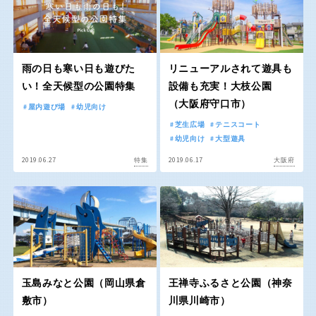
スケートパーク
石川
福井
雨の日も寒い日も遊びた
リニューアルされて遊具も
地域で探す
山梨
長野
い！全天候型の公園特集
設備も充実！大枝公園
（大阪府守口市）
屋内遊び場
幼児向け
芝生広場
テニスコート
岐阜
静岡
幼児向け
大型遊具
2019.06.27
2019.06.17
特集
大阪府
愛知
近畿
三重
滋賀
玉島みなと公園（岡山県倉
王禅寺ふるさと公園（神奈
敷市）
川県川崎市）