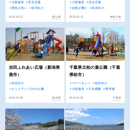
京都
大阪
大型遊具
芝生広場
大型遊具
芝生広場
景色が良い
幼児向け
自然が豊か
幼児向け
2019.04.22
2019.03.11
岡山県
神奈川県
兵庫
奈良
和歌山
中国・四国
吉田ふれあい広場（新潟県
千葉県立柏の葉公園（千葉
燕市）
県柏市）
鳥取
島根
幼児向け
バーベキュー
幼児向け
ピックアップ1000公園
大型遊具
日本庭園
野球場
2019.03.06
2019.02.26
新潟県
千葉県
岡山
広島
山口
徳島