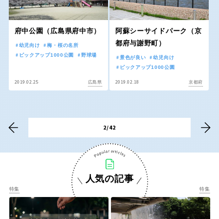
香川
愛媛
府中公園（広島県府中市）
阿蘇シーサイドパーク（京
高知
都府与謝野町）
幼児向け
梅・桜の名所
ピックアップ1000公園
野球場
景色が良い
幼児向け
ピックアップ1000公園
2019.02.25
2019.02.18
広島県
京都府
九州・沖縄
福岡
佐賀
2/42
長崎
熊本
大分
宮崎
人気の記事
特集
特集
鹿児島
沖縄