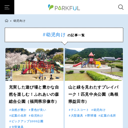
幼児向け
>
#幼児向け
の記事一覧
芝生広場
幼児向け
芝生広場
幼児向け
大型遊具
ピックアップ1000公園
北海道・東北
大型遊具
ピックアップ1000公園
自然が豊か
梅・桜の名所
景色が良い
水遊び
自然が豊か
梅・桜の名所
テニスコート
野球場
紅葉の名所
バーベキュー
北海道
青森
景色が良い
水遊び
カフェ・レストラン
ランニングコース
サッカー・フットサル
テニスコート
野球場
動物園・ふれあい
歴史・文化財
日本庭園
紅葉の美しい公園
岩手
宮城
紅葉の名所
バーベキュー
さくら名所100公園
屋内遊び場
アスレチックコース
充実した遊び場と豊かな自
山と緑を見わたすプレイパ
カフェ・レストラン
ランニングコース
然を楽しむ！ふれあいの森
ーク！匹見中央公園（島根
バスケットボール
彫刻・アート
桜・梅の名所
コトブキ事例
秋田
山形
総合公園（福岡県宗像市）
県益田市）
サッカー・フットサル
動物園・ふれあい
洋式庭園
ドッグラン
ローラー滑り台
植物園
夜景スポット
自然が豊か
景色が良い
テニスコート
幼児向け
歴史・文化財
日本庭園
Pickup
花の名所
プレーパーク
美術館
公園グルメ
福島
紅葉の名所
幼児向け
大型遊具
野球場
紅葉の名所
紅葉の美しい公園
さくら名所100公園
ピックアップ1000公園
インクルーシブパーク
屋根付き遊び場
花菖蒲
キャンプ場
大型遊具