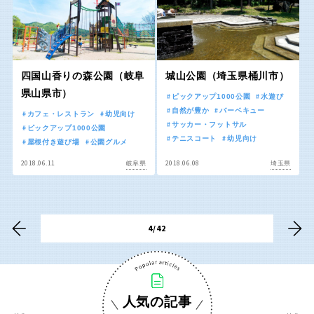
香川
愛媛
高知
四国山香りの森公園（岐阜
城山公園（埼玉県桶川市）
県山県市）
ピックアップ1000公園
水遊び
自然が豊か
バーベキュー
カフェ・レストラン
幼児向け
九州・沖縄
サッカー・フットサル
ピックアップ1000公園
テニスコート
幼児向け
屋根付き遊び場
公園グルメ
福岡
佐賀
2018.06.11
2018.06.08
岐阜県
埼玉県
長崎
熊本
4/42
大分
宮崎
鹿児島
沖縄
人気の記事