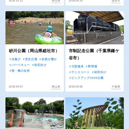
2018.10.12
2018.09.25
岡山県
成田市
屋内遊び場
アスレチックコース
バスケットゴール
ふわふわドーム
健康遊具
ゲートボール
バスケットボール
彫刻・アート
スケートパーク
ライトアップ
イルミネーション
イベント
関東
桜・梅の名所
コトブキ事例
交通公園
茨城
栃木
洋式庭園
ドッグラン
ローラー滑り台
植物園
地域で探す
群馬
埼玉
夜景スポット
Pickup
砂川公園（岡山県総社市）
市制記念公園（千葉県鎌ケ
谷市）
花の名所
プレーパーク
水遊び
芝生広場
自然が豊か
バーベキュー
幼児向け
千葉
東京
大型遊具
野球場
公園グルメ
美術館
桜・梅の名所
テニスコート
幼児向け
インクルーシブパーク
屋根付き遊び場
ピックアップ1000公園
神奈川
2018.09.07
2018.08.08
岡山県
千葉県
花菖蒲
キャンプ場
バスケットゴール
ふわふわドーム
健康遊具
ゲートボール
甲信越・東海・北陸
スケートパーク
ライトアップ
イルミネーション
新潟
イベント
富山