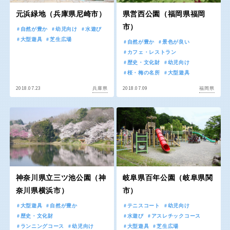
交通公園
元浜緑地（兵庫県尼崎市）
県営西公園（福岡県福岡
市）
石川
福井
自然が豊か
幼児向け
水遊び
大型遊具
芝生広場
自然が豊か
景色が良い
地域で探す
カフェ・レストラン
山梨
長野
歴史・文化財
幼児向け
桜・梅の名所
大型遊具
2018.07.23
2018.07.09
兵庫県
福岡県
岐阜
静岡
愛知
近畿
神奈川県立三ツ池公園（神
岐阜県百年公園（岐阜県関
奈川県横浜市）
市）
三重
滋賀
大型遊具
自然が豊か
テニスコート
幼児向け
歴史・文化財
水遊び
アスレチックコース
ランニングコース
幼児向け
大型遊具
芝生広場