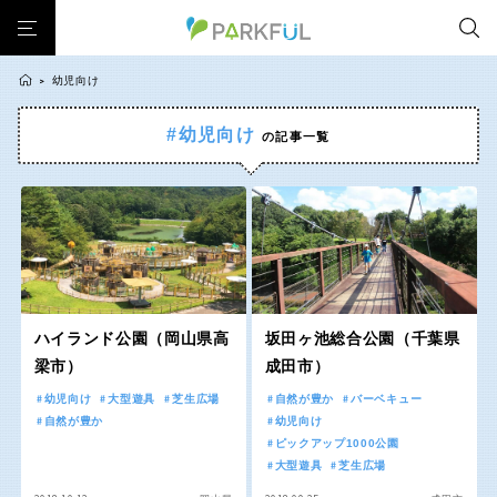
幼児向け
>
#幼児向け
の記事一覧
芝生広場
幼児向け
芝生広場
幼児向け
大型遊具
ピックアップ1000公園
北海道・東北
大型遊具
ピックアップ1000公園
自然が豊か
梅・桜の名所
景色が良い
水遊び
自然が豊か
梅・桜の名所
テニスコート
野球場
紅葉の名所
バーベキュー
北海道
青森
景色が良い
水遊び
カフェ・レストラン
サッカー・フットサル
ランニングコース
テニスコート
野球場
動物園・ふれあい
歴史・文化財
日本庭園
紅葉の美しい公園
岩手
宮城
紅葉の名所
バーベキュー
さくら名所100公園
屋内遊び場
アスレチックコース
ハイランド公園（岡山県高
坂田ヶ池総合公園（千葉県
カフェ・レストラン
サッカー・フットサル
梁市）
成田市）
バスケットボール
彫刻・アート
桜・梅の名所
コトブキ事例
秋田
山形
ランニングコース
動物園・ふれあい
幼児向け
大型遊具
芝生広場
自然が豊か
バーベキュー
洋式庭園
ドッグラン
ローラー滑り台
植物園
夜景スポット
自然が豊か
幼児向け
歴史・文化財
日本庭園
Pickup
花の名所
プレーパーク
公園グルメ
美術館
ピックアップ1000公園
福島
大型遊具
芝生広場
紅葉の美しい公園
さくら名所100公園
インクルーシブパーク
屋根付き遊び場
花菖蒲
キャンプ場