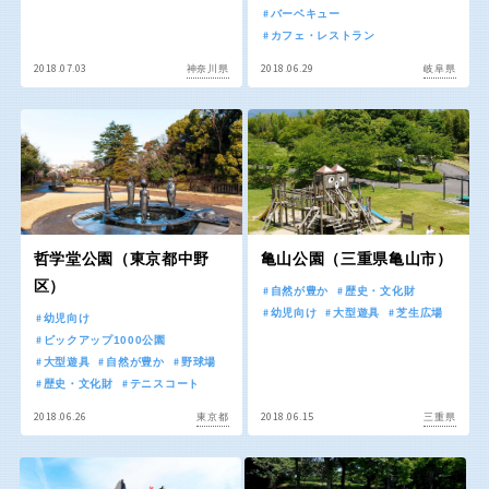
京都
大阪
バーベキュー
カフェ・レストラン
2018.07.03
2018.06.29
神奈川県
岐阜県
兵庫
奈良
和歌山
中国・四国
哲学堂公園（東京都中野
亀山公園（三重県亀山市）
区）
自然が豊か
歴史・文化財
鳥取
島根
幼児向け
大型遊具
芝生広場
幼児向け
ピックアップ1000公園
大型遊具
自然が豊か
野球場
岡山
広島
歴史・文化財
テニスコート
2018.06.26
2018.06.15
東京都
三重県
山口
徳島