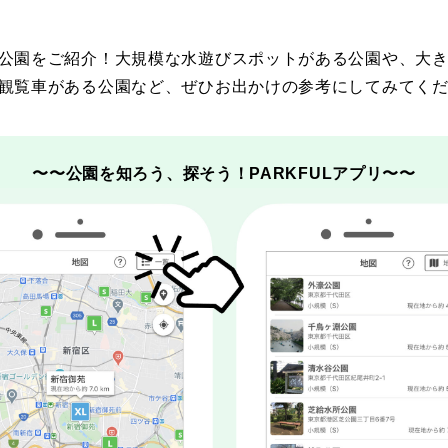
日本庭園
紅葉の美しい公園
さくら名所100公園
屋内遊び
群馬
埼玉
千葉
ドッグラン
ローラー滑
ス
バスケットボール
彫刻・アート
桜・梅の名所
コト
公園をご紹介！大規模な水遊びスポットがある公園や、大
花の名所
プレーパー
観覧車がある公園など、ぜひお出かけの参考にしてみてく
グラン
ローラー滑り台
植物園
夜景スポット
Pickup
ブパーク
屋根付き遊び場
花菖蒲
公園グルメ
美術館
インクルーシブパーク
屋根付き遊び場
ム
健康遊具
ゲートボー
〜〜公園を知ろう、探そう！PARKFULアプリ〜〜
石川
福井
山梨
スケットゴール
ふわふわドーム
健康遊具
ゲートボール
ョン
イベント
交通公園
イルミネーション
イベント
交通公園
地域で探す
地域で探す
京都
大阪
兵庫