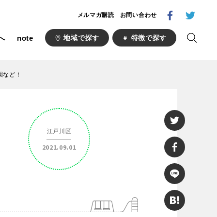
メルマガ購読
お問い合わせ
へ
note
地域で探す
特徴で探す
園など！
1000公園
自然が豊か
梅・桜の名所
江戸川区
ト
野球場
2021.09.01
キュー
山形
福島
フットサル
ランニングコース
い公園
さくら名所100公園
あい
ト
桜・梅の名所