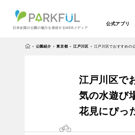
公式アプリ
日本全国の公園の魅力を発信するWEBメディア
公園紹介
東京都
江戸川区
江戸川区でおすすめの
>
>
>
>
芝生広場
幼児向け
江戸川区で
芝生広場
幼児
北海道・東北
梅・桜の名所
景色が良い
気の水遊び
景色が良い
水
北海道
青森
紅葉の名所
バーベキュー
花見にぴっ
動物園・ふれあい
歴史・文化財
カフェ・レストラ
関東
屋内遊び場
アスレチック