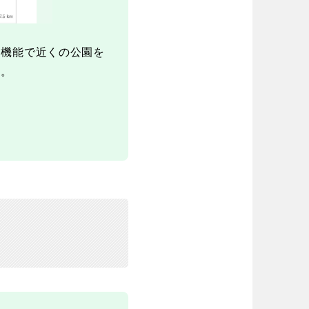
図機能で近くの公園を
徳島
香川
す。
宮崎
鹿児島