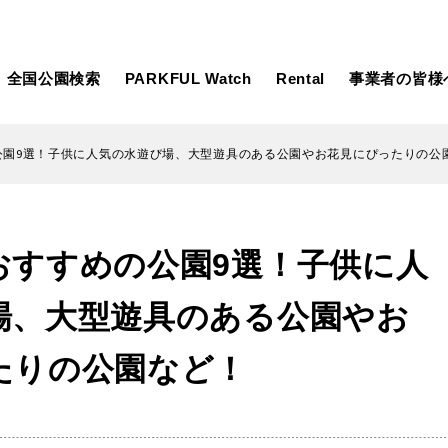
全国公園検索
PARKFUL Watch
Rental
事業者の皆様
公園9選！子供に人気の水遊び場、大型遊具のある公園やお花見にぴったりの公
大型遊具
ピックアップ
おすすめの公園9選！子供に人
向け
大型遊具
ピックアップ1000公園
自然が豊か
水遊び
テニスコー
場、大型遊具のある公園やお
遊び
テニスコート
野球場
紅葉の名所
バーベ
岩手
宮城
秋田
カフェ・レストラン
サッカー・
たりの公園など！
日本庭園
紅葉の美し
ン
サッカー・フットサル
ランニングコース
動物園・ふれ
コース
バスケットボール
彫刻・アー