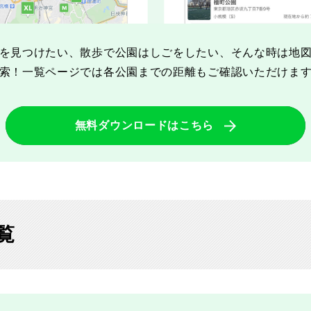
を見つけたい、散歩で公園はしごをしたい、そんな時は地
岡山
広島
山口
索！一覧ページでは各公園までの距離もご確認いただけま
無料ダウンロードはこちら
長崎
熊本
大分
覧
特徴で探す