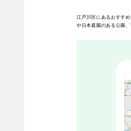
歴史・文化財
茨城
栃木
コトブキ事例
洋式庭園
アスレチックコー
江戸川区にあるおすすめ
夜景スポット
Pickup
や日本庭園のある公園、
洋式庭園
ドッ
甲信越・東海・北陸
美術館
インクルーシ
プレーパーク
バスケットゴール
ふわふわドー
新潟
富山
キャンプ場
バ
ライトアップ
イルミネーシ
静岡
愛知
ライトアップ
近畿
三重
滋賀