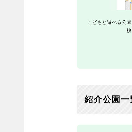
中国・四国
こどもと遊べる公園
鳥取
島根
検
愛媛
高知
九州・沖縄
福岡
佐賀
紹介公園一
沖縄