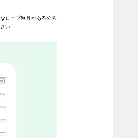
場
東京
神奈川
り台
植物園
ブキ事例
きなロープ遊具がある公園
ク
公園グルメ
ださい！
花の名所
キャンプ場
花菖蒲
ル
スケートパーク
長野
岐阜
スケートパーク
奈良
和歌山