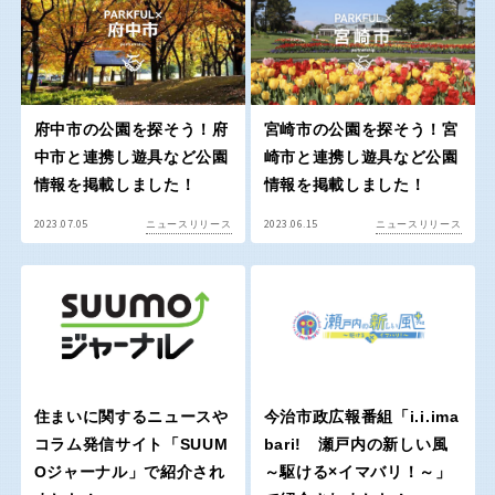
屋内遊び場
アスレチックコース
バスケットゴール
ふわふわドーム
健康遊具
ゲートボール
バスケットボール
彫刻・アート
スケートパーク
ライトアップ
イルミネーション
イベント
関東
桜・梅の名所
コトブキ事例
交通公園
茨城
栃木
洋式庭園
ドッグラン
府中市の公園を探そう！府
宮崎市の公園を探そう！宮
ローラー滑り台
植物園
中市と連携し遊具など公園
崎市と連携し遊具など公園
地域で探す
群馬
埼玉
情報を掲載しました！
情報を掲載しました！
夜景スポット
Pickup
2023.07.05
2023.06.15
ニュースリリース
ニュースリリース
花の名所
プレーパーク
千葉
東京
公園グルメ
美術館
インクルーシブパーク
屋根付き遊び場
神奈川
花菖蒲
キャンプ場
バスケットゴール
ふわふわドーム
健康遊具
ゲートボール
住まいに関するニュースや
今治市政広報番組「i.i.ima
甲信越・東海・北陸
コラム発信サイト「SUUM
bari! 瀬戸内の新しい風
スケートパーク
ライトアップ
Oジャーナル」で紹介され
～駆ける×イマバリ！～」
イルミネーション
新潟
イベント
富山