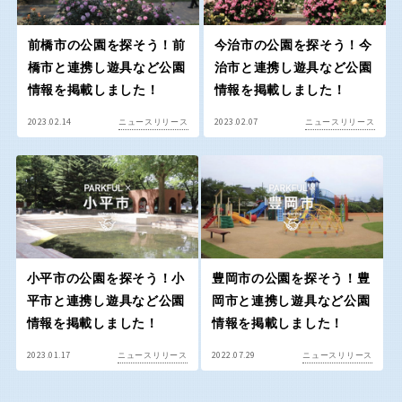
京都
大阪
前橋市の公園を探そう！前
今治市の公園を探そう！今
兵庫
奈良
橋市と連携し遊具など公園
治市と連携し遊具など公園
情報を掲載しました！
情報を掲載しました！
和歌山
2023.02.14
2023.02.07
ニュースリリース
ニュースリリース
中国・四国
鳥取
島根
小平市の公園を探そう！小
豊岡市の公園を探そう！豊
平市と連携し遊具など公園
岡市と連携し遊具など公園
岡山
広島
情報を掲載しました！
情報を掲載しました！
2023.01.17
2022.07.29
ニュースリリース
ニュースリリース
山口
徳島