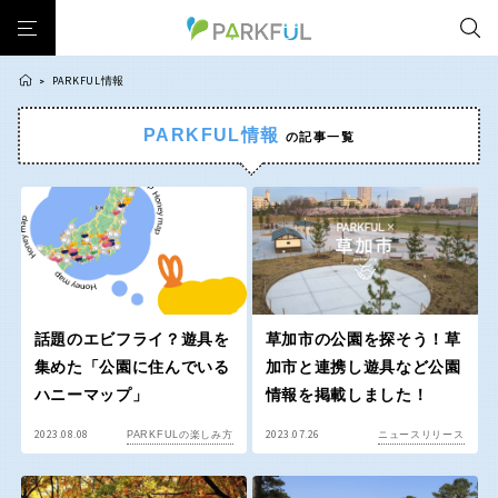
PARKFUL情報
>
PARKFUL情報
の記事一覧
芝生広場
幼児向け
芝生広場
幼児向け
大型遊具
ピックアップ1000公園
北海道・東北
大型遊具
ピックアップ1000公園
自然が豊か
梅・桜の名所
景色が良い
水遊び
自然が豊か
梅・桜の名所
テニスコート
野球場
紅葉の名所
バーベキュー
北海道
青森
景色が良い
水遊び
カフェ・レストラン
サッカー・フットサル
ランニングコース
テニスコート
野球場
動物園・ふれあい
歴史・文化財
日本庭園
紅葉の美しい公園
岩手
宮城
紅葉の名所
バーベキュー
さくら名所100公園
屋内遊び場
アスレチックコース
話題のエビフライ？遊具を
草加市の公園を探そう！草
カフェ・レストラン
サッカー・フットサル
集めた「公園に住んでいる
加市と連携し遊具など公園
バスケットボール
彫刻・アート
桜・梅の名所
コトブキ事例
秋田
山形
ハニーマップ」
情報を掲載しました！
ランニングコース
動物園・ふれあい
洋式庭園
ドッグラン
ローラー滑り台
植物園
夜景スポット
歴史・文化財
日本庭園
2023.08.08
2023.07.26
PARKFULの楽しみ方
ニュースリリース
Pickup
花の名所
プレーパーク
公園グルメ
美術館
福島
紅葉の美しい公園
さくら名所100公園
インクルーシブパーク
屋根付き遊び場
花菖蒲
キャンプ場