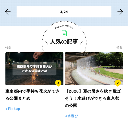
香川
愛媛
3/24
高知
人気の記事
特集
特集
九州・沖縄
福岡
佐賀
長崎
熊本
東京都内で手持ち花火ができ
【2026】夏の暑さを吹き飛ば
る公園まとめ
そう！水遊びができる東京都
大分
宮崎
の公園
Pickup
水遊び
鹿児島
沖縄