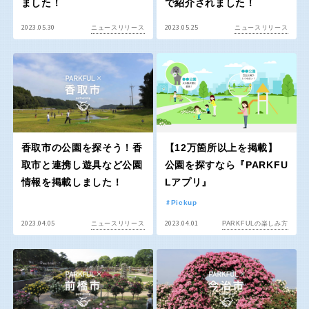
ました！
で紹介されました！
交通公園
2023.05.30
2023.05.25
ニュースリリース
ニュースリリース
石川
福井
地域で探す
山梨
長野
岐阜
静岡
香取市の公園を探そう！香
【12万箇所以上を掲載】
取市と連携し遊具など公園
公園を探すなら『PARKFU
愛知
情報を掲載しました！
Lアプリ』
Pickup
2023.04.05
2023.04.01
ニュースリリース
PARKFULの楽しみ方
近畿
三重
滋賀