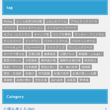
tag
Pickup
さくら名所100公園
ふわふわドーム
アスレチックコース
イベント
イルミネーション
インクルーシブパーク
カフェ・レストラン
キャンプ場
コトブキ事例
サッカー・フットサル
テニスコート
ドッグラン
バスケットゴール
バスケットボール
バーベキュー
プレーパーク
ライトアップ
ランニングコース
ローラー滑り台
交通公園
健康遊具
公園グルメ
動物園・ふれあい
夜景スポット
大型遊具
屋内遊び場
屋根付き遊び場
幼児向け
彫刻・アート
日本庭園
景色が良い
桜・梅の名所
植物園
歴史・文化財
水遊び
洋式庭園
紅葉の名所
紅葉の美しい公園
美術館
自然が豊か
芝生広場
花の名所
花菖蒲
野球場
Category
公園を考える
(86)