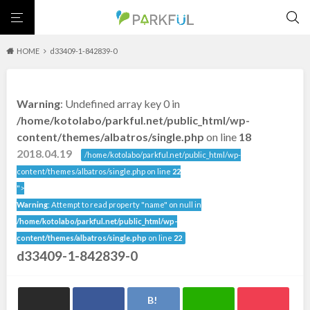
HOME
d33409-1-842839-0
芝生広場
幼児向け
芝生広場
幼児向け
大型遊具
ピックアップ1000公園
Warning
: Undefined array key 0 in
大型遊具
ピックアップ1000公園
自然が豊か
梅・桜の名所
景色が良い
水遊び
北海道・東北
/home/kotolabo/parkful.net/public_html/wp-
テニスコート
野球場
紅葉の名所
バーベキュー
自然が豊か
梅・桜の名所
content/themes/albatros/single.php
on line
18
カフェ・レストラン
サッカー・フットサル
ランニングコース
景色が良い
水遊び
2018.04.19
北海道
青森
/home/kotolabo/parkful.net/public_html/wp-
動物園・ふれあい
歴史・文化財
日本庭園
紅葉の美しい公園
テニスコート
野球場
content/themes/albatros/single.php on line
22
さくら名所100公園
屋内遊び場
アスレチックコース
紅葉の名所
バーベキュー
">
岩手
宮城
バスケットボール
彫刻・アート
桜・梅の名所
コトブキ事例
Warning
: Attempt to read property "name" on null in
カフェ・レストラン
サッカー・フットサル
洋式庭園
ドッグラン
ローラー滑り台
植物園
夜景スポット
/home/kotolabo/parkful.net/public_html/wp-
ランニングコース
動物園・ふれあい
秋田
山形
Pickup
花の名所
プレーパーク
公園グルメ
美術館
content/themes/albatros/single.php
on line
22
歴史・文化財
日本庭園
d33409-1-842839-0
インクルーシブパーク
屋根付き遊び場
花菖蒲
キャンプ場
福島
紅葉の美しい公園
さくら名所100公園
バスケットゴール
ふわふわドーム
健康遊具
ゲートボール
屋内遊び場
アスレチックコース
スケートパーク
ライトアップ
イルミネーション
イベント
交通公園
バスケットボール
彫刻・アート