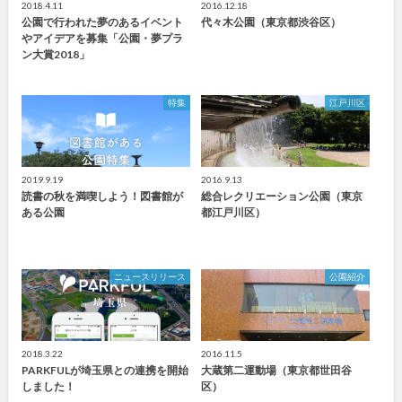
2018.4.11
2016.12.18
公園で行われた夢のあるイベント
代々木公園（東京都渋谷区）
やアイデアを募集「公園・夢プラ
ン大賞2018」
特集
江戸川区
2019.9.19
2016.9.13
読書の秋を満喫しよう！図書館が
総合レクリエーション公園（東京
ある公園
都江戸川区）
ニュースリリース
公園紹介
2018.3.22
2016.11.5
PARKFULが埼玉県との連携を開始
大蔵第二運動場（東京都世田谷
しました！
区）