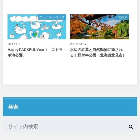
ニュースリリース
北海道
2017.1.1
2019.10.29
Happy PARKFUL Year!! 「コトラ
水辺の紅葉と自然動物に癒され
ボ池公園」
る！野付牛公園（北海道北見市）
検索