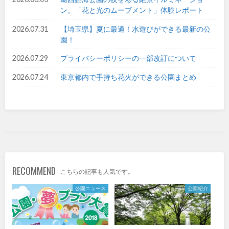
ン。「花と光のムーブメント」体験レポート
九州・沖縄
2026.07.31
【埼玉県】夏に最適！水遊びができる最新の公
園！
福岡
佐賀
2026.07.29
プライバシーポリシーの一部改訂について
長崎
熊本
2026.07.24
東京都内で手持ち花火ができる公園まとめ
大分
宮崎
鹿児島
沖縄
RECOMMEND
こちらの記事も人気です。
特徴で探す
公園ニュース
公園紹介