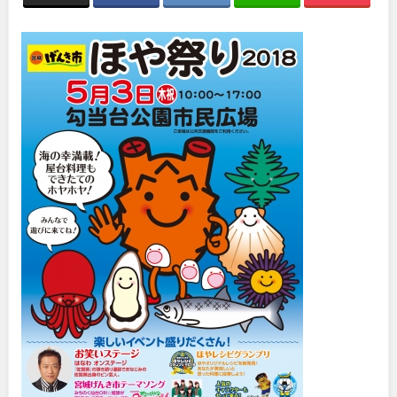
関東
桜・梅の名所
コトブキ事例
洋式庭園
ドッグラン
地域で探す
茨城
栃木
ローラー滑り台
植物園
夜景スポット
Pickup
群馬
埼玉
花の名所
プレーパーク
公園グルメ
美術館
千葉
東京
インクルーシブパーク
屋根付き遊び場
花菖蒲
キャンプ場
神奈川
バスケットゴール
ふわふわドーム
健康遊具
ゲートボール
スケートパーク
ライトアップ
甲信越・東海・北陸
イルミネーション
イベント
交通公園
新潟
富山