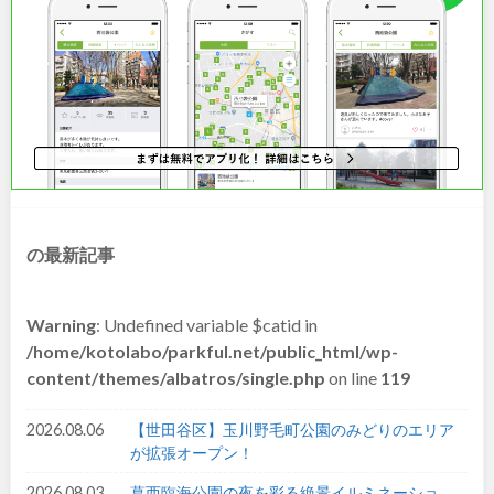
和歌山
中国・四国
鳥取
島根
の最新記事
岡山
広島
山口
徳島
Warning
: Undefined variable $catid in
/home/kotolabo/parkful.net/public_html/wp-
content/themes/albatros/single.php
on line
119
香川
愛媛
2026.08.06
【世田谷区】玉川野毛町公園のみどりのエリア
高知
が拡張オープン！
2026.08.03
葛西臨海公園の夜を彩る絶景イルミネーショ