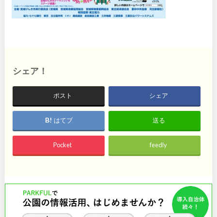
石川
地域で探す
福井
山梨
長野
岐阜
静岡
シェア！
愛知
ポスト
シェア
はてブ
送る
近畿
Pocket
feedly
三重
滋賀
京都
大阪
兵庫
奈良