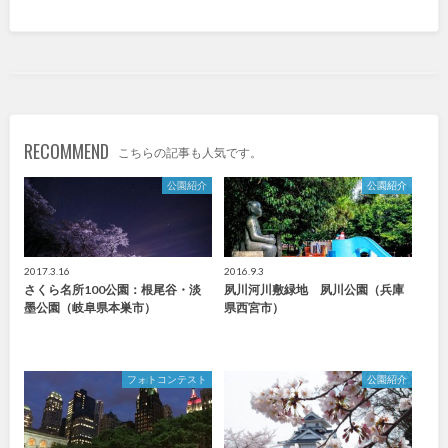
九州・沖縄
福岡
佐賀
RECOMMEND
長崎
熊本
こちらの記事も人気です。
公園紹介
公園紹介
大分
宮崎
鹿児島
沖縄
2017.3.16
2016.9.3
さくら名所100公園：根尾谷・淡
夙川河川敷緑地 夙川公園（兵庫
墨公園（岐阜県本巣市）
県西宮市）
特徴で探す
フォトコンテスト
公園紹介