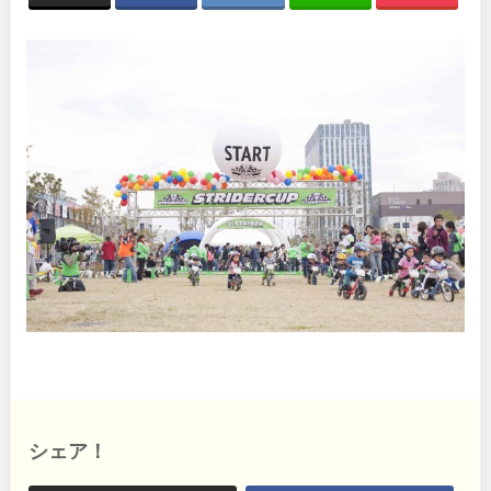
関東
桜・梅の名所
コトブキ事例
洋式庭園
ドッグラン
地域で探す
茨城
栃木
ローラー滑り台
植物園
夜景スポット
Pickup
群馬
埼玉
花の名所
プレーパーク
公園グルメ
美術館
千葉
東京
インクルーシブパーク
屋根付き遊び場
花菖蒲
キャンプ場
神奈川
バスケットゴール
ふわふわドーム
健康遊具
ゲートボール
スケートパーク
ライトアップ
甲信越・東海・北陸
イルミネーション
イベント
交通公園
新潟
富山
シェア！