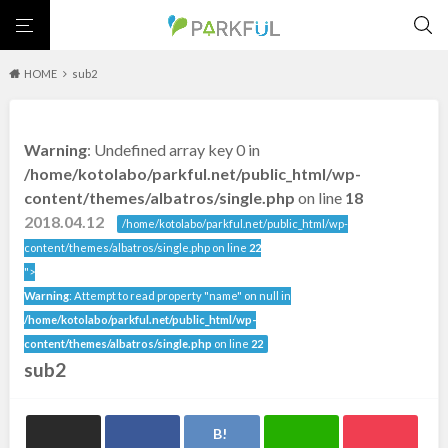
HOME
sub2
芝生広場
幼児向け
芝生広場
幼児向け
大型遊具
ピックアップ1000公園
Warning
: Undefined array key 0 in
大型遊具
ピックアップ1000公園
自然が豊か
梅・桜の名所
景色が良い
水遊び
北海道・東北
/home/kotolabo/parkful.net/public_html/wp-
テニスコート
野球場
紅葉の名所
バーベキュー
自然が豊か
梅・桜の名所
content/themes/albatros/single.php
on line
18
カフェ・レストラン
サッカー・フットサル
ランニングコース
景色が良い
水遊び
2018.04.12
北海道
青森
/home/kotolabo/parkful.net/public_html/wp-
動物園・ふれあい
歴史・文化財
日本庭園
紅葉の美しい公園
テニスコート
野球場
content/themes/albatros/single.php on line
22
さくら名所100公園
屋内遊び場
アスレチックコース
紅葉の名所
バーベキュー
">
岩手
宮城
バスケットボール
彫刻・アート
桜・梅の名所
コトブキ事例
Warning
: Attempt to read property "name" on null in
カフェ・レストラン
サッカー・フットサル
洋式庭園
ドッグラン
ローラー滑り台
植物園
夜景スポット
/home/kotolabo/parkful.net/public_html/wp-
ランニングコース
動物園・ふれあい
秋田
山形
Pickup
花の名所
プレーパーク
公園グルメ
美術館
content/themes/albatros/single.php
on line
22
歴史・文化財
日本庭園
sub2
インクルーシブパーク
屋根付き遊び場
花菖蒲
キャンプ場
福島
紅葉の美しい公園
さくら名所100公園
バスケットゴール
ふわふわドーム
健康遊具
ゲートボール
屋内遊び場
アスレチックコース
スケートパーク
ライトアップ
イルミネーション
イベント
交通公園
バスケットボール
彫刻・アート