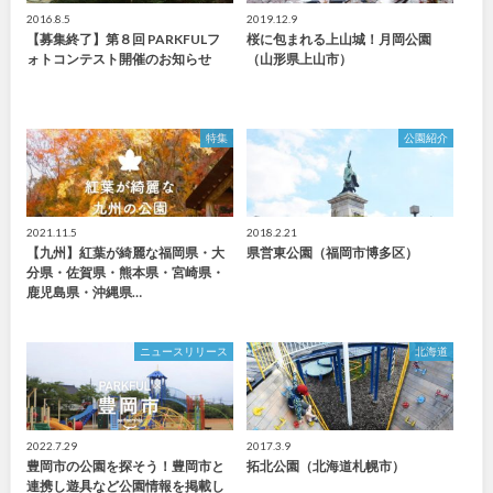
2016.8.5
2019.12.9
【募集終了】第８回 PARKFULフ
桜に包まれる上山城！月岡公園
ォトコンテスト開催のお知らせ
（山形県上山市）
特集
公園紹介
2021.11.5
2018.2.21
【九州】紅葉が綺麗な福岡県・大
県営東公園（福岡市博多区）
分県・佐賀県・熊本県・宮崎県・
鹿児島県・沖縄県…
ニュースリリース
北海道
2022.7.29
2017.3.9
豊岡市の公園を探そう！豊岡市と
拓北公園（北海道札幌市）
連携し遊具など公園情報を掲載し