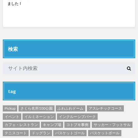
ました！
検索
tag
Pickup
さくら名所100公園
ふわふわドーム
アスレチックコース
イベント
イルミネーション
インクルーシブパーク
カフェ・レストラン
キャンプ場
コトブキ事例
サッカー・フットサル
テニスコート
ドッグラン
バスケットゴール
バスケットボール