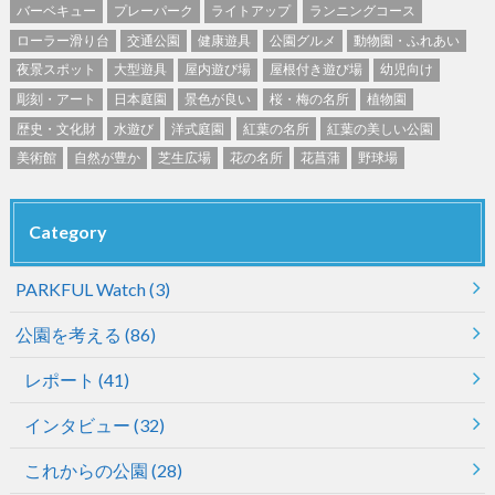
バーベキュー
プレーパーク
ライトアップ
ランニングコース
ローラー滑り台
交通公園
健康遊具
公園グルメ
動物園・ふれあい
夜景スポット
大型遊具
屋内遊び場
屋根付き遊び場
幼児向け
彫刻・アート
日本庭園
景色が良い
桜・梅の名所
植物園
歴史・文化財
水遊び
洋式庭園
紅葉の名所
紅葉の美しい公園
美術館
自然が豊か
芝生広場
花の名所
花菖蒲
野球場
Category
PARKFUL Watch
(3)
公園を考える
(86)
レポート
(41)
インタビュー
(32)
これからの公園
(28)