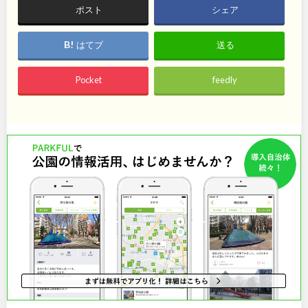
石川
地域で探す
福井
ポスト
シェア
山梨
長野
はてブ
送る
岐阜
静岡
Pocket
feedly
愛知
近畿
三重
滋賀
京都
大阪
兵庫
奈良