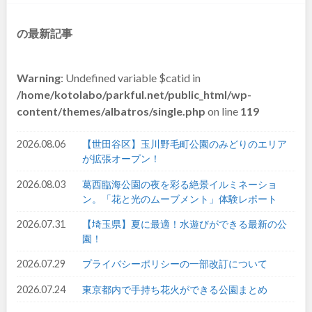
和歌山
の最新記事
Warning
: Undefined variable $catid in
中国・四国
/home/kotolabo/parkful.net/public_html/wp-
content/themes/albatros/single.php
on line
119
鳥取
島根
2026.08.06
【世田谷区】玉川野毛町公園のみどりのエリア
が拡張オープン！
岡山
広島
2026.08.03
葛西臨海公園の夜を彩る絶景イルミネーショ
ン。「花と光のムーブメント」体験レポート
山口
徳島
2026.07.31
【埼玉県】夏に最適！水遊びができる最新の公
香川
愛媛
園！
2026.07.29
プライバシーポリシーの一部改訂について
高知
2026.07.24
東京都内で手持ち花火ができる公園まとめ