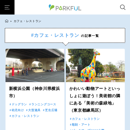
カフェ・レストラン
>
#カフェ・レストラン
の記事一覧
芝生広場
幼児向け
芝生広場
幼児向け
大型遊具
ピックアップ1000公園
北海道・東北
大型遊具
ピックアップ1000公園
自然が豊か
梅・桜の名所
景色が良い
水遊び
自然が豊か
梅・桜の名所
テニスコート
野球場
紅葉の名所
バーベキュー
北海道
青森
景色が良い
水遊び
カフェ・レストラン
ランニングコース
サッカー・フットサル
テニスコート
野球場
動物園・ふれあい
歴史・文化財
日本庭園
紅葉の美しい公園
岩手
宮城
紅葉の名所
バーベキュー
さくら名所100公園
屋内遊び場
アスレチックコース
新横浜公園（神奈川県横浜
かわいい動物アートといっ
カフェ・レストラン
ランニングコース
市）
しょに遊ぼう！美術館の隣
バスケットボール
彫刻・アート
桜・梅の名所
コトブキ事例
秋田
山形
にある「美術の森緑地」
サッカー・フットサル
動物園・ふれあい
ドッグラン
ランニングコース
洋式庭園
ドッグラン
ローラー滑り台
植物園
夜景スポット
（東京都練馬区）
幼児向け
大型遊具
芝生広場
歴史・文化財
日本庭園
Pickup
花の名所
プレーパーク
美術館
公園グルメ
カフェ・レストラン
福島
カフェ・レストラン
紅葉の美しい公園
さくら名所100公園
インクルーシブパーク
屋根付き遊び場
花菖蒲
キャンプ場
彫刻・アート