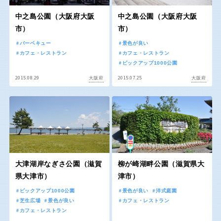
京都
大阪
中之島公園（大阪府大阪
中之島公園（大阪府大阪
市）
市）
兵庫
奈良
バーベキュー
景色が良い
カフェ・レストラン
カフェ・レストラン
ピックアップ1000公園
和歌山
2015.08.29
2015.07.25
大阪府
大阪府
中国・四国
鳥取
島根
大津湖岸なぎさ公園（滋賀
柳が崎湖畔公園（滋賀県大
岡山
広島
県大津市）
津市）
ピックアップ1000公園
景色が良い
洋式庭園
山口
徳島
芝生広場
景色が良い
カフェ・レストラン
カフェ・レストラン