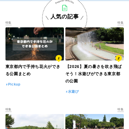
人気の記事
特徴で探す
特集
特集
東京都内で手持ち花火ができ
【2026】夏の暑さを吹き飛ば
る公園まとめ
そう！水遊びができる東京都
の公園
Pickup
水遊び
特集
特集