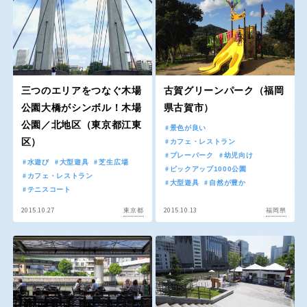
スケートパーク
石川
福井
地域で探す
山梨
長野
三つのエリアをつなぐ木場
古賀グリーンパーク（福岡
公園大橋がシンボル！木場
県古賀市）
岐阜
静岡
公園／北地区（東京都江東
景色が良い
区）
カフェ・レストラン
プレーパーク
幼児向け
水遊び
大型遊具
芝生広場
愛知
ピックアップ1000公園
カフェ・レストラン
大型遊具
自然が豊か
テニスコート
2015.10.27
2015.10.13
東京都
福岡県
近畿
三重
滋賀