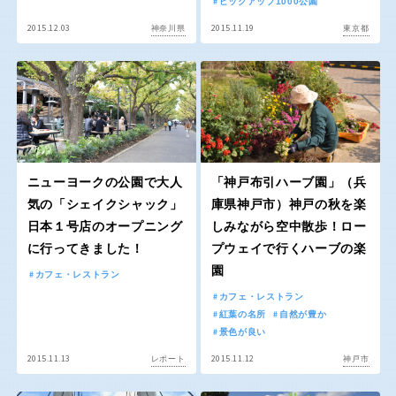
ピックアップ1000公園
屋内遊び場
アスレチックコース
ふわふわドーム
バスケットゴール
ライトアップ
イルミネーション
2015.12.03
2015.11.19
神奈川県
東京都
バスケットボール
彫刻・アート
イベント
交通公園
健康遊具
ゲートボール
スケートパーク
関東
桜・梅の名所
コトブキ事例
茨城
栃木
洋式庭園
ドッグラン
地域で探す
ローラー滑り台
植物園
群馬
埼玉
夜景スポット
Pickup
花の名所
ニューヨークの公園で大人
プレーパーク
「神戸布引ハーブ園」（兵
千葉
東京
気の「シェイクシャック」
庫県神戸市）神戸の秋を楽
美術館
公園グルメ
日本１号店のオープニング
しみながら空中散歩！ロー
インクルーシブパーク
屋根付き遊び場
に行ってきました！
プウェイで行くハーブの楽
神奈川
花菖蒲
キャンプ場
園
カフェ・レストラン
カフェ・レストラン
ふわふわドーム
バスケットゴール
紅葉の名所
自然が豊か
ライトアップ
イルミネーション
景色が良い
甲信越・東海・北陸
イベント
交通公園
2015.11.13
2015.11.12
レポート
神戸市
健康遊具
新潟
ゲートボール
富山