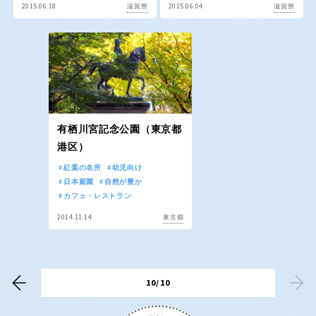
2015.06.18
2015.06.04
滋賀県
滋賀県
香川
愛媛
高知
九州・沖縄
有栖川宮記念公園（東京都
港区）
福岡
佐賀
紅葉の名所
幼児向け
日本庭園
自然が豊か
カフェ・レストラン
長崎
熊本
2014.11.14
東京都
大分
宮崎
10/10
鹿児島
沖縄