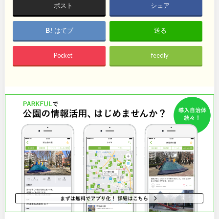
石川
地域で探す
福井
ポスト
シェア
山梨
長野
はてブ
送る
岐阜
静岡
Pocket
feedly
愛知
近畿
三重
滋賀
京都
大阪
兵庫
奈良