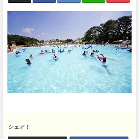
関東
桜・梅の名所
コトブキ事例
洋式庭園
ドッグラン
地域で探す
茨城
栃木
ローラー滑り台
植物園
夜景スポット
Pickup
群馬
埼玉
花の名所
プレーパーク
公園グルメ
美術館
千葉
東京
インクルーシブパーク
屋根付き遊び場
花菖蒲
キャンプ場
神奈川
バスケットゴール
ふわふわドーム
健康遊具
ゲートボール
スケートパーク
ライトアップ
甲信越・東海・北陸
イルミネーション
イベント
交通公園
新潟
富山
シェア！