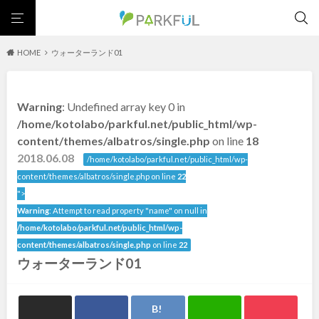
HOME
ウォーターランド01
芝生広場
幼児向け
芝生広場
幼児向け
大型遊具
ピックアップ1000公園
Warning
: Undefined array key 0 in
大型遊具
ピックアップ1000公園
自然が豊か
梅・桜の名所
景色が良い
水遊び
北海道・東北
/home/kotolabo/parkful.net/public_html/wp-
テニスコート
野球場
紅葉の名所
バーベキュー
自然が豊か
梅・桜の名所
content/themes/albatros/single.php
on line
18
カフェ・レストラン
サッカー・フットサル
ランニングコース
景色が良い
水遊び
2018.06.08
北海道
青森
/home/kotolabo/parkful.net/public_html/wp-
動物園・ふれあい
歴史・文化財
日本庭園
紅葉の美しい公園
テニスコート
野球場
content/themes/albatros/single.php on line
22
さくら名所100公園
屋内遊び場
アスレチックコース
紅葉の名所
バーベキュー
">
岩手
宮城
バスケットボール
彫刻・アート
桜・梅の名所
コトブキ事例
Warning
: Attempt to read property "name" on null in
カフェ・レストラン
サッカー・フットサル
洋式庭園
ドッグラン
ローラー滑り台
植物園
夜景スポット
/home/kotolabo/parkful.net/public_html/wp-
ランニングコース
動物園・ふれあい
秋田
山形
Pickup
花の名所
プレーパーク
公園グルメ
美術館
content/themes/albatros/single.php
on line
22
歴史・文化財
日本庭園
ウォーターランド01
インクルーシブパーク
屋根付き遊び場
花菖蒲
キャンプ場
福島
紅葉の美しい公園
さくら名所100公園
バスケットゴール
ふわふわドーム
健康遊具
ゲートボール
屋内遊び場
アスレチックコース
スケートパーク
ライトアップ
イルミネーション
イベント
交通公園
バスケットボール
彫刻・アート