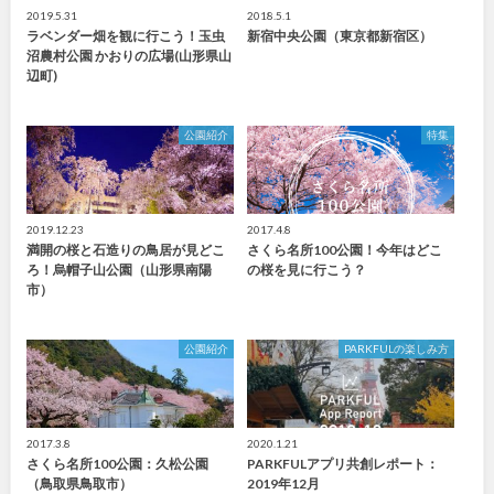
2019.5.31
2018.5.1
ラベンダー畑を観に行こう！玉虫
新宿中央公園（東京都新宿区）
沼農村公園 かおりの広場(山形県山
辺町)
公園紹介
特集
2019.12.23
2017.4.8
満開の桜と石造りの鳥居が見どこ
さくら名所100公園！今年はどこ
ろ！烏帽子山公園（山形県南陽
の桜を見に行こう？
市）
公園紹介
PARKFULの楽しみ方
2017.3.8
2020.1.21
さくら名所100公園：久松公園
PARKFULアプリ共創レポート：
（鳥取県鳥取市）
2019年12月