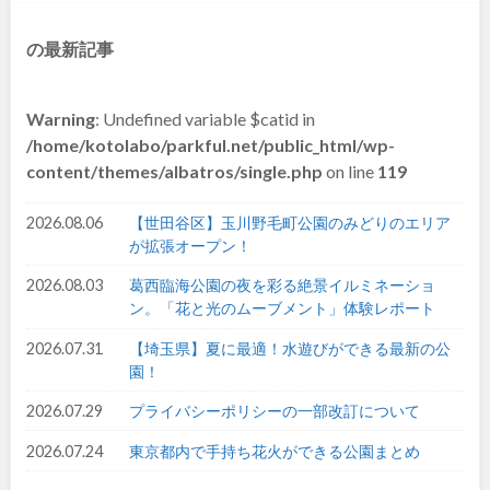
和歌山
の最新記事
Warning
: Undefined variable $catid in
中国・四国
/home/kotolabo/parkful.net/public_html/wp-
content/themes/albatros/single.php
on line
119
鳥取
島根
2026.08.06
【世田谷区】玉川野毛町公園のみどりのエリア
が拡張オープン！
岡山
広島
2026.08.03
葛西臨海公園の夜を彩る絶景イルミネーショ
ン。「花と光のムーブメント」体験レポート
山口
徳島
2026.07.31
【埼玉県】夏に最適！水遊びができる最新の公
園！
香川
愛媛
2026.07.29
プライバシーポリシーの一部改訂について
高知
2026.07.24
東京都内で手持ち花火ができる公園まとめ