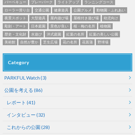
バーベキュー
プレーパーク
ライトアップ
ランニングコース
ローラー滑り台
交通公園
健康遊具
公園グルメ
動物園・ふれあい
夜景スポット
大型遊具
屋内遊び場
屋根付き遊び場
幼児向け
彫刻・アート
日本庭園
景色が良い
桜・梅の名所
植物園
歴史・文化財
水遊び
洋式庭園
紅葉の名所
紅葉の美しい公園
美術館
自然が豊か
芝生広場
花の名所
花菖蒲
野球場
Category
PARKFUL Watch
(3)
公園を考える
(86)
レポート
(41)
インタビュー
(32)
これからの公園
(28)