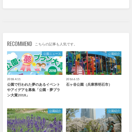
九州・沖縄
福岡
佐賀
RECOMMEND
長崎
熊本
こちらの記事も人気です。
公園ニュース
公園紹介
大分
宮崎
鹿児島
沖縄
2018.4.11
2016.6.15
公園で行われた夢のあるイベント
石ヶ谷公園（兵庫県明石市）
やアイデアを募集「公園・夢プラ
ン大賞2018」
特徴で探す
公園紹介
公園紹介