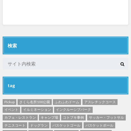
検索
tag
Pickup
さくら名所100公園
ふわふわドーム
アスレチックコース
イベント
イルミネーション
インクルーシブパーク
カフェ・レストラン
キャンプ場
コトブキ事例
サッカー・フットサル
テニスコート
ドッグラン
バスケットゴール
バスケットボール