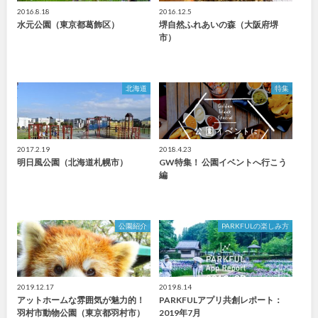
2016.8.18
2016.12.5
水元公園（東京都葛飾区）
堺自然ふれあいの森（大阪府堺
市）
北海道
特集
2017.2.19
2018.4.23
明日風公園（北海道札幌市）
GW特集！ 公園イベントへ行こう
編
公園紹介
PARKFULの楽しみ方
2019.12.17
2019.8.14
アットホームな雰囲気が魅力的！
PARKFULアプリ共創レポート：
羽村市動物公園（東京都羽村市）
2019年7月