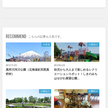
九州・沖縄
福岡
佐賀
RECOMMEND
長崎
熊本
こちらの記事も人気です。
北海道
公園紹介
大分
宮崎
鹿児島
沖縄
2017.5.25
2019.6.25
真狩川河川公園（北海道虻田郡真
幼児から大人まで楽しめるレクリ
狩村）
エーションスポット！しきのみち
はせがわ展望公園…
特徴で探す
公園紹介
公園紹介