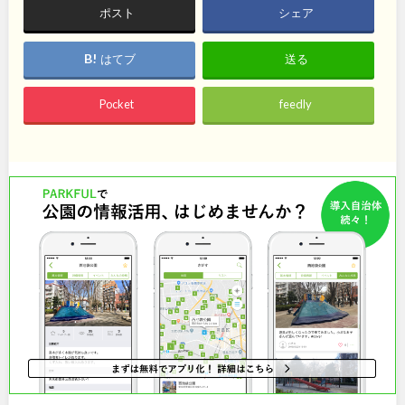
石川
地域で探す
福井
ポスト
シェア
山梨
長野
はてブ
送る
岐阜
静岡
Pocket
feedly
愛知
近畿
三重
滋賀
京都
大阪
兵庫
奈良