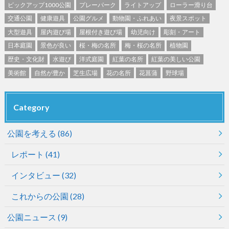
ピックアップ1000公園
プレーパーク
ライトアップ
ローラー滑り台
交通公園
健康遊具
公園グルメ
動物園・ふれあい
夜景スポット
大型遊具
屋内遊び場
屋根付き遊び場
幼児向け
彫刻・アート
日本庭園
景色が良い
桜・梅の名所
梅・桜の名所
植物園
歴史・文化財
水遊び
洋式庭園
紅葉の名所
紅葉の美しい公園
美術館
自然が豊か
芝生広場
花の名所
花菖蒲
野球場
Category
公園を考える
(86)
レポート
(41)
インタビュー
(32)
これからの公園
(28)
公園ニュース
(9)