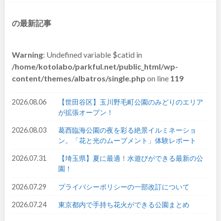
和歌山
の最新記事
Warning
: Undefined variable $catid in
中国・四国
/home/kotolabo/parkful.net/public_html/wp-
content/themes/albatros/single.php
on line
119
鳥取
島根
2026.08.06
【世田谷区】玉川野毛町公園のみどりのエリア
が拡張オープン！
岡山
広島
2026.08.03
葛西臨海公園の夜を彩る絶景イルミネーショ
ン。「花と光のムーブメント」体験レポート
山口
徳島
2026.07.31
【埼玉県】夏に最適！水遊びができる最新の公
香川
愛媛
園！
2026.07.29
プライバシーポリシーの一部改訂について
高知
2026.07.24
東京都内で手持ち花火ができる公園まとめ