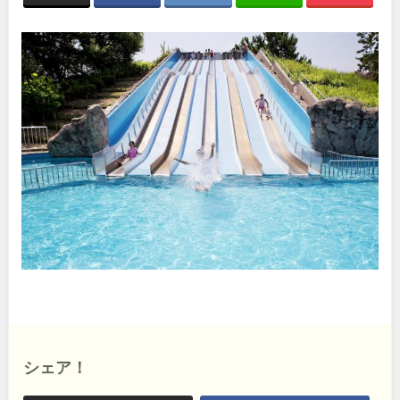
関東
桜・梅の名所
コトブキ事例
洋式庭園
ドッグラン
地域で探す
茨城
栃木
ローラー滑り台
植物園
夜景スポット
Pickup
群馬
埼玉
花の名所
プレーパーク
公園グルメ
美術館
千葉
東京
インクルーシブパーク
屋根付き遊び場
花菖蒲
キャンプ場
神奈川
バスケットゴール
ふわふわドーム
健康遊具
ゲートボール
スケートパーク
ライトアップ
甲信越・東海・北陸
イルミネーション
イベント
交通公園
新潟
富山
シェア！