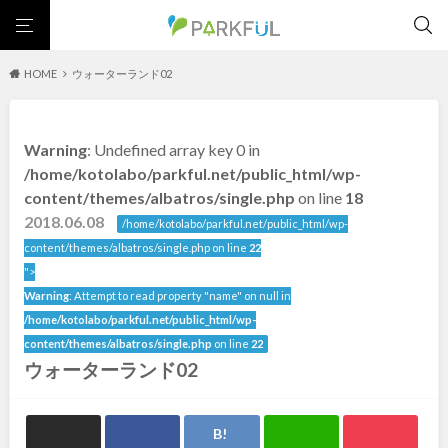
HOME
ウォーターランド02
芝生広場
幼児向け
芝生広場
幼児向け
大型遊具
ピックアップ1000公園
Warning
: Undefined array key 0 in
大型遊具
ピックアップ1000公園
自然が豊か
梅・桜の名所
景色が良い
水遊び
北海道・東北
/home/kotolabo/parkful.net/public_html/wp-
テニスコート
野球場
紅葉の名所
バーベキュー
自然が豊か
梅・桜の名所
content/themes/albatros/single.php
on line
18
カフェ・レストラン
サッカー・フットサル
ランニングコース
景色が良い
水遊び
2018.06.08
北海道
青森
/home/kotolabo/parkful.net/public_html/wp-
動物園・ふれあい
歴史・文化財
日本庭園
紅葉の美しい公園
テニスコート
野球場
content/themes/albatros/single.php on line
22
さくら名所100公園
屋内遊び場
アスレチックコース
紅葉の名所
バーベキュー
">
岩手
宮城
バスケットボール
彫刻・アート
桜・梅の名所
コトブキ事例
Warning
: Attempt to read property "name" on null in
カフェ・レストラン
サッカー・フットサル
洋式庭園
ドッグラン
ローラー滑り台
植物園
夜景スポット
/home/kotolabo/parkful.net/public_html/wp-
ランニングコース
動物園・ふれあい
秋田
山形
Pickup
花の名所
プレーパーク
公園グルメ
美術館
content/themes/albatros/single.php
on line
22
歴史・文化財
日本庭園
ウォーターランド02
インクルーシブパーク
屋根付き遊び場
花菖蒲
キャンプ場
福島
紅葉の美しい公園
さくら名所100公園
バスケットゴール
ふわふわドーム
健康遊具
ゲートボール
屋内遊び場
アスレチックコース
スケートパーク
ライトアップ
イルミネーション
イベント
交通公園
バスケットボール
彫刻・アート