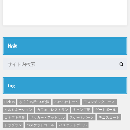
検索
tag
Pickup
さくら名所100公園
ふわふわドーム
アスレチックコース
イルミネーション
カフェ・レストラン
キャンプ場
ゲートボール
コトブキ事例
サッカー・フットサル
スケートパーク
テニスコート
ドッグラン
バスケットゴール
バスケットボール