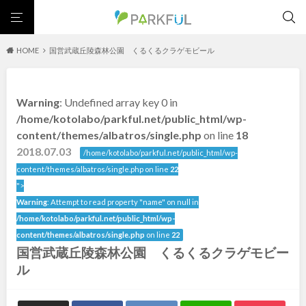
HOME
国営武蔵丘陵森林公園 くるくるクラゲモビール
芝生広場
幼児向け
芝生広場
幼児向け
大型遊具
ピックアップ1000公園
Warning
: Undefined array key 0 in
大型遊具
ピックアップ1000公園
自然が豊か
梅・桜の名所
景色が良い
水遊び
北海道・東北
/home/kotolabo/parkful.net/public_html/wp-
テニスコート
野球場
紅葉の名所
バーベキュー
自然が豊か
梅・桜の名所
content/themes/albatros/single.php
on line
18
カフェ・レストラン
ランニングコース
サッカー・フットサル
景色が良い
水遊び
2018.07.03
北海道
青森
/home/kotolabo/parkful.net/public_html/wp-
動物園・ふれあい
歴史・文化財
日本庭園
紅葉の美しい公園
テニスコート
野球場
content/themes/albatros/single.php on line
22
さくら名所100公園
屋内遊び場
アスレチックコース
紅葉の名所
バーベキュー
">
岩手
宮城
バスケットボール
彫刻・アート
桜・梅の名所
コトブキ事例
Warning
: Attempt to read property "name" on null in
カフェ・レストラン
ランニングコース
洋式庭園
ドッグラン
ローラー滑り台
植物園
夜景スポット
/home/kotolabo/parkful.net/public_html/wp-
サッカー・フットサル
動物園・ふれあい
秋田
山形
Pickup
花の名所
プレーパーク
美術館
公園グルメ
content/themes/albatros/single.php
on line
22
歴史・文化財
日本庭園
国営武蔵丘陵森林公園 くるくるクラゲモビー
インクルーシブパーク
屋根付き遊び場
花菖蒲
キャンプ場
福島
紅葉の美しい公園
さくら名所100公園
ル
ふわふわドーム
バスケットゴール
ライトアップ
イルミネーション
屋内遊び場
アスレチックコース
イベント
交通公園
健康遊具
ゲートボール
スケートパーク
バスケットボール
彫刻・アート