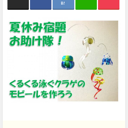
関東
桜・梅の名所
コトブキ事例
地域で探す
洋式庭園
ドッグラン
茨城
栃木
ローラー滑り台
植物園
夜景スポット
Pickup
群馬
埼玉
花の名所
プレーパーク
美術館
公園グルメ
千葉
東京
インクルーシブパーク
屋根付き遊び場
花菖蒲
キャンプ場
神奈川
ふわふわドーム
バスケットゴール
ライトアップ
イルミネーション
イベント
交通公園
甲信越・東海・北陸
健康遊具
ゲートボール
スケートパーク
新潟
富山