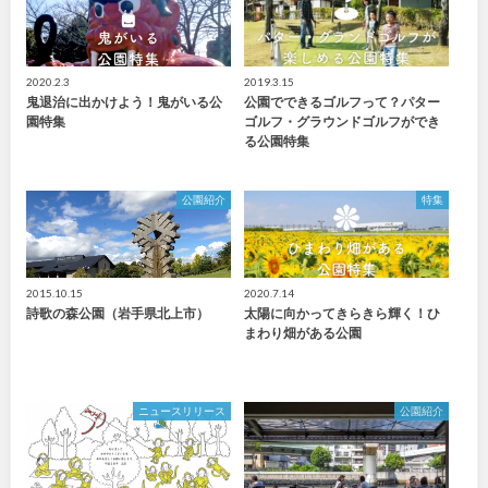
2020.2.3
2019.3.15
鬼退治に出かけよう！鬼がいる公
公園でできるゴルフって？パター
園特集
ゴルフ・グラウンドゴルフができ
る公園特集
公園紹介
特集
2015.10.15
2020.7.14
詩歌の森公園（岩手県北上市）
太陽に向かってきらきら輝く！ひ
まわり畑がある公園
ニュースリリース
公園紹介