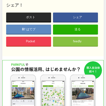
石川
地域で探す
福井
シェア！
山梨
長野
ポスト
シェア
岐阜
静岡
はてブ
送る
愛知
Pocket
feedly
近畿
三重
滋賀
京都
大阪
兵庫
奈良