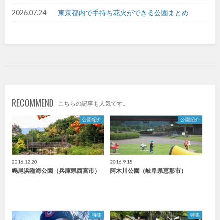
2026.07.24
東京都内で手持ち花火ができる公園まとめ
九州・沖縄
福岡
佐賀
長崎
熊本
大分
宮崎
RECOMMEND
こちらの記事も人気です。
公園紹介
公園紹介
鹿児島
沖縄
2016.12.20
2016.9.18
特徴で探す
鳴尾浜臨海公園（兵庫県西宮市）
阿木川公園（岐阜県恵那市）
特集
特集