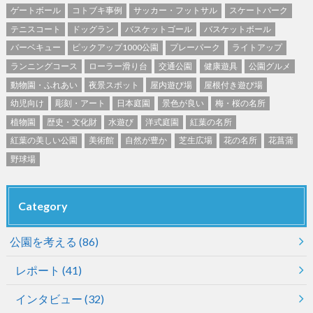
ゲートボール
コトブキ事例
サッカー・フットサル
スケートパーク
テニスコート
ドッグラン
バスケットゴール
バスケットボール
バーベキュー
ピックアップ1000公園
プレーパーク
ライトアップ
ランニングコース
ローラー滑り台
交通公園
健康遊具
公園グルメ
動物園・ふれあい
夜景スポット
屋内遊び場
屋根付き遊び場
幼児向け
彫刻・アート
日本庭園
景色が良い
梅・桜の名所
植物園
歴史・文化財
水遊び
洋式庭園
紅葉の名所
紅葉の美しい公園
美術館
自然が豊か
芝生広場
花の名所
花菖蒲
野球場
Category
公園を考える
(86)
レポート
(41)
インタビュー
(32)