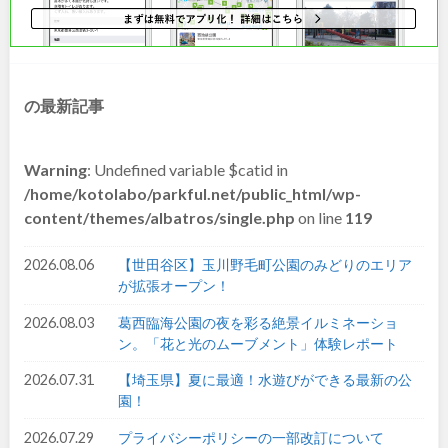
和歌山
の最新記事
中国・四国
Warning
: Undefined variable $catid in
鳥取
島根
/home/kotolabo/parkful.net/public_html/wp-
content/themes/albatros/single.php
on line
119
岡山
広島
2026.08.06
【世田谷区】玉川野毛町公園のみどりのエリア
が拡張オープン！
山口
徳島
2026.08.03
葛西臨海公園の夜を彩る絶景イルミネーショ
香川
愛媛
ン。「花と光のムーブメント」体験レポート
2026.07.31
【埼玉県】夏に最適！水遊びができる最新の公
高知
園！
2026.07.29
プライバシーポリシーの一部改訂について