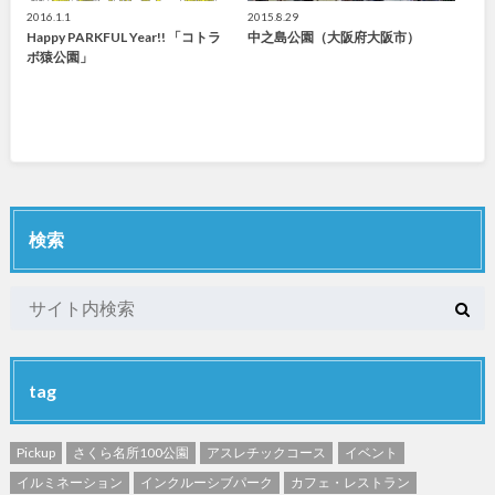
2016.1.1
2015.8.29
Happy PARKFUL Year!! 「コトラ
中之島公園（大阪府大阪市）
ボ猿公園」
検索
tag
Pickup
さくら名所100公園
アスレチックコース
イベント
イルミネーション
インクルーシブパーク
カフェ・レストラン