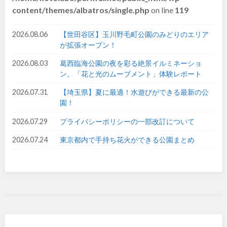
content/themes/albatros/single.php
on line
119
和歌山
2026.08.06
【世田谷区】玉川野毛町公園のみどりのエリア
が拡張オープン！
中国・四国
2026.08.03
葛西臨海公園の夜を彩る絶景イルミネーショ
ン。「花と光のムーブメント」体験レポート
鳥取
島根
2026.07.31
【埼玉県】夏に最適！水遊びができる最新の公
園！
岡山
広島
2026.07.29
プライバシーポリシーの一部改訂について
2026.07.24
東京都内で手持ち花火ができる公園まとめ
山口
徳島
香川
愛媛
高知