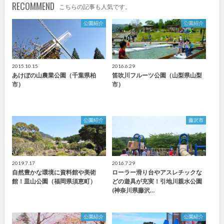
RECOMMEND
こちらの記事も人気です。
九州・沖縄
公園紹介
公園紹介
福岡
佐賀
2015.10.15
2016.6.29
長崎
熊本
あけぼの山農業公園（千葉県柏
笛吹川フルーツ公園（山梨県山梨
市）
市）
大分
宮崎
公園紹介
藤沢市
鹿児島
沖縄
2019.7.17
2016.7.29
自然豊かな環境に資料館や美術
ローラー滑り台やアスレチックな
特徴で探す
館！皿山公園（福岡県須恵町）
どの遊具が充実！引地川親水公園
(神奈川県藤沢…
公園紹介
公園紹介