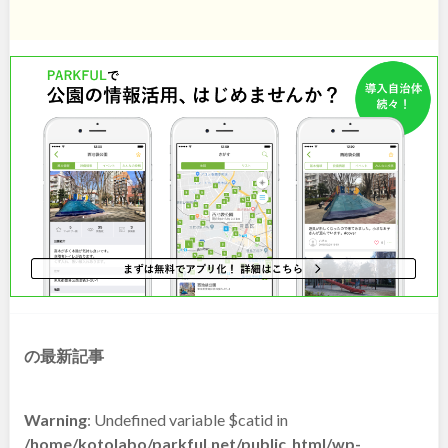
石川
地域で探す
福井
山梨
長野
岐阜
静岡
愛知
近畿
三重
滋賀
の最新記事
京都
大阪
Warning
: Undefined variable $catid in
兵庫
奈良
/home/kotolabo/parkful.net/public_html/wp-