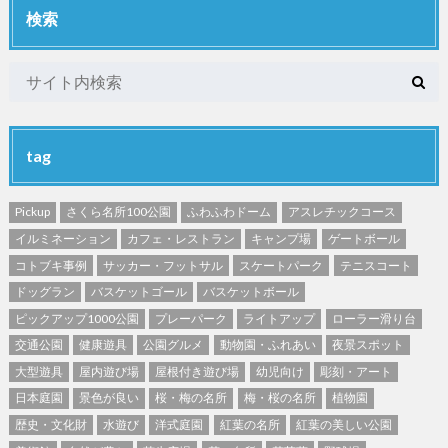
検索
tag
Pickup
さくら名所100公園
ふわふわドーム
アスレチックコース
イルミネーション
カフェ・レストラン
キャンプ場
ゲートボール
コトブキ事例
サッカー・フットサル
スケートパーク
テニスコート
ドッグラン
バスケットゴール
バスケットボール
ピックアップ1000公園
プレーパーク
ライトアップ
ローラー滑り台
交通公園
健康遊具
公園グルメ
動物園・ふれあい
夜景スポット
大型遊具
屋内遊び場
屋根付き遊び場
幼児向け
彫刻・アート
日本庭園
景色が良い
桜・梅の名所
梅・桜の名所
植物園
歴史・文化財
水遊び
洋式庭園
紅葉の名所
紅葉の美しい公園