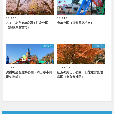
2017.3.9
2017.1.3
さくら名所100公園：打吹公園
金亀公園（滋賀県彦根市）
（鳥取県倉吉市）
公園紹介
公園紹介
2017.1.17
2017.10.31
矢掛町総合運動公園（岡山県小田
紅葉の美しい公園：旧芝離宮恩賜
郡矢掛町）
庭園（東京都港区）