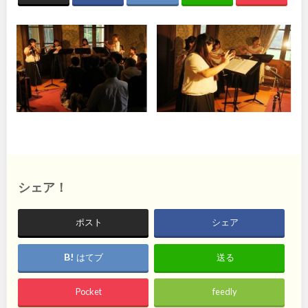
関東
桜・梅の名所
コトブキ事例
地域で探す
洋式庭園
ドッグラン
茨城
栃木
ローラー滑り台
植物園
夜景スポット
Pickup
群馬
埼玉
花の名所
プレーパーク
美術館
公園グルメ
千葉
東京
インクルーシブパーク
屋根付き遊び場
花菖蒲
キャンプ場
神奈川
ふわふわドーム
バスケットゴール
シェア！
ライトアップ
イルミネーション
イベント
交通公園
ポスト
シェア
甲信越・東海・北陸
健康遊具
ゲートボール
はてブ
送る
スケートパーク
新潟
富山
Pocket
feedly