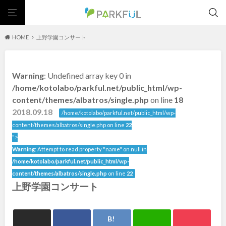
HOME
上野学園コンサート
芝生広場
幼児向け
芝生広場
幼児向け
大型遊具
ピックアップ1000公園
Warning
: Undefined array key 0 in
大型遊具
ピックアップ1000公園
自然が豊か
梅・桜の名所
景色が良い
水遊び
北海道・東北
/home/kotolabo/parkful.net/public_html/wp-
テニスコート
野球場
紅葉の名所
バーベキュー
自然が豊か
梅・桜の名所
content/themes/albatros/single.php
on line
18
カフェ・レストラン
ランニングコース
サッカー・フットサル
景色が良い
水遊び
2018.09.18
北海道
青森
/home/kotolabo/parkful.net/public_html/wp-
動物園・ふれあい
歴史・文化財
日本庭園
紅葉の美しい公園
テニスコート
野球場
content/themes/albatros/single.php on line
22
さくら名所100公園
屋内遊び場
アスレチックコース
紅葉の名所
バーベキュー
">
岩手
宮城
バスケットボール
彫刻・アート
桜・梅の名所
コトブキ事例
Warning
: Attempt to read property "name" on null in
カフェ・レストラン
ランニングコース
洋式庭園
ドッグラン
ローラー滑り台
植物園
夜景スポット
/home/kotolabo/parkful.net/public_html/wp-
サッカー・フットサル
動物園・ふれあい
秋田
山形
Pickup
花の名所
プレーパーク
美術館
公園グルメ
content/themes/albatros/single.php
on line
22
歴史・文化財
日本庭園
上野学園コンサート
インクルーシブパーク
屋根付き遊び場
花菖蒲
キャンプ場
福島
紅葉の美しい公園
さくら名所100公園
ふわふわドーム
バスケットゴール
ライトアップ
イルミネーション
屋内遊び場
アスレチックコース
イベント
交通公園
健康遊具
ゲートボール
スケートパーク
バスケットボール
彫刻・アート