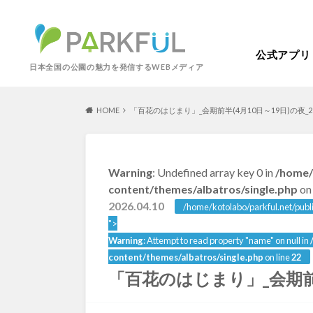
公式アプリ
日本全国の公園の魅力を発信するWEBメディア
HOME
「百花のはじまり」_会期前半(4月10日～19日)の夜_2
芝生広場
幼児向け
Warning
: Undefined array key 0 in
/home/
芝生広場
幼児
北海道・東北
content/themes/albatros/single.php
on 
梅・桜の名所
景色が良い
2026.04.10
/home/kotolabo/parkful.net/publ
景色が良い
水
北海道
青森
">
紅葉の名所
バーベキュー
Warning
: Attempt to read property "name" on null in
動物園・ふれあい
歴史・文化財
content/themes/albatros/single.php
on line
22
カフェ・レストラ
「百花のはじまり」_会期前半
関東
屋内遊び場
アスレチック
歴史・文化財
コトブキ事例
洋式庭園