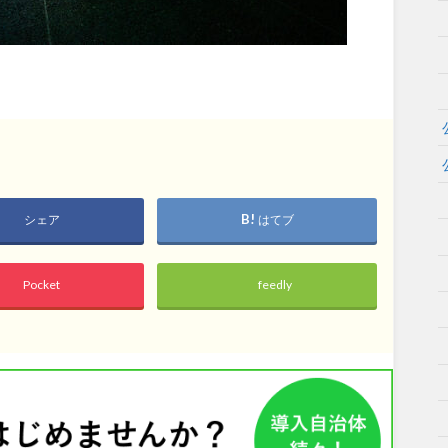
岡山
広島
山口
シェア
はてブ
長崎
熊本
大分
Pocket
feedly
特徴で探す