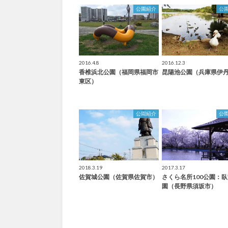
公園紹介
公
2016.4.8
2016.12.3
香椎浜北公園（福岡県福岡市
昆陽池公園（兵庫県伊
東区）
公園紹介
公
2018.3.19
2017.3.17
佐賀城公園（佐賀県佐賀市）
さくら名所100公園：
園（長野県須坂市）