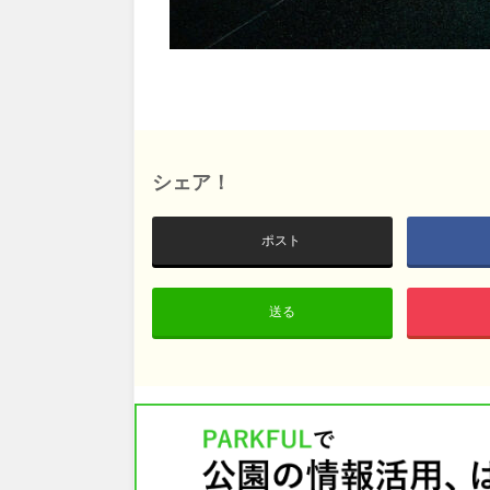
鳥取
島根
愛媛
高知
シェア！
九州・沖縄
ポスト
福岡
佐賀
送る
沖縄