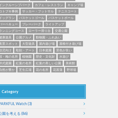
東京
神奈川
ブキ事例
インクルーシブパーク
カフェ・レストラン
キャンプ場
ク
美術館
コトブキ事例
サッカー・フットサル
テニスコート
花の名所
ドッグラン
バスケットゴール
バスケットボール
キャンプ場
花菖蒲
バーベキュー
プレーパーク
ライトアップ
ランニングコース
ローラー滑り台
交通公園
ション
イベント
ション
イベント
健康遊具
公園グルメ
動物園・ふれあい
長野
岐阜
ーク
夜景スポット
大型遊具
屋内遊び場
屋根付き遊び場
幼児向け
彫刻・アート
日本庭園
景色が良い
桜・梅の名所
植物園
歴史・文化財
水遊び
洋式庭園
紅葉の名所
紅葉の美しい公園
美術館
自然が豊か
芝生広場
花の名所
花菖蒲
野球場
Category
奈良
和歌山
PARKFUL Watch
(3)
公園を考える
(86)