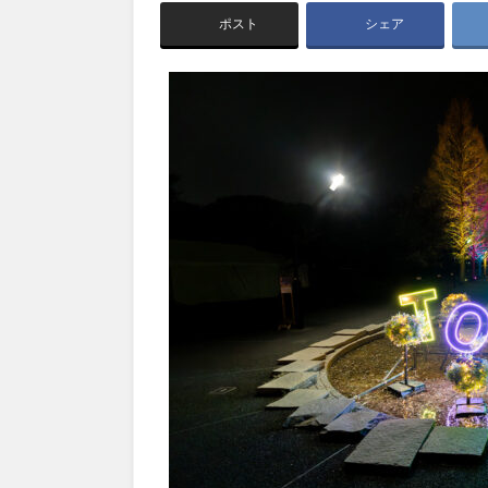
茨城
栃木
アスレチックコー
ポスト
シェア
夜景スポット
Pickup
洋式庭園
ドッ
公園グルメ
インクルーシ
プレーパーク
甲信越・東海・北陸
ふわふわドーム
バスケットゴ
キャンプ場
ふ
新潟
富山
交通公園
健康遊具
交通公園
健康
静岡
愛知
近畿
三重
滋賀
中国・四国