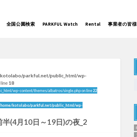
全国公園検索
PARKFUL Watch
Rental
事業者の皆様
大型遊具
ピックアップ
kotolabo/parkful.net/public_html/wp-
向け
大型遊具
ピックアップ1000公園
自然が豊か
line
18
水遊び
テニスコー
ic_html/wp-content/themes/albatros/single.php on line
22
遊び
テニスコート
野球場
紅葉の名所
バーベ
岩手
宮城
秋田
カフェ・レストラン
ランニング
/home/kotolabo/parkful.net/public_html/wp-
日本庭園
紅葉の美し
ン
ランニングコース
サッカー・フットサル
動物園・ふれ
(4月10日～19日)の夜_2
コース
バスケットボール
彫刻・アー
日本庭園
紅葉の美しい公園
さくら名所100公園
屋内遊び
ドッグラン
ローラー滑