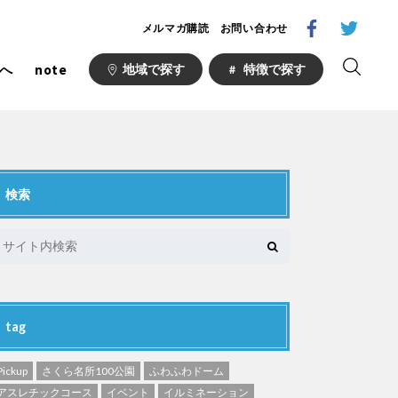
メルマガ購読
お問い合わせ
へ
note
地域で探す
特徴で探す
検索
1000公園
自然が豊か
梅・桜の名所
ト
野球場
キュー
山形
福島
コース
サッカー・フットサル
い公園
さくら名所100公園
tag
あい
ト
桜・梅の名所
Pickup
さくら名所100公園
ふわふわドーム
場
アスレチックコース
イベント
イルミネーション
り台
植物園