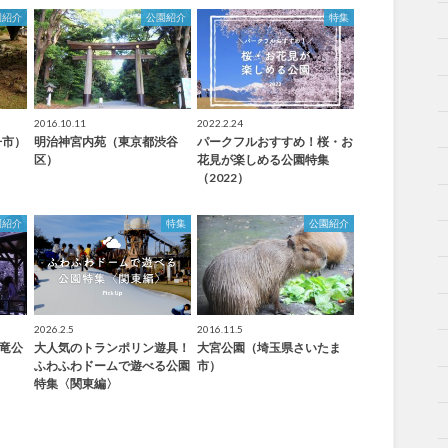
園紹介
公園紹介
特集
2016.10.11
2022.2.24
丹市）
明治神宮内苑（東京都渋谷
パークフルおすすめ！桜・お
区）
花見が楽しめる公園特集
（2022）
園紹介
特集
公園紹介
2026.2.5
2016.11.5
臥竜公
大人気のトランポリン遊具！
大宮公園（埼玉県さいたま
ふわふわドームで遊べる公園
市）
特集〈関東編〉