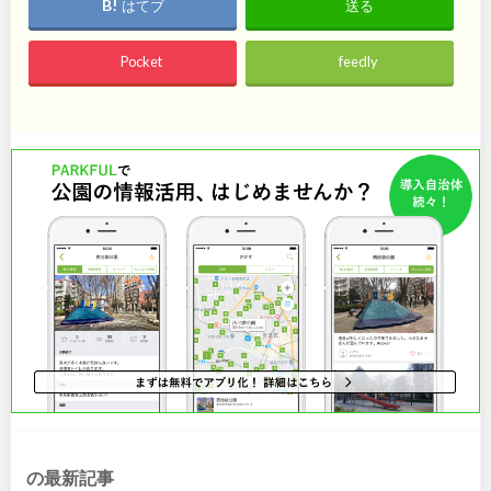
石川
地域で探す
福井
はてブ
送る
Pocket
feedly
山梨
長野
岐阜
静岡
愛知
近畿
三重
滋賀
京都
大阪
兵庫
奈良
の最新記事