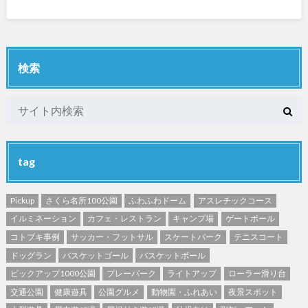
検索
tag
Pickup
さくら名所100公園
ふわふわドーム
アスレチックコース
イルミネーション
カフェ・レストラン
キャンプ場
ゲートボール
コトブキ事例
サッカー・フットサル
スケートパーク
テニスコート
ドッグラン
バスケットゴール
バスケットボール
ピックアップ1000公園
プレーパーク
ライトアップ
ローラー滑り台
交通公園
健康遊具
公園グルメ
動物園・ふれあい
夜景スポット