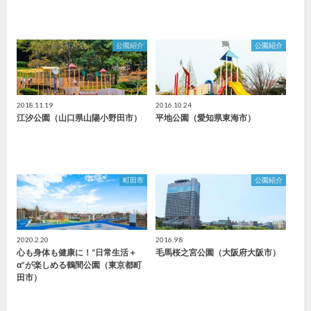
公園紹介
公園紹介
2018.11.19
2016.10.24
江汐公園（山口県山陽小野田市）
平地公園（愛知県東海市）
町田市
公園紹介
2020.2.20
2016.9.8
心も身体も健康に！“日常生活＋
毛馬桜之宮公園（大阪府大阪市）
α”が楽しめる鶴間公園（東京都町
田市）