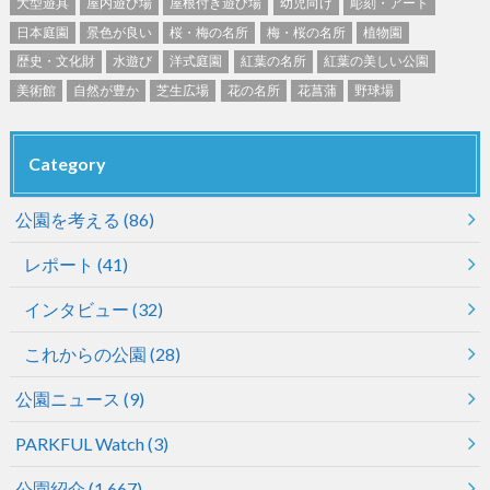
大型遊具
屋内遊び場
屋根付き遊び場
幼児向け
彫刻・アート
日本庭園
景色が良い
桜・梅の名所
梅・桜の名所
植物園
歴史・文化財
水遊び
洋式庭園
紅葉の名所
紅葉の美しい公園
美術館
自然が豊か
芝生広場
花の名所
花菖蒲
野球場
Category
公園を考える
(86)
レポート
(41)
インタビュー
(32)
これからの公園
(28)
公園ニュース
(9)
PARKFUL Watch
(3)
公園紹介
(1,667)