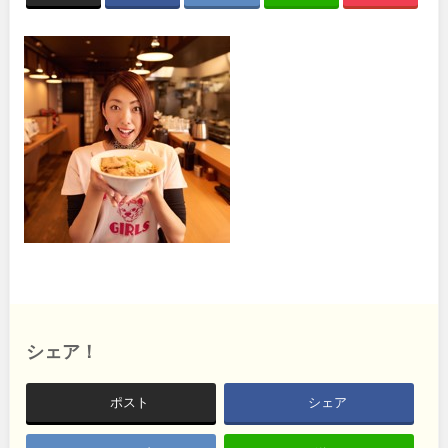
関東
桜・梅の名所
コトブキ事例
洋式庭園
ドッグラン
地域で探す
茨城
栃木
ローラー滑り台
植物園
夜景スポット
Pickup
群馬
埼玉
花の名所
プレーパーク
公園グルメ
美術館
千葉
東京
インクルーシブパーク
屋根付き遊び場
花菖蒲
キャンプ場
神奈川
バスケットゴール
ふわふわドーム
健康遊具
ゲートボール
スケートパーク
ライトアップ
甲信越・東海・北陸
イルミネーション
イベント
シェア！
交通公園
新潟
富山
ポスト
シェア