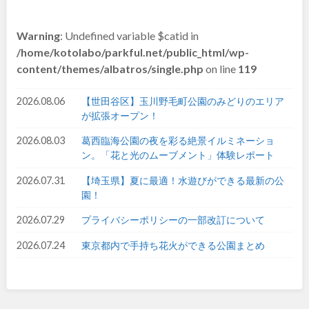
和歌山
Warning
: Undefined variable $catid in
/home/kotolabo/parkful.net/public_html/wp-
content/themes/albatros/single.php
on line
119
中国・四国
2026.08.06
【世田谷区】玉川野毛町公園のみどりのエリア
が拡張オープン！
鳥取
島根
2026.08.03
葛西臨海公園の夜を彩る絶景イルミネーショ
ン。「花と光のムーブメント」体験レポート
岡山
広島
2026.07.31
【埼玉県】夏に最適！水遊びができる最新の公
園！
山口
徳島
2026.07.29
プライバシーポリシーの一部改訂について
香川
愛媛
2026.07.24
東京都内で手持ち花火ができる公園まとめ
高知