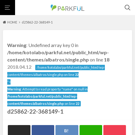
HOME
d25862-22-368149-1
芝生広場
幼児向け
芝生広場
幼児向け
大型遊具
ピックアップ1000公園
Warning
: Undefined array key 0 in
大型遊具
ピックアップ1000公園
自然が豊か
梅・桜の名所
景色が良い
水遊び
北海道・東北
/home/kotolabo/parkful.net/public_html/wp-
テニスコート
野球場
紅葉の名所
バーベキュー
自然が豊か
梅・桜の名所
content/themes/albatros/single.php
on line
18
カフェ・レストラン
サッカー・フットサル
ランニングコース
景色が良い
水遊び
2018.04.12
北海道
青森
/home/kotolabo/parkful.net/public_html/wp-
動物園・ふれあい
歴史・文化財
日本庭園
紅葉の美しい公園
テニスコート
野球場
content/themes/albatros/single.php on line
22
さくら名所100公園
屋内遊び場
アスレチックコース
紅葉の名所
バーベキュー
">
岩手
宮城
バスケットボール
彫刻・アート
桜・梅の名所
コトブキ事例
Warning
: Attempt to read property "name" on null in
カフェ・レストラン
サッカー・フットサル
洋式庭園
ドッグラン
ローラー滑り台
植物園
夜景スポット
/home/kotolabo/parkful.net/public_html/wp-
ランニングコース
動物園・ふれあい
秋田
山形
Pickup
花の名所
プレーパーク
公園グルメ
美術館
content/themes/albatros/single.php
on line
22
歴史・文化財
日本庭園
d25862-22-368149-1
インクルーシブパーク
屋根付き遊び場
花菖蒲
キャンプ場
福島
紅葉の美しい公園
さくら名所100公園
バスケットゴール
ふわふわドーム
健康遊具
ゲートボール
屋内遊び場
アスレチックコース
スケートパーク
ライトアップ
イルミネーション
イベント
交通公園
バスケットボール
彫刻・アート