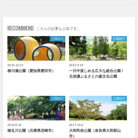
九州・沖縄
RECOMMEND
こちらの記事も人気です。
福岡
佐賀
公園紹介
公園紹介
長崎
熊本
大分
宮崎
2016.12.31
2023.9.19
柳川瀬公園（愛知県豊田市）
一日中楽しめる広大な総合公園！
北信濃ふるさとの森文化公園
鹿児島
沖縄
公園紹介
公園紹介
特徴で探す
2016.8.16
2017.10.6
猪名川公園（兵庫県尼崎市）
大和民俗公園（奈良県大和郡山
市）