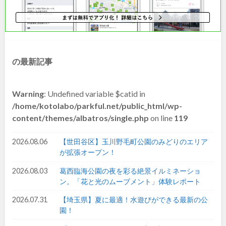
和歌山
中国・四国
の最新記事
鳥取
島根
Warning
: Undefined variable $catid in
/home/kotolabo/parkful.net/public_html/wp-
岡山
広島
content/themes/albatros/single.php
on line
119
2026.08.06
【世田谷区】玉川野毛町公園のみどりのエリア
山口
徳島
が拡張オープン！
2026.08.03
葛西臨海公園の夜を彩る絶景イルミネーショ
香川
愛媛
ン。「花と光のムーブメント」体験レポート
2026.07.31
【埼玉県】夏に最適！水遊びができる最新の公
高知
園！