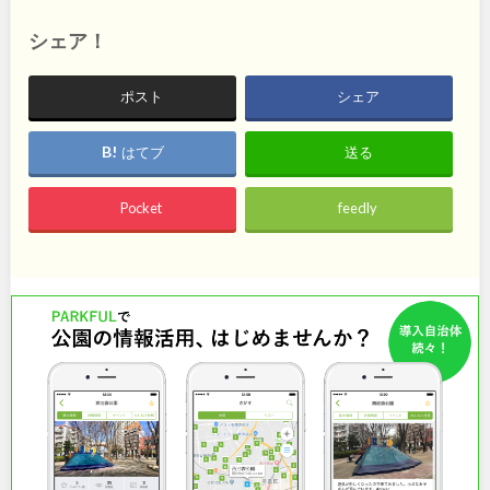
石川
地域で探す
福井
シェア！
山梨
長野
ポスト
シェア
岐阜
静岡
はてブ
送る
愛知
Pocket
feedly
近畿
三重
滋賀
京都
大阪
兵庫
奈良