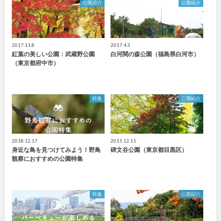
公園紹介
公園紹介
2017.11.8
2017.4.3
紅葉の美しい公園：武蔵野公園
白河関の森公園（福島県白河市）
（東京都府中市）
特集
公園紹介
2018.12.17
2015.12.11
身近な鳥を見つけてみよう！野鳥
碑文谷公園（東京都目黒区）
観察におすすめの公園特集
特集
公園紹介