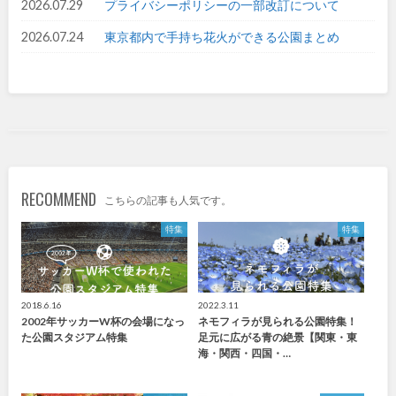
2026.07.29
プライバシーポリシーの一部改訂について
九州・沖縄
2026.07.24
東京都内で手持ち花火ができる公園まとめ
福岡
佐賀
長崎
熊本
大分
宮崎
RECOMMEND
こちらの記事も人気です。
鹿児島
沖縄
特集
特集
特徴で探す
2018.6.16
2022.3.11
2002年サッカーW杯の会場になっ
ネモフィラが見られる公園特集！
た公園スタジアム特集
足元に広がる青の絶景【関東・東
海・関西・四国・…