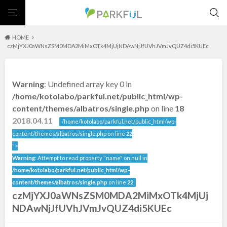
HOME
czMjYXJ0aWNsZSM0MDA2MiMxOTk4MjUjNDAwNjJfUVhJVmJvQUZ4di5KUEc
芝生広場
幼児向け
芝生広場
幼児向け
大型遊具
ピックアップ1000公園
大型遊具
ピックアップ1000公園
自然が豊か
梅・桜の名所
景色が良い
水遊び
北海道・東北
Warning
: Undefined array key 0 in
テニスコート
野球場
紅葉の名所
バーベキュー
自然が豊か
梅・桜の名所
/home/kotolabo/parkful.net/public_html/wp-
カフェ・レストラン
サッカー・フットサル
ランニングコース
content/themes/albatros/single.php
on line
18
景色が良い
水遊び
北海道
青森
2018.04.11
動物園・ふれあい
歴史・文化財
日本庭園
紅葉の美しい公園
/home/kotolabo/parkful.net/public_html/wp-
テニスコート
野球場
さくら名所100公園
屋内遊び場
アスレチックコース
content/themes/albatros/single.php on line
22
紅葉の名所
バーベキュー
岩手
宮城
バスケットボール
彫刻・アート
桜・梅の名所
コトブキ事例
">
カフェ・レストラン
サッカー・フットサル
Warning
: Attempt to read property "name" on null in
洋式庭園
ドッグラン
ローラー滑り台
夜景スポット
植物園
ランニングコース
動物園・ふれあい
秋田
山形
/home/kotolabo/parkful.net/public_html/wp-
Pickup
プレーパーク
花の名所
美術館
公園グルメ
歴史・文化財
日本庭園
content/themes/albatros/single.php
on line
22
インクルーシブパーク
屋根付き遊び場
花菖蒲
キャンプ場
czMjYXJ0aWNsZSM0MDA2MiMxOTk4MjUj
福島
紅葉の美しい公園
さくら名所100公園
バスケットゴール
ふわふわドーム
健康遊具
ゲートボール
NDAwNjJfUVhJVmJvQUZ4di5KUEc
屋内遊び場
アスレチックコース
スケートパーク
ライトアップ
イルミネーション
イベント
交通公園
バスケットボール
彫刻・アート