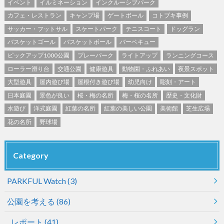
イベント
イルミネーション
インクルーシブパーク
カフェ・レストラン
キャンプ場
ゲートボール
コトブキ事例
サッカー・フットサル
スケートパーク
テニスコート
ドッグラン
バスケットゴール
バスケットボール
バーベキュー
ピックアップ1000公園
プレーパーク
ライトアップ
ランニングコース
ローラー滑り台
交通公園
健康遊具
動物園・ふれあい
夜景スポット
大型遊具
屋内遊び場
屋根付き遊び場
幼児向け
彫刻・アート
日本庭園
景色が良い
桜・梅の名所
梅・桜の名所
歴史・文化財
水遊び
洋式庭園
紅葉の名所
紅葉の美しい公園
美術館
芝生広場
花の名所
野球場
Category
PARKFUL Watch
(3)
公園を考える
(86)
レポート
(41)