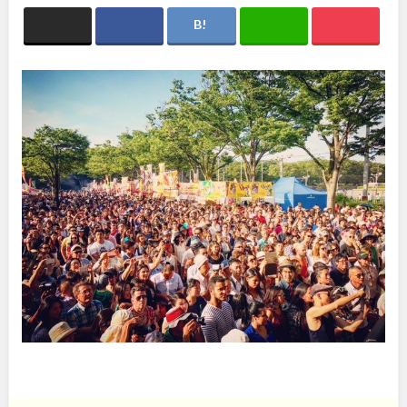
関東
桜・梅の名所
コトブキ事例
洋式庭園
ドッグラン
地域で探す
茨城
栃木
ローラー滑り台
夜景スポット
植物園
Pickup
群馬
埼玉
プレーパーク
花の名所
美術館
公園グルメ
千葉
東京
インクルーシブパーク
屋根付き遊び場
花菖蒲
キャンプ場
神奈川
バスケットゴール
ふわふわドーム
健康遊具
ゲートボール
スケートパーク
ライトアップ
甲信越・東海・北陸
イルミネーション
イベント
交通公園
新潟
富山