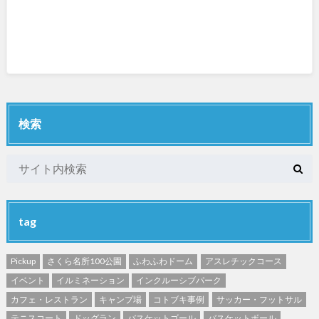
検索
tag
Pickup
さくら名所100公園
ふわふわドーム
アスレチックコース
イベント
イルミネーション
インクルーシブパーク
カフェ・レストラン
キャンプ場
コトブキ事例
サッカー・フットサル
テニスコート
ドッグラン
バスケットゴール
バスケットボール