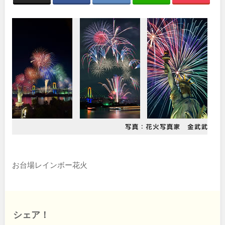
関東
桜・梅の名所
コトブキ事例
洋式庭園
ドッグラン
地域で探す
茨城
栃木
ローラー滑り台
植物園
夜景スポット
Pickup
群馬
埼玉
花の名所
プレーパーク
公園グルメ
美術館
千葉
東京
インクルーシブパーク
屋根付き遊び場
花菖蒲
キャンプ場
神奈川
バスケットゴール
ふわふわドーム
健康遊具
ゲートボール
スケートパーク
ライトアップ
お台場レインボー花火
甲信越・東海・北陸
イルミネーション
イベント
交通公園
新潟
富山
シェア！