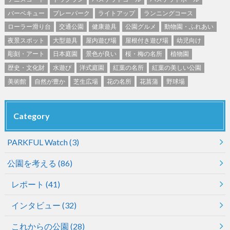
バーベキュー
プレーパーク
ライトアップ
ランニングコース
ローラー滑り台
交通公園
健康遊具
公園グルメ
動物園・ふれあい
夜景スポット
大型遊具
屋内遊び場
屋根付き遊び場
幼児向け
彫刻・アート
日本庭園
景色が良い
桜・梅の名所
植物園
歴史・文化財
水遊び
洋式庭園
紅葉の名所
紅葉の美しい公園
美術館
自然が豊か
芝生広場
花の名所
花菖蒲
野球場
Category
PARKFUL Watch
(3)
公園を考える
(86)
レポート
(41)
インタビュー
(32)
これからの公園
(28)