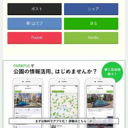
石川
地域で探す
福井
ポスト
シェア
山梨
長野
はてブ
送る
岐阜
静岡
Pocket
feedly
愛知
近畿
三重
滋賀
京都
大阪
兵庫
奈良