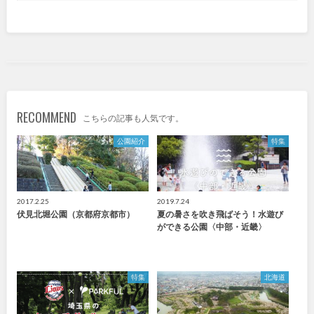
九州・沖縄
福岡
佐賀
長崎
熊本
RECOMMEND
こちらの記事も人気です。
公園紹介
特集
大分
宮崎
鹿児島
沖縄
2017.2.25
2019.7.24
伏見北堀公園（京都府京都市）
夏の暑さを吹き飛ばそう！水遊び
ができる公園〈中部・近畿〉
特徴で探す
特集
北海道