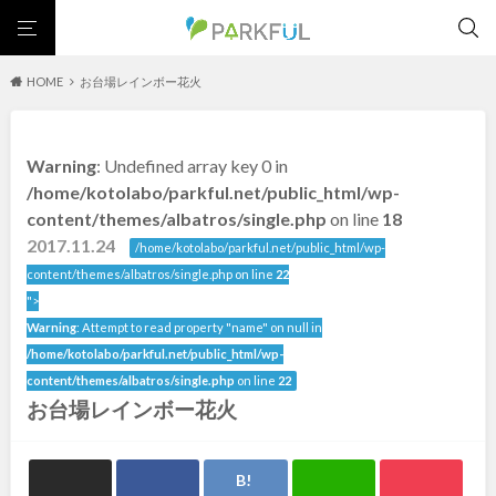
HOME
お台場レインボー花火
芝生広場
幼児向け
芝生広場
幼児向け
大型遊具
ピックアップ1000公園
Warning
: Undefined array key 0 in
大型遊具
ピックアップ1000公園
自然が豊か
梅・桜の名所
景色が良い
水遊び
北海道・東北
/home/kotolabo/parkful.net/public_html/wp-
テニスコート
野球場
紅葉の名所
バーベキュー
自然が豊か
梅・桜の名所
content/themes/albatros/single.php
on line
18
カフェ・レストラン
サッカー・フットサル
ランニングコース
景色が良い
水遊び
2017.11.24
北海道
青森
/home/kotolabo/parkful.net/public_html/wp-
動物園・ふれあい
歴史・文化財
日本庭園
紅葉の美しい公園
テニスコート
野球場
content/themes/albatros/single.php on line
22
さくら名所100公園
屋内遊び場
アスレチックコース
紅葉の名所
バーベキュー
">
岩手
宮城
バスケットボール
彫刻・アート
桜・梅の名所
コトブキ事例
Warning
: Attempt to read property "name" on null in
カフェ・レストラン
サッカー・フットサル
洋式庭園
ドッグラン
ローラー滑り台
植物園
夜景スポット
/home/kotolabo/parkful.net/public_html/wp-
ランニングコース
動物園・ふれあい
秋田
山形
Pickup
花の名所
プレーパーク
公園グルメ
美術館
content/themes/albatros/single.php
on line
22
歴史・文化財
日本庭園
お台場レインボー花火
インクルーシブパーク
屋根付き遊び場
花菖蒲
キャンプ場
福島
紅葉の美しい公園
さくら名所100公園
バスケットゴール
ふわふわドーム
健康遊具
ゲートボール
屋内遊び場
アスレチックコース
スケートパーク
ライトアップ
イルミネーション
イベント
交通公園
バスケットボール
彫刻・アート