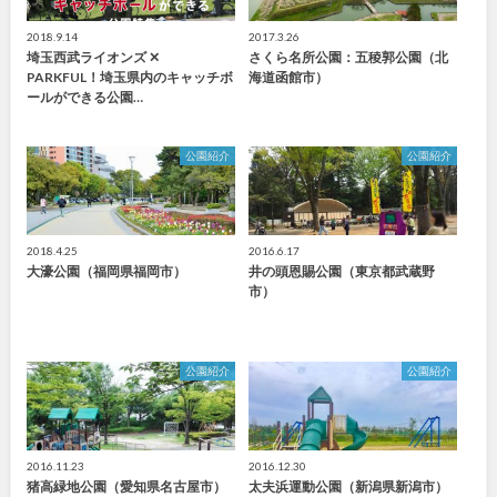
2018.9.14
2017.3.26
埼玉西武ライオンズ ✕
さくら名所公園：五稜郭公園（北
PARKFUL！埼玉県内のキャッチボ
海道函館市）
ールができる公園…
公園紹介
公園紹介
2018.4.25
2016.6.17
大濠公園（福岡県福岡市）
井の頭恩賜公園（東京都武蔵野
市）
公園紹介
公園紹介
2016.11.23
2016.12.30
猪高緑地公園（愛知県名古屋市）
太夫浜運動公園（新潟県新潟市）