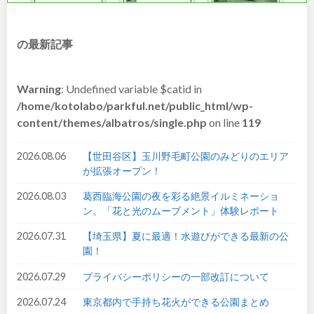
和歌山
の最新記事
中国・四国
Warning
: Undefined variable $catid in
/home/kotolabo/parkful.net/public_html/wp-
content/themes/albatros/single.php
on line
119
鳥取
島根
2026.08.06
【世田谷区】玉川野毛町公園のみどりのエリア
岡山
広島
が拡張オープン！
2026.08.03
葛西臨海公園の夜を彩る絶景イルミネーショ
山口
徳島
ン。「花と光のムーブメント」体験レポート
2026.07.31
【埼玉県】夏に最適！水遊びができる最新の公
香川
愛媛
園！
2026.07.29
プライバシーポリシーの一部改訂について
高知
2026.07.24
東京都内で手持ち花火ができる公園まとめ