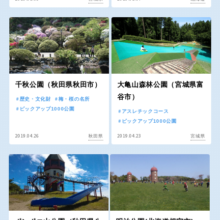
京都
大阪
兵庫
奈良
和歌山
千秋公園（秋田県秋田市）
大亀山森林公園（宮城県富
谷市）
歴史・文化財
梅・桜の名所
ピックアップ1000公園
中国・四国
アスレチックコース
ピックアップ1000公園
2019.04.26
2019.04.23
鳥取
島根
秋田県
宮城県
岡山
広島
山口
徳島