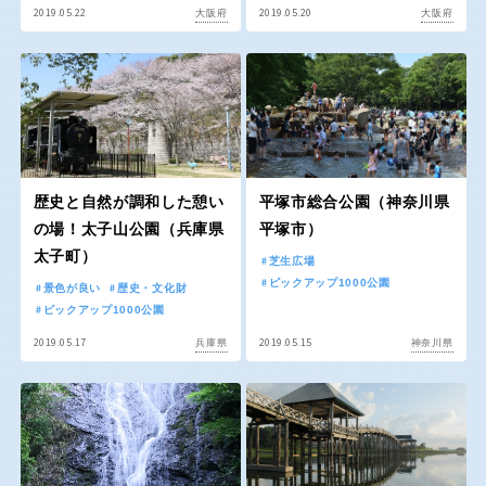
屋内遊び場
アスレチックコース
バスケットゴール
ふわふわドーム
健康遊具
ゲートボール
2019.05.22
2019.05.20
大阪府
大阪府
バスケットボール
彫刻・アート
スケートパーク
ライトアップ
イルミネーション
イベント
関東
桜・梅の名所
コトブキ事例
交通公園
茨城
栃木
洋式庭園
ドッグラン
ローラー滑り台
植物園
地域で探す
群馬
埼玉
夜景スポット
Pickup
歴史と自然が調和した憩い
平塚市総合公園（神奈川県
花の名所
プレーパーク
の場！太子山公園（兵庫県
平塚市）
千葉
東京
太子町）
公園グルメ
美術館
芝生広場
ピックアップ1000公園
景色が良い
歴史・文化財
インクルーシブパーク
屋根付き遊び場
ピックアップ1000公園
神奈川
花菖蒲
キャンプ場
2019.05.17
2019.05.15
兵庫県
神奈川県
バスケットゴール
ふわふわドーム
健康遊具
ゲートボール
甲信越・東海・北陸
スケートパーク
ライトアップ
イルミネーション
新潟
イベント
富山