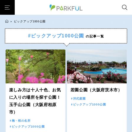
ピックアップ1000公園
>
#ピックアップ1000公園
の記事一覧
芝生広場
幼児向け
芝生広場
幼児向け
大型遊具
ピックアップ1000公園
北海道・東北
大型遊具
ピックアップ1000公園
自然が豊か
梅・桜の名所
景色が良い
水遊び
自然が豊か
梅・桜の名所
テニスコート
野球場
紅葉の名所
バーベキュー
北海道
青森
景色が良い
水遊び
カフェ・レストラン
サッカー・フットサル
ランニングコース
テニスコート
野球場
動物園・ふれあい
歴史・文化財
日本庭園
紅葉の美しい公園
岩手
宮城
紅葉の名所
バーベキュー
さくら名所100公園
屋内遊び場
アスレチックコース
楽しみ方は十人十色、お気
若園公園（大阪府茨木市）
カフェ・レストラン
サッカー・フットサル
に入りの場所を探す公園！
バスケットボール
彫刻・アート
桜・梅の名所
コトブキ事例
洋式庭園
秋田
山形
玉手山公園（大阪府柏原
ピックアップ1000公園
ランニングコース
動物園・ふれあい
洋式庭園
ドッグラン
ローラー滑り台
植物園
夜景スポット
市）
歴史・文化財
日本庭園
Pickup
花の名所
プレーパーク
公園グルメ
美術館
福島
梅・桜の名所
紅葉の美しい公園
さくら名所100公園
インクルーシブパーク
屋根付き遊び場
花菖蒲
キャンプ場
ピックアップ1000公園