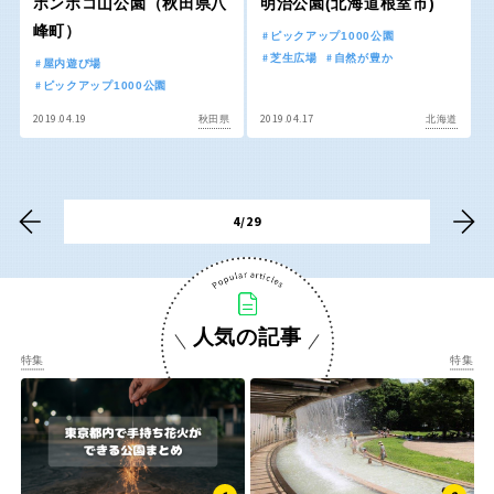
ポンポコ山公園（秋田県八
明治公園(北海道根室市)
香川
愛媛
峰町）
ピックアップ1000公園
芝生広場
自然が豊か
屋内遊び場
ピックアップ1000公園
高知
2019.04.19
2019.04.17
秋田県
北海道
九州・沖縄
4/29
福岡
佐賀
長崎
熊本
人気の記事
特集
特集
大分
宮崎
鹿児島
沖縄