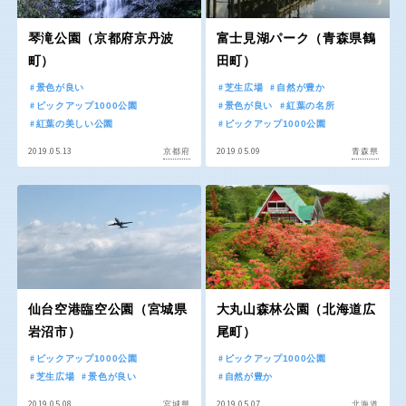
交通公園
琴滝公園（京都府京丹波
富士見湖パーク（青森県鶴
石川
福井
町）
田町）
景色が良い
芝生広場
自然が豊か
地域で探す
山梨
長野
ピックアップ1000公園
景色が良い
紅葉の名所
紅葉の美しい公園
ピックアップ1000公園
2019.05.13
2019.05.09
京都府
青森県
岐阜
静岡
愛知
近畿
仙台空港臨空公園（宮城県
大丸山森林公園（北海道広
岩沼市）
尾町）
三重
滋賀
ピックアップ1000公園
ピックアップ1000公園
芝生広場
景色が良い
自然が豊か
2019.05.08
2019.05.07
宮城県
北海道