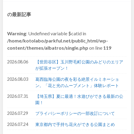
和歌山
の最新記事
Warning
: Undefined variable $catid in
中国・四国
/home/kotolabo/parkful.net/public_html/wp-
content/themes/albatros/single.php
on line
119
鳥取
島根
2026.08.06
【世田谷区】玉川野毛町公園のみどりのエリア
が拡張オープン！
岡山
広島
2026.08.03
葛西臨海公園の夜を彩る絶景イルミネーショ
ン。「花と光のムーブメント」体験レポート
山口
徳島
2026.07.31
【埼玉県】夏に最適！水遊びができる最新の公
香川
愛媛
園！
2026.07.29
プライバシーポリシーの一部改訂について
高知
2026.07.24
東京都内で手持ち花火ができる公園まとめ