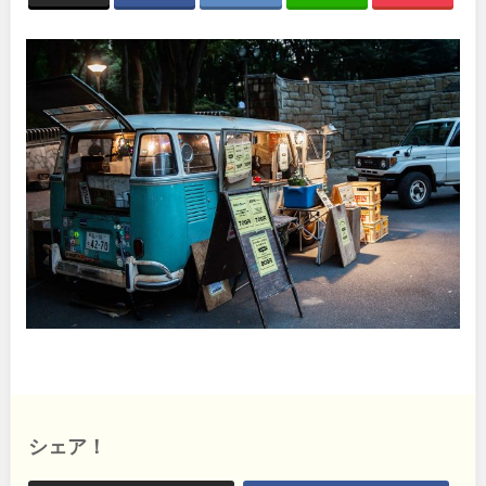
関東
桜・梅の名所
コトブキ事例
地域で探す
洋式庭園
ドッグラン
茨城
栃木
ローラー滑り台
植物園
夜景スポット
Pickup
群馬
埼玉
花の名所
プレーパーク
美術館
公園グルメ
千葉
東京
インクルーシブパーク
屋根付き遊び場
花菖蒲
キャンプ場
神奈川
ふわふわドーム
バスケットゴール
ライトアップ
イルミネーション
イベント
交通公園
甲信越・東海・北陸
健康遊具
ゲートボール
スケートパーク
新潟
富山
シェア！