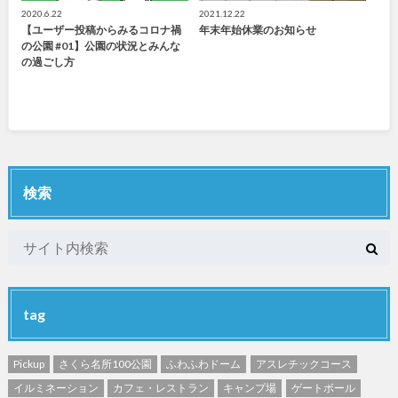
2020.6.22
2021.12.22
【ユーザー投稿からみるコロナ禍
年末年始休業のお知らせ
の公園 #01】公園の状況とみんな
の過ごし方
検索
tag
Pickup
さくら名所100公園
ふわふわドーム
アスレチックコース
イルミネーション
カフェ・レストラン
キャンプ場
ゲートボール