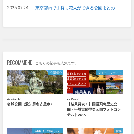
2026.07.24
東京都内で手持ち花火ができる公園まとめ
九州・沖縄
福岡
佐賀
長崎
熊本
大分
宮崎
RECOMMEND
こちらの記事も人気です。
公園紹介
フォトコンテスト
鹿児島
沖縄
2015.2.17
2020.2.7
特徴で探す
名城公園（愛知県名古屋市）
【結果発表！】国営飛鳥歴史公
園・平城宮跡歴史公園フォトコン
テスト2019
PARKFULの楽しみ方
特集