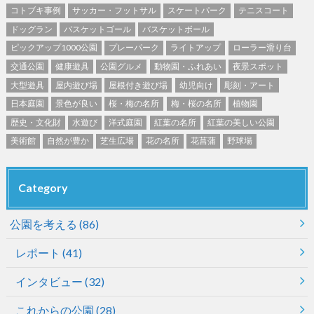
コトブキ事例
サッカー・フットサル
スケートパーク
テニスコート
ドッグラン
バスケットゴール
バスケットボール
ピックアップ1000公園
プレーパーク
ライトアップ
ローラー滑り台
交通公園
健康遊具
公園グルメ
動物園・ふれあい
夜景スポット
大型遊具
屋内遊び場
屋根付き遊び場
幼児向け
彫刻・アート
日本庭園
景色が良い
桜・梅の名所
梅・桜の名所
植物園
歴史・文化財
水遊び
洋式庭園
紅葉の名所
紅葉の美しい公園
美術館
自然が豊か
芝生広場
花の名所
花菖蒲
野球場
Category
公園を考える
(86)
レポート
(41)
インタビュー
(32)
これからの公園
(28)