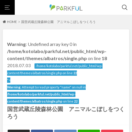
HOME
国営武蔵丘陵森林公園 アニマルこぼしをつくろう
芝生広場
幼児向け
芝生広場
幼児向け
大型遊具
ピックアップ1000公園
Warning
: Undefined array key 0 in
大型遊具
ピックアップ1000公園
自然が豊か
梅・桜の名所
景色が良い
水遊び
北海道・東北
/home/kotolabo/parkful.net/public_html/wp-
テニスコート
野球場
紅葉の名所
バーベキュー
自然が豊か
梅・桜の名所
content/themes/albatros/single.php
on line
18
カフェ・レストラン
サッカー・フットサル
ランニングコース
景色が良い
水遊び
2018.07.03
北海道
青森
/home/kotolabo/parkful.net/public_html/wp-
動物園・ふれあい
歴史・文化財
日本庭園
紅葉の美しい公園
テニスコート
野球場
content/themes/albatros/single.php on line
22
さくら名所100公園
屋内遊び場
アスレチックコース
紅葉の名所
バーベキュー
">
岩手
宮城
バスケットボール
彫刻・アート
桜・梅の名所
コトブキ事例
Warning
: Attempt to read property "name" on null in
カフェ・レストラン
サッカー・フットサル
洋式庭園
ドッグラン
ローラー滑り台
植物園
夜景スポット
/home/kotolabo/parkful.net/public_html/wp-
ランニングコース
動物園・ふれあい
秋田
山形
Pickup
花の名所
プレーパーク
公園グルメ
美術館
content/themes/albatros/single.php
on line
22
歴史・文化財
日本庭園
国営武蔵丘陵森林公園 アニマルこぼしをつく
インクルーシブパーク
屋根付き遊び場
花菖蒲
キャンプ場
福島
紅葉の美しい公園
さくら名所100公園
ろう
バスケットゴール
ふわふわドーム
健康遊具
ゲートボール
屋内遊び場
アスレチックコース
スケートパーク
ライトアップ
イルミネーション
イベント
交通公園
バスケットボール
彫刻・アート