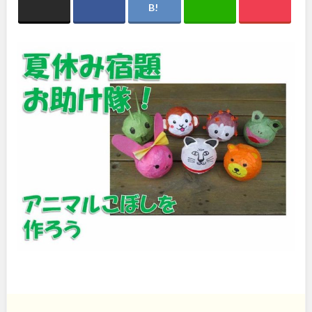
関東
桜・梅の名所
コトブキ事例
洋式庭園
ドッグラン
地域で探す
茨城
栃木
ローラー滑り台
植物園
夜景スポット
Pickup
群馬
埼玉
花の名所
プレーパーク
公園グルメ
美術館
千葉
東京
インクルーシブパーク
屋根付き遊び場
花菖蒲
キャンプ場
神奈川
バスケットゴール
ふわふわドーム
健康遊具
ゲートボール
スケートパーク
ライトアップ
甲信越・東海・北陸
イルミネーション
イベント
交通公園
新潟
富山