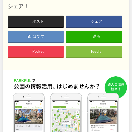
石川
地域で探す
福井
シェア！
山梨
長野
ポスト
シェア
岐阜
静岡
はてブ
送る
愛知
Pocket
feedly
近畿
三重
滋賀
京都
大阪
兵庫
奈良