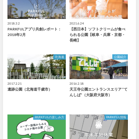
2018.3.2
2021.6.24
PARKFULアプリ共創レポート：
【西日本】ソフトクリームが食べ
2018年2月
られる公園【岐阜・兵庫・京都・
長崎】
北海道
公園紹介
2017.2.21
2016.2.18
遺跡公園（北海道千歳市）
天王寺公園エントランスエリア ”て
んしば”（大阪府大阪市）
PARKFULの楽しみ方
PARKFUL情報