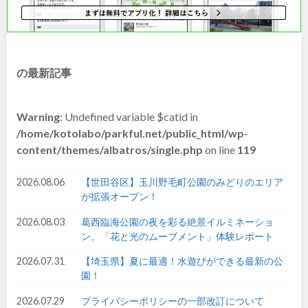
和歌山
の最新記事
中国・四国
Warning
: Undefined variable $catid in
鳥取
島根
/home/kotolabo/parkful.net/public_html/wp-
content/themes/albatros/single.php
on line
119
岡山
広島
2026.08.06
【世田谷区】玉川野毛町公園のみどりのエリア
が拡張オープン！
山口
徳島
2026.08.03
葛西臨海公園の夜を彩る絶景イルミネーショ
香川
愛媛
ン。「花と光のムーブメント」体験レポート
2026.07.31
【埼玉県】夏に最適！水遊びができる最新の公
高知
園！
2026.07.29
プライバシーポリシーの一部改訂について