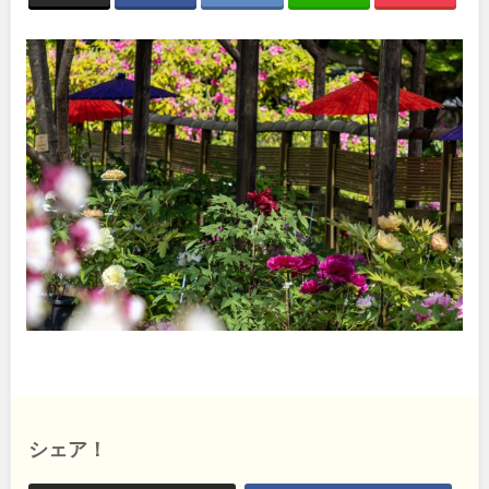
関東
桜・梅の名所
コトブキ事例
洋式庭園
ドッグラン
地域で探す
茨城
栃木
ローラー滑り台
植物園
夜景スポット
Pickup
群馬
埼玉
花の名所
プレーパーク
公園グルメ
美術館
千葉
東京
インクルーシブパーク
屋根付き遊び場
花菖蒲
キャンプ場
神奈川
バスケットゴール
ふわふわドーム
健康遊具
ゲートボール
スケートパーク
ライトアップ
甲信越・東海・北陸
イルミネーション
イベント
交通公園
新潟
富山
シェア！