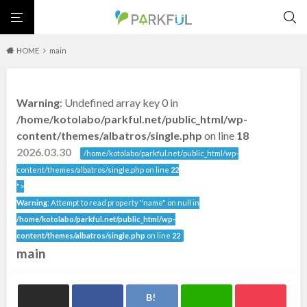
HOME
main
芝生広場
幼児向け
芝生広場
幼児向け
大型遊具
ピックアップ1000公園
Warning
: Undefined array key 0 in
大型遊具
ピックアップ1000公園
自然が豊か
梅・桜の名所
景色が良い
水遊び
北海道・東北
/home/kotolabo/parkful.net/public_html/wp-
テニスコート
野球場
紅葉の名所
バーベキュー
自然が豊か
梅・桜の名所
content/themes/albatros/single.php
on line
18
カフェ・レストラン
サッカー・フットサル
ランニングコース
景色が良い
水遊び
2026.03.30
北海道
青森
/home/kotolabo/parkful.net/public_html/wp-
動物園・ふれあい
歴史・文化財
日本庭園
紅葉の美しい公園
テニスコート
野球場
content/themes/albatros/single.php on line
22
さくら名所100公園
屋内遊び場
アスレチックコース
紅葉の名所
バーベキュー
">
岩手
宮城
バスケットボール
彫刻・アート
桜・梅の名所
コトブキ事例
Warning
: Attempt to read property "name" on null in
カフェ・レストラン
サッカー・フットサル
洋式庭園
ドッグラン
ローラー滑り台
植物園
夜景スポット
/home/kotolabo/parkful.net/public_html/wp-
ランニングコース
動物園・ふれあい
秋田
山形
Pickup
花の名所
プレーパーク
公園グルメ
美術館
content/themes/albatros/single.php
on line
22
歴史・文化財
日本庭園
main
インクルーシブパーク
屋根付き遊び場
花菖蒲
キャンプ場
福島
紅葉の美しい公園
さくら名所100公園
バスケットゴール
ふわふわドーム
健康遊具
ゲートボール
屋内遊び場
アスレチックコース
スケートパーク
ライトアップ
イルミネーション
イベント
交通公園
バスケットボール
彫刻・アート