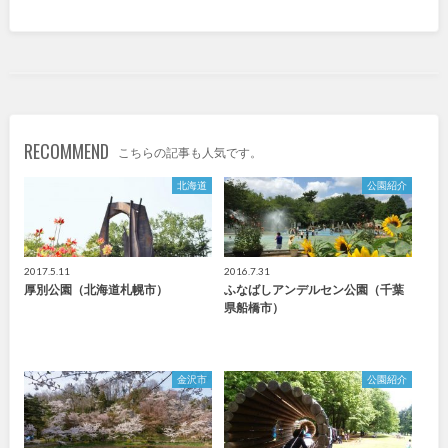
九州・沖縄
福岡
佐賀
RECOMMEND
長崎
熊本
こちらの記事も人気です。
北海道
公園紹介
大分
宮崎
鹿児島
沖縄
2017.5.11
2016.7.31
厚別公園（北海道札幌市）
ふなばしアンデルセン公園（千葉
県船橋市）
特徴で探す
金沢市
公園紹介