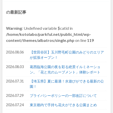
和歌山
の最新記事
Warning
: Undefined variable $catid in
中国・四国
/home/kotolabo/parkful.net/public_html/wp-
content/themes/albatros/single.php
on line
119
鳥取
島根
2026.08.06
【世田谷区】玉川野毛町公園のみどりのエリア
が拡張オープン！
岡山
広島
2026.08.03
葛西臨海公園の夜を彩る絶景イルミネーショ
ン。「花と光のムーブメント」体験レポート
山口
徳島
2026.07.31
【埼玉県】夏に最適！水遊びができる最新の公
香川
愛媛
園！
2026.07.29
プライバシーポリシーの一部改訂について
高知
2026.07.24
東京都内で手持ち花火ができる公園まとめ