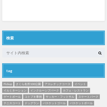
検索
tag
Pickup
さくら名所100公園
アスレチックコース
イベント
イルミネーション
インクルーシブパーク
カフェ・レストラン
ゲートボール
コトブキ事例
サッカー・フットサル
スケートパーク
テニスコート
ドッグラン
バスケットゴール
バスケットボール