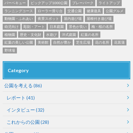
バーベキュー
ピックアップ1000公園
プレーパーク
ライトアップ
ランニングコース
ローラー滑り台
交通公園
健康遊具
公園グルメ
動物園・ふれあい
夜景スポット
屋内遊び場
屋根付き遊び場
幼児向け
彫刻・アート
日本庭園
景色が良い
梅・桜の名所
植物園
歴史・文化財
水遊び
洋式庭園
紅葉の名所
紅葉の美しい公園
美術館
自然が豊か
芝生広場
花の名所
花菖蒲
野球場
Category
公園を考える
(86)
レポート
(41)
インタビュー
(32)
これからの公園
(28)