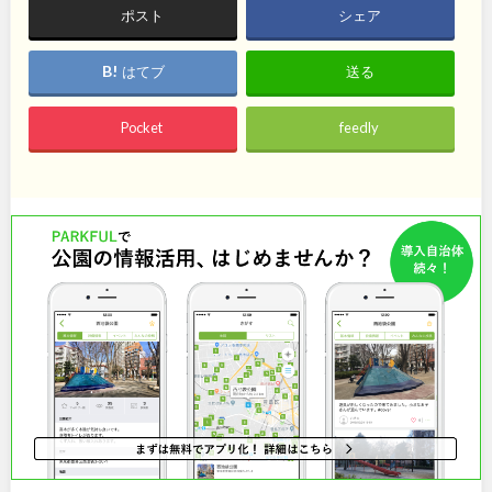
石川
地域で探す
福井
ポスト
シェア
山梨
長野
はてブ
送る
岐阜
静岡
Pocket
feedly
愛知
近畿
三重
滋賀
京都
大阪
兵庫
奈良