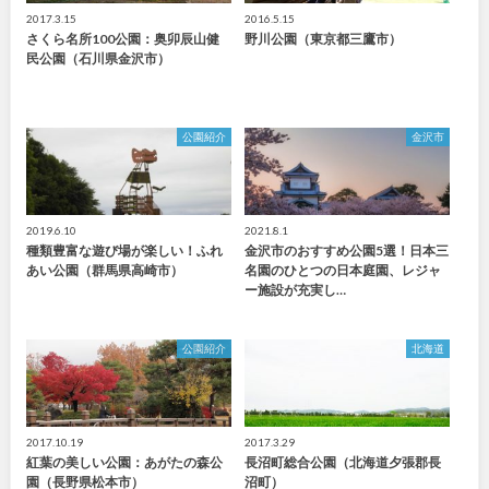
2017.3.15
2016.5.15
さくら名所100公園：奥卯辰山健
野川公園（東京都三鷹市）
民公園（石川県金沢市）
公園紹介
金沢市
2019.6.10
2021.8.1
種類豊富な遊び場が楽しい！ふれ
金沢市のおすすめ公園5選！日本三
あい公園（群馬県高崎市）
名園のひとつの日本庭園、レジャ
ー施設が充実し…
公園紹介
北海道
2017.10.19
2017.3.29
紅葉の美しい公園：あがたの森公
長沼町総合公園（北海道夕張郡長
園（長野県松本市）
沼町）