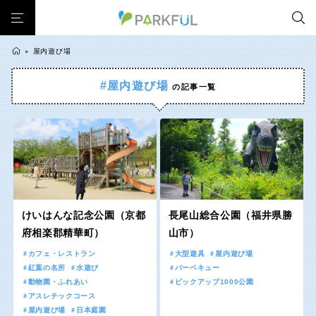
屋内遊び場
>
#屋内遊び場
の記事一覧
芝生広場
幼児向け
芝生広場
幼児向け
大型遊具
ピックアップ1000公園
北海道・東北
大型遊具
ピックアップ1000公園
自然が豊か
梅・桜の名所
景色が良い
水遊び
自然が豊か
梅・桜の名所
テニスコート
野球場
紅葉の名所
バーベキュー
北海道
青森
景色が良い
水遊び
カフェ・レストラン
ランニングコース
サッカー・フットサル
テニスコート
野球場
動物園・ふれあい
歴史・文化財
日本庭園
紅葉の美しい公園
岩手
宮城
紅葉の名所
バーベキュー
さくら名所100公園
屋内遊び場
アスレチックコース
けいはんな記念公園（京都
長尾山総合公園（福井県勝
カフェ・レストラン
ランニングコース
府相楽郡精華町）
山市）
バスケットボール
彫刻・アート
桜・梅の名所
コトブキ事例
秋田
山形
サッカー・フットサル
動物園・ふれあい
カフェ・レストラン
大型遊具
屋内遊び場
洋式庭園
ドッグラン
ローラー滑り台
植物園
夜景スポット
紅葉の名所
水遊び
バーベキュー
歴史・文化財
日本庭園
Pickup
花の名所
プレーパーク
美術館
公園グルメ
動物園・ふれあい
ピックアップ1000公園
福島
アスレチックコース
紅葉の美しい公園
さくら名所100公園
インクルーシブパーク
屋根付き遊び場
花菖蒲
キャンプ場
屋内遊び場
日本庭園