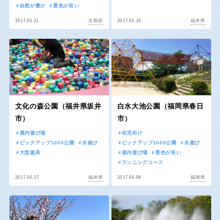
屋内遊び場
アスレチックコース
ふわふわドーム
バスケットゴール
ライトアップ
イルミネーション
自然が豊か
景色が良い
バスケットボール
彫刻・アート
2017.06.21
2017.06.19
イベント
交通公園
健康遊具
ゲートボール
スケートパーク
京都府
福井県
関東
桜・梅の名所
コトブキ事例
茨城
栃木
洋式庭園
ドッグラン
地域で探す
ローラー滑り台
植物園
群馬
埼玉
夜景スポット
Pickup
花の名所
プレーパーク
文化の森公園（福井県坂井
白水大池公園（福岡県春日
千葉
東京
美術館
公園グルメ
市）
市）
インクルーシブパーク
屋根付き遊び場
屋内遊び場
幼児向け
神奈川
ピックアップ1000公園
水遊び
ピックアップ1000公園
水遊び
花菖蒲
キャンプ場
大型遊具
屋内遊び場
景色が良い
ランニングコース
ふわふわドーム
バスケットゴール
2017.06.17
2017.06.08
福井県
福岡県
ライトアップ
イルミネーション
甲信越・東海・北陸
イベント
交通公園
健康遊具
新潟
ゲートボール
富山