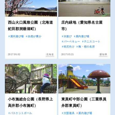
スケートパーク
石川
福井
西山火口風致公園（北海道
庄内緑地（愛知県名古屋
地域で探す
虻田郡洞爺湖町）
市）
山梨
長野
屋内遊び場
自然が豊か
水遊び
屋内遊び場
バーベキュー
テニスコート
岐阜
静岡
幼児向け
梅・桜の名所
2017.06.02
2017.05.21
北海道
愛知県
愛知
近畿
小布施総合公園（長野県上
東員町中部公園（三重県員
三重
滋賀
高井郡小布施町）
弁郡東員町）
バスケットボール
大型遊具
屋内遊び場