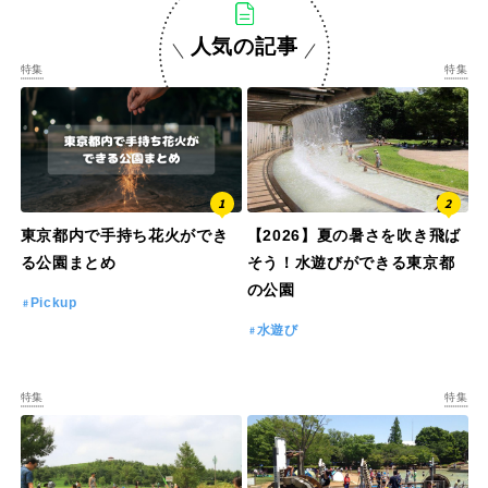
人気の記事
特集
特集
特徴で探す
東京都内で手持ち花火ができ
【2026】夏の暑さを吹き飛ば
る公園まとめ
そう！水遊びができる東京都
の公園
Pickup
水遊び
特集
特集