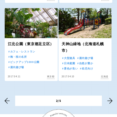
香川
愛媛
高知
江北公園（東京都足立区）
天神山緑地（北海道札幌
九州・沖縄
市）
カフェ・レストラン
梅・桜の名所
大型遊具
屋内遊び場
福岡
佐賀
ピックアップ1000公園
日本庭園
自然が豊か
屋内遊び場
景色が良い
幼児向け
2017.04.11
2017.04.10
東京都
北海道
長崎
熊本
大分
宮崎
2/5
鹿児島
沖縄