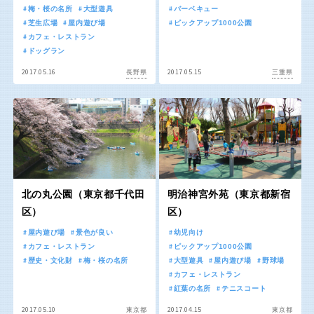
京都
大阪
梅・桜の名所
大型遊具
バーベキュー
芝生広場
屋内遊び場
ピックアップ1000公園
カフェ・レストラン
兵庫
奈良
ドッグラン
2017.05.16
2017.05.15
長野県
三重県
和歌山
中国・四国
北の丸公園（東京都千代田
明治神宮外苑（東京都新宿
鳥取
島根
区）
区）
屋内遊び場
景色が良い
幼児向け
岡山
広島
カフェ・レストラン
ピックアップ1000公園
歴史・文化財
梅・桜の名所
大型遊具
屋内遊び場
野球場
カフェ・レストラン
山口
徳島
紅葉の名所
テニスコート
2017.05.10
2017.04.15
東京都
東京都