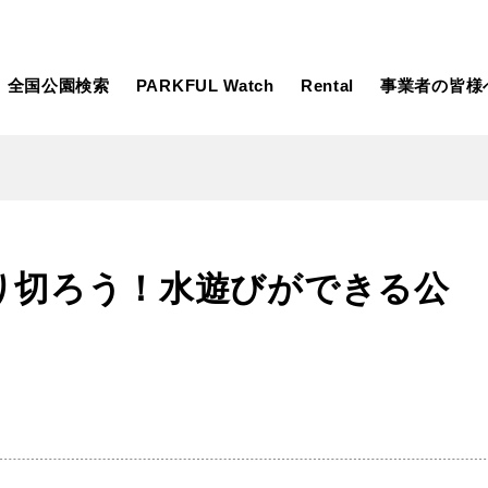
全国公園検索
PARKFUL Watch
Rental
事業者の皆様
大型遊具
ピックアップ
り切ろう！水遊びができる公
向け
大型遊具
ピックアップ1000公園
自然が豊か
水遊び
テニスコー
遊び
テニスコート
野球場
紅葉の名所
バーベ
岩手
宮城
秋田
カフェ・レストラン
ランニング
日本庭園
紅葉の美し
ン
ランニングコース
サッカー・フットサル
動物園・ふれ
コース
バスケットボール
彫刻・アー