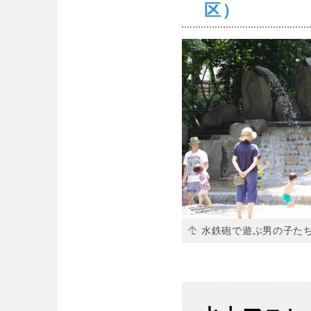
区）
水鉄砲で遊ぶ男の子た