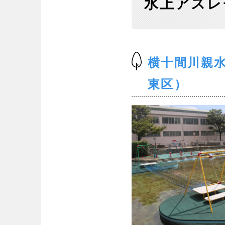
水上アスレ
横十間川親
東区）