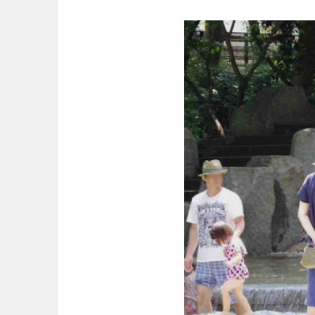
歴史・文化財
茨城
栃木
コトブキ事例
洋式庭園
アスレチックコー
夜景スポット
Pickup
洋式庭園
ドッ
甲信越・東海・北陸
公園グルメ
インクルーシ
プレーパーク
ふわふわドーム
バスケットゴ
新潟
富山
キャンプ場
ふ
交通公園
健康遊具
静岡
愛知
交通公園
健康
近畿
三重
滋賀