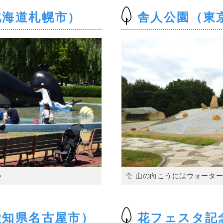
北海道札幌市）
舎人公園（東
い
山の向こうにはウォータ
愛知県名古屋市）
花フェスタ記