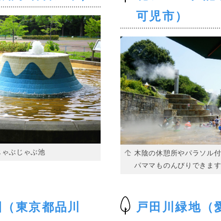
可児市）
じゃぶじゃぶ池
木陰の休憩所やパラソル
パママものんびりできま
園（東京都品川
戸田川緑地（