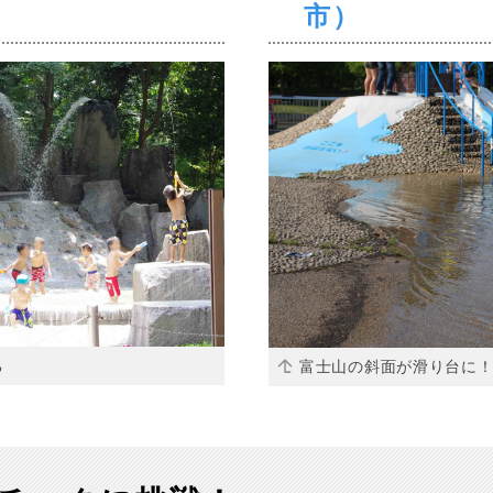
市）
ち
富士山の斜面が滑り台に