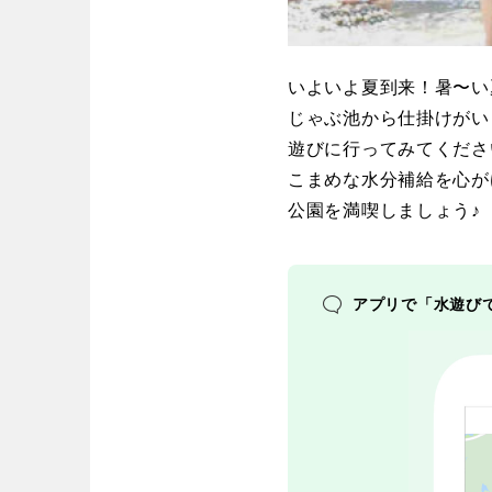
中国・四国
いよいよ夏到来！暑〜い
鳥取
島根
じゃぶ池から仕掛けがい
遊びに行ってみてくださ
愛媛
高知
こまめな水分補給を心が
公園を満喫しましょう♪
九州・沖縄
アプリで「水遊び
福岡
佐賀
沖縄