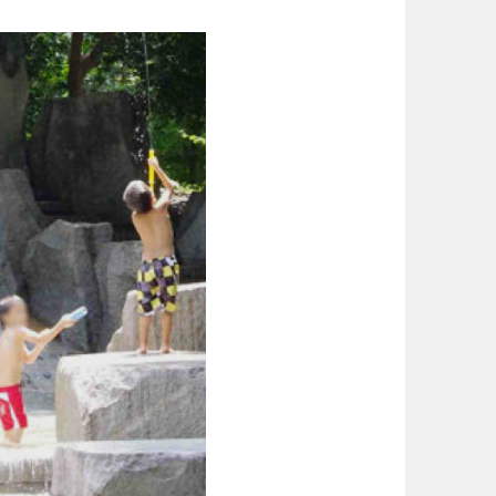
場
東京
神奈川
り台
植物園
ブキ事例
ク
美術館
花の名所
キャンプ場
花菖蒲
ション
イベント
長野
岐阜
ション
イベント
ーク
奈良
和歌山