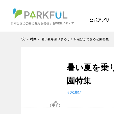
公式アプリ
日本全国の公園の魅力を発信するWEBメディア
特集
暑い夏を乗り切ろう！水遊びができる公園特集
>
>
芝生広場
幼児向け
暑い夏を乗
芝生広場
幼児
北海道・東北
梅・桜の名所
景色が良い
園特集
景色が良い
水
北海道
青森
紅葉の名所
バーベキュー
水遊び
動物園・ふれあい
歴史・文化財
カフェ・レストラ
関東
屋内遊び場
アスレチック