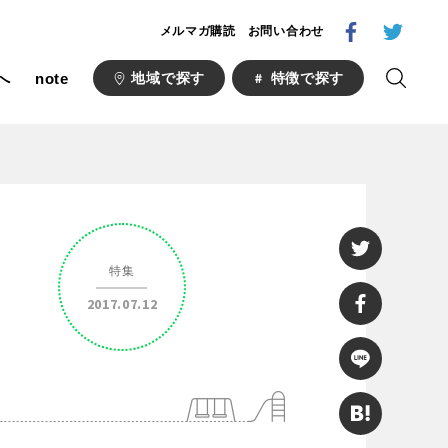
メルマガ購読
お問い合わせ
へ
note
地域で探す
特徴で探す
1000公園
自然が豊か
梅・桜の名所
特集
ト
野球場
2017.07.12
キュー
山形
福島
コース
サッカー・フットサル
い公園
さくら名所100公園
あい
ト
桜・梅の名所