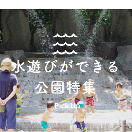
日本庭園
紅葉の美しい公園
さくら名所100公園
屋内遊び
群馬
埼玉
千葉
ドッグラン
ローラー滑
ス
バスケットボール
彫刻・アート
桜・梅の名所
コト
花の名所
プレーパー
グラン
ローラー滑り台
植物園
夜景スポット
Pickup
ブパーク
屋根付き遊び場
花菖蒲
美術館
公園グルメ
インクルーシブパーク
屋根付き遊び場
ール
ライトアップ
イルミネー
石川
福井
山梨
わふわドーム
バスケットゴール
ライトアップ
イルミネー
ゲートボール
スケートパ
遊具
ゲートボール
スケートパーク
地域で探す
地域で探す
京都
大阪
兵庫