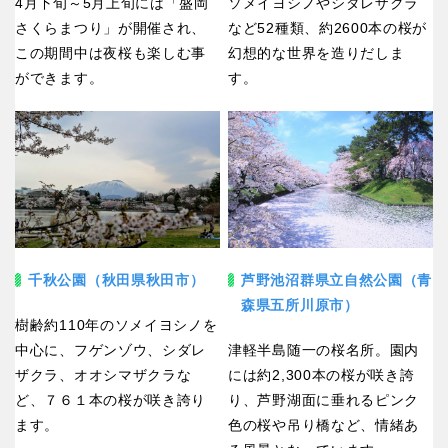
4月下旬～5月上旬には「盛岡
ソメイヨシノやシダレザクラ
さくらまつり」が開催され、
など52種類、約2600本の桜が
この期間中は夜桜も楽しむ事
幻想的な世界を造りだしま
ができます。
す。
千秋公園（秋田県秋田市）
芦野池沼群県立自然公園（青
森県五所川原市）
樹齢約110年のソメイヨシノを
中心に、フゲンゾウ、シダレ
津軽半島随一の桜名所。園内
ザクラ、オオシマザクラな
には約2,300本の桜が咲き誇
ど、７６１本の桜が咲き誇り
り、芦野湖面に垂れるピンク
ます。
色の桜や吊り橋など、情緒あ