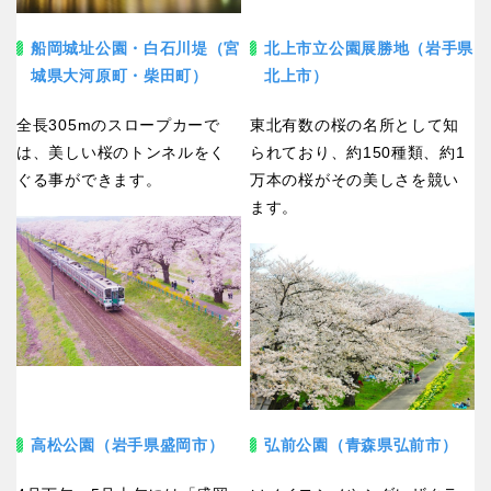
船岡城址公園・白石川堤（宮
北上市立公園展勝地（岩手県
城県大河原町・柴田町）
北上市）
特徴で探す
全長305mのスロープカーで
東北有数の桜の名所として知
は、美しい桜のトンネルをく
られており、約150種類、約1
ぐる事ができます。
万本の桜がその美しさを競い
ます。
高松公園（岩手県盛岡市）
弘前公園（青森県弘前市）