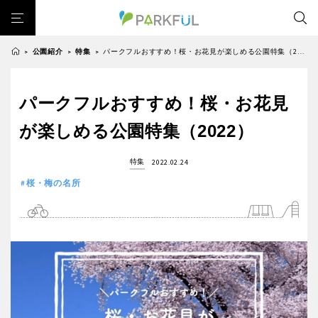
公園紹介
特集
パークフルおすすめ！桜・お花見が楽しめる公園特集（2022）
>
>
>
芝生広場
幼児向け
芝生広場
幼児向け
大型遊具
ピックアップ1000公園
パークフルおすすめ！桜・お花見
北海道・東北
大型遊具
ピックアップ1000公園
自然が豊か
梅・桜の名所
景色が良い
水遊び
が楽しめる公園特集（2022）
自然が豊か
梅・桜の名所
テニスコート
野球場
紅葉の名所
バーベキュー
北海道
青森
景色が良い
水遊び
特集
2022.02.24
カフェ・レストラン
サッカー・フットサル
ランニングコース
テニスコート
野球場
桜・梅の名所
動物園・ふれあい
歴史・文化財
日本庭園
紅葉の美しい公園
岩手
宮城
紅葉の名所
バーベキュー
さくら名所100公園
屋内遊び場
アスレチックコース
カフェ・レストラン
サッカー・フットサル
バスケットボール
彫刻・アート
桜・梅の名所
コトブキ事例
秋田
山形
ランニングコース
動物園・ふれあい
洋式庭園
ドッグラン
ローラー滑り台
植物園
夜景スポット
歴史・文化財
日本庭園
Pickup
花の名所
プレーパーク
公園グルメ
美術館
福島
紅葉の美しい公園
さくら名所100公園
インクルーシブパーク
屋根付き遊び場
花菖蒲
キャンプ場