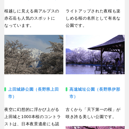
桜越しに見える南アルプスの
ライトアップされた夜桜も楽
赤石岳も人気のスポットに
しめる桜の名所として有名な
なっています。
公園です。
上田城跡公園（長野県上田
高遠城址公園（長野県伊那
市）
市）
夜空に幻想的に浮かび上がる
古くから「天下第一の桜」が
上田城と1000本桜のコントラ
咲き誇る美しい公園です。
ストは、日本夜景遺産にも認