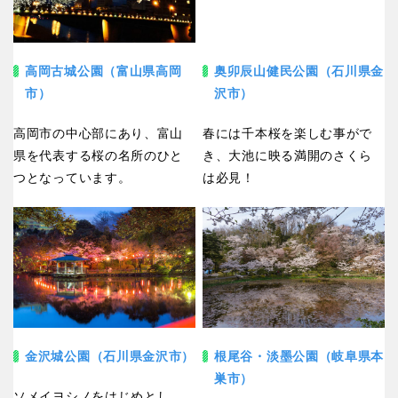
高岡古城公園（富山県高岡
奥卯辰山健民公園（石川県金
市）
沢市）
高岡市の中心部にあり、富山
春には千本桜を楽しむ事がで
県を代表する桜の名所のひと
き、大池に映る満開のさくら
つとなっています。
は必見！
金沢城公園（石川県金沢市）
根尾谷・淡墨公園（岐阜県本
巣市）
ソメイヨシノをはじめとし