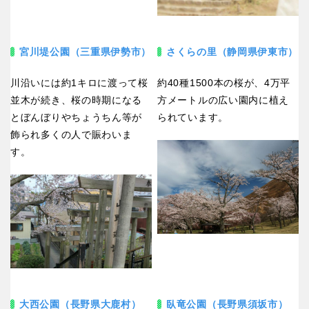
宮川堤公園（三重県伊勢市）
さくらの里（静岡県伊東市）
川沿いには約1キロに渡って桜
約40種1500本の桜が、4万平
並木が続き、桜の時期になる
方メートルの広い園内に植え
とぼんぼりやちょうちん等が
られています。
飾られ多くの人で賑わいま
す。
大西公園（長野県大鹿村）
臥竜公園（長野県須坂市）