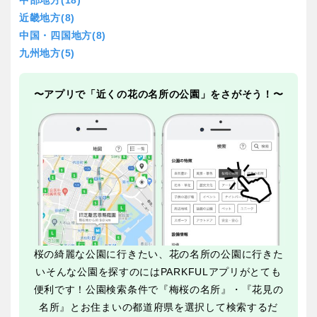
交通公園
近畿地方(8)
中国・四国地方(8)
石川
福井
九州地方(5)
地域で探す
山梨
長野
〜アプリで「近くの花の名所の公園」をさがそう！〜
岐阜
静岡
愛知
近畿
桜の綺麗な公園に行きたい、花の名所の公園に行きた
いそんな公園を探すのにはPARKFULアプリがとても
三重
滋賀
便利です！公園検索条件で『梅桜の名所』・『花見の
名所』とお住まいの都道府県を選択して検索するだ