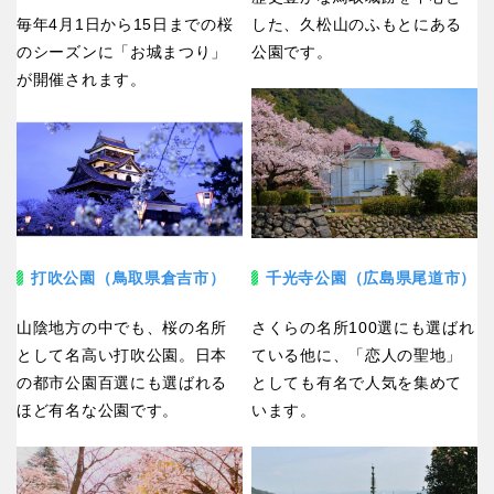
毎年4月1日から15日までの桜
した、久松山のふもとにある
のシーズンに「お城まつり」
公園です。
が開催されます。
打吹公園（鳥取県倉吉市）
千光寺公園（広島県尾道市）
山陰地方の中でも、桜の名所
さくらの名所100選にも選ばれ
として名高い打吹公園。日本
ている他に、「恋人の聖地」
の都市公園百選にも選ばれる
としても有名で人気を集めて
ほど有名な公園です。
います。