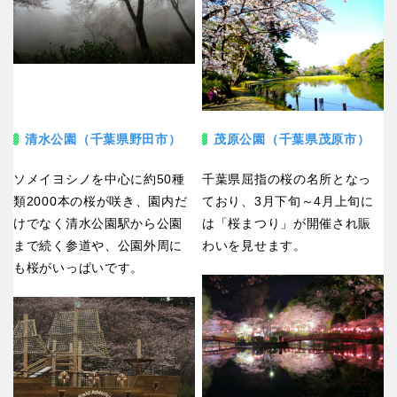
清水公園（千葉県野田市）
茂原公園（千葉県茂原市）
ソメイヨシノを中心に約50種
千葉県屈指の桜の名所となっ
類2000本の桜が咲き、園内だ
ており、3月下旬～4月上旬に
けでなく清水公園駅から公園
は「桜まつり」が開催され賑
まで続く参道や、公園外周に
わいを見せます。
も桜がいっぱいです。