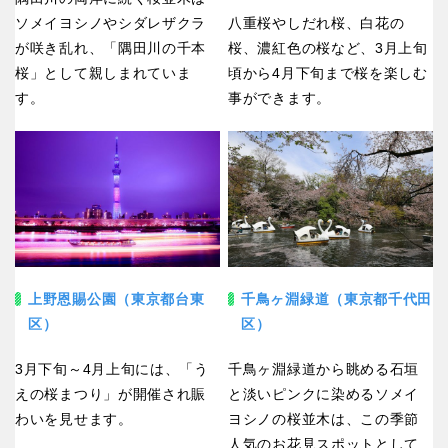
ソメイヨシノやシダレザクラ
八重桜やしだれ桜、白花の
が咲き乱れ、「隅田川の千本
桜、濃紅色の桜など、3月上旬
桜」として親しまれていま
頃から4月下旬まで桜を楽しむ
す。
事ができます。
上野恩賜公園（東京都台東
千鳥ヶ淵緑道（東京都千代田
区）
区）
3月下旬～4月上旬には、「う
千鳥ヶ淵緑道から眺める石垣
えの桜まつり」が開催され賑
と淡いピンクに染めるソメイ
わいを見せます。
ヨシノの桜並木は、この季節
人気のお花見スポットとして