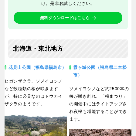
京都
大阪
け。是非お試しください。
無料ダウンロードはこちら
兵庫
奈良
和歌山
北海道・東北地方
花見山公園（福島県福島市）
霞ヶ城公園（福島県二本松
中国・四国
市）
ヒガンザクラ、ソメイヨシノ
鳥取
島根
など数種類の桜が咲きます
ソメイヨシノなど約2500本の
が、特に必見なのはトウカイ
桜が咲き乱れ、「桜まつり」
ザクラのようです。
の開催中にはライトアップさ
岡山
広島
れ夜桜も堪能することができ
ます。
山口
徳島