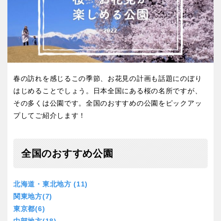
屋内遊び場
アスレチックコース
バスケットゴール
ふわふわドーム
健康遊具
ゲートボール
バスケットボール
彫刻・アート
スケートパーク
ライトアップ
イルミネーション
イベント
関東
桜・梅の名所
コトブキ事例
交通公園
茨城
栃木
洋式庭園
ドッグラン
ローラー滑り台
植物園
地域で探す
春の訪れを感じるこの季節、お花見の計画も話題にのぼり
群馬
埼玉
夜景スポット
Pickup
はじめることでしょう。日本全国にある桜の名所ですが、
花の名所
プレーパーク
その多くは公園です。全国のおすすめの公園をピックアッ
千葉
東京
プしてご紹介します！
公園グルメ
美術館
インクルーシブパーク
屋根付き遊び場
神奈川
花菖蒲
キャンプ場
全国のおすすめ公園
バスケットゴール
ふわふわドーム
健康遊具
ゲートボール
北海道・東北地方 (11)
甲信越・東海・北陸
関東地方(7)
スケートパーク
ライトアップ
東京都(6)
イルミネーション
新潟
イベント
富山
中部地方(18)