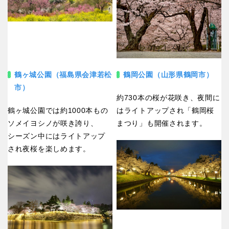
香川
愛媛
高知
鶴ヶ城公園（福島県会津若松
鶴岡公園（山形県鶴岡市）
市）
九州・沖縄
約730本の桜が花咲き、夜間に
鶴ヶ城公園では約1000本もの
はライトアップされ「鶴岡桜
福岡
佐賀
ソメイヨシノが咲き誇り、
まつり」も開催されます。
シーズン中にはライトアップ
され夜桜を楽しめます。
長崎
熊本
大分
宮崎
鹿児島
沖縄