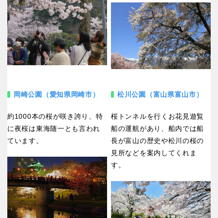
岡崎公園（愛知県岡崎市）
松川公園（富山県富山市）
約1000本の桜が咲き誇り、特
桜トンネルを行くお花見遊覧
に夜桜は東海随一とも言われ
船の運航があり、船内では船
ています。
長が富山の歴史や松川の桜の
見所などを案内してくれま
す。